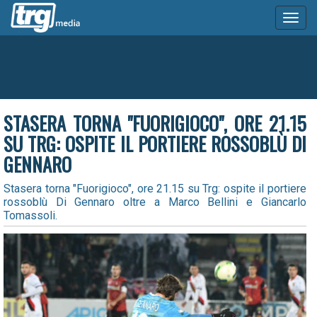
Toggl
naviga
STASERA TORNA "FUORIGIOCO", ORE 21.15
SU TRG: OSPITE IL PORTIERE ROSSOBLÙ DI
GENNARO
Stasera torna "Fuorigioco", ore 21.15 su Trg: ospite il portiere
rossoblù Di Gennaro oltre a Marco Bellini e Giancarlo
Tomassoli.