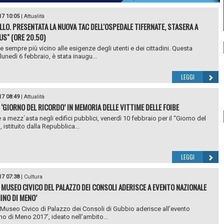
17 10:05
|
Attualità
LLO. PRESENTATA LA NUOVA TAC DELL'OSPEDALE TIFERNATE, STASERA A
US" (ORE 20.50)
 sempre più vicino alle esigenze degli utenti e dei cittadini. Questa
lunedì 6 febbraio, è stata inaugu...
LEGGI
17 08:49
|
Attualità
 ‘GIORNO DEL RICORDO’ IN MEMORIA DELLE VITTIME DELLE FOIBE
 a mezz`asta negli edifici pubblici, venerdì 10 febbraio per il “Giorno del
 istituito dalla Repubblica...
LEGGI
17 07:38
|
Cultura
 MUSEO CIVICO DEL PALAZZO DEI CONSOLI ADERISCE A EVENTO NAZIONALE
INO DI MENO’
 Museo Civico di Palazzo dei Consoli di Gubbio aderisce all’evento
ino di Meno 2017’, ideato nell’ambito...