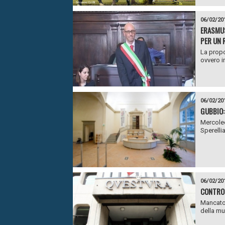
06/02/20
ERASMUS
PER UN 
La propo
ovvero i
06/02/20
GUBBIO:
Mercoled
Sperellia
06/02/20
CONTROL
Mancato 
della mus