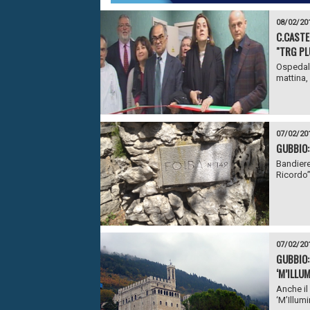
08/02/20
C.CASTE
"TRG PL
Ospedale
mattina, 
07/02/20
GUBBIO:
Bandiere
Ricordo”,
07/02/20
GUBBIO:
‘M’ILLUM
Anche il
‘M’Illum