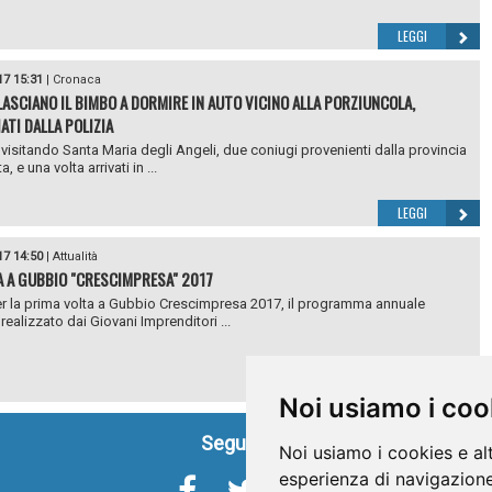
LEGGI
17 15:31
|
Cronaca
 LASCIANO IL BIMBO A DORMIRE IN AUTO VICINO ALLA PORZIUNCOLA,
ATI DALLA POLIZIA
visitando Santa Maria degli Angeli, due coniugi provenienti dalla provincia
, e una volta arrivati in ...
LEGGI
17 14:50
|
Attualità
 A GUBBIO "CRESCIMPRESA" 2017
er la prima volta a Gubbio Crescimpresa 2017, il programma annuale
realizzato dai Giovani Imprenditori ...
LEGGI
Noi usiamo i coo
Seguici su
Noi usiamo i cookies e al
esperienza di navigazione