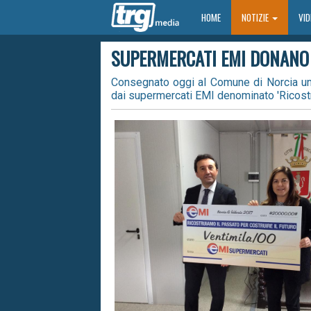
HOME
HOME
NOTIZIE
VI
SUPERMERCATI EMI DONANO 
Consegnato oggi al Comune di Norcia un 
dai supermercati EMI denominato 'Ricostru