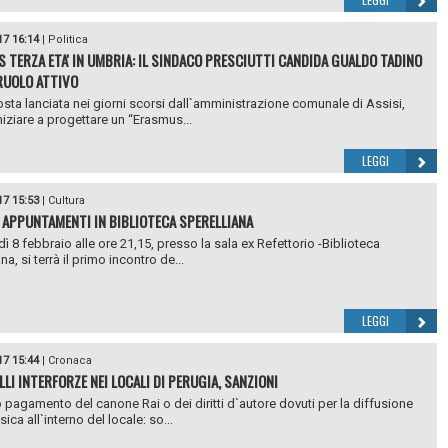
17 16:14
|
Politica
 TERZA ETA' IN UMBRIA: IL SINDACO PRESCIUTTI CANDIDA GUALDO TADINO
RUOLO ATTIVO
sta lanciata nei giorni scorsi dall`amministrazione comunale di Assisi,
niziare a progettare un “Erasmus...
LEGGI
17 15:53
|
Cultura
 APPUNTAMENTI IN BIBLIOTECA SPERELLIANA
ì 8 febbraio alle ore 21,15, presso la sala ex Refettorio -Biblioteca
na, si terrà il primo incontro de...
LEGGI
17 15:44
|
Cronaca
LI INTERFORZE NEI LOCALI DI PERUGIA, SANZIONI
pagamento del canone Rai o dei diritti d`autore dovuti per la diffusione
ica all`interno del locale: so...