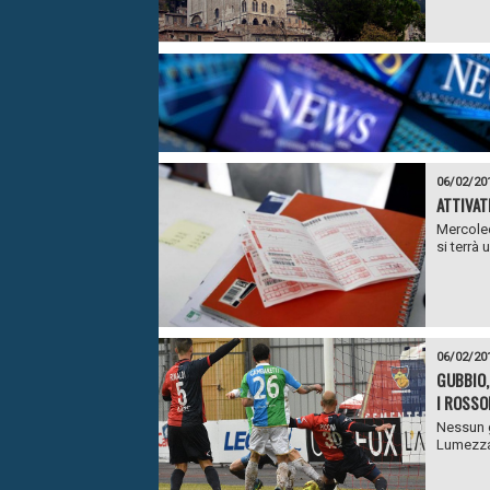
06/02/20
ATTIVAT
Mercoled
si terrà
06/02/20
GUBBIO,
I ROSSOB
Nessun g
Lumezzan