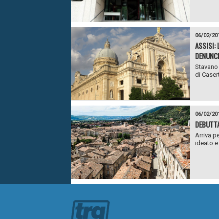
06/02/20
ASSISI:
DENUNCI
Stavano 
di Caserta
06/02/20
DEBUTTA
Arriva p
ideato e 