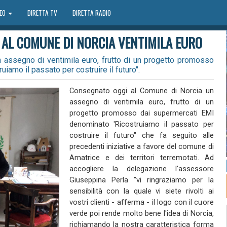
DEO
DIRETTA TV
DIRETTA RADIO
AL COMUNE DI NORCIA VENTIMILA EURO
assegno di ventimila euro, frutto di un progetto promosso
iamo il passato per costruire il futuro".
Consegnato oggi al Comune di Norcia un
assegno di ventimila euro, frutto di un
progetto promosso dai supermercati EMI
denominato 'Ricostruiamo il passato per
costruire il futuro" che fa seguito alle
precedenti iniziative a favore del comune di
Amatrice e dei territori terremotati. Ad
accogliere la delegazione l'assessore
Giuseppina Perla "vi ringraziamo per la
sensibilità con la quale vi siete rivolti ai
vostri clienti - afferma - il logo con il cuore
verde poi rende molto bene l'idea di Norcia,
richiamando la nostra caratteristica forma