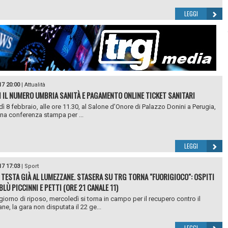
LEGGI
17 20:00
|
Attualità
I IL NUMERO UMBRIA SANITÀ E PAGAMENTO ONLINE TICKET SANITARI
ì 8 febbraio, alle ore 11.30, al Salone d’Onore di Palazzo Donini a Perugia,
 una conferenza stampa per ...
LEGGI
17 17:03
|
Sport
 TESTA GIÀ AL LUMEZZANE. STASERA SU TRG TORNA "FUORIGIOCO": OSPITI
LÙ PICCINNI E PETTI (ORE 21 CANALE 11)
iorno di riposo, mercoledì si torna in campo per il recupero contro il
e, la gara non disputata il 22 ge...
LEGGI