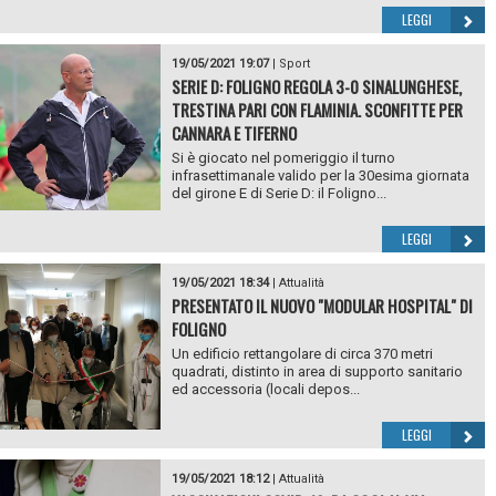
LEGGI
19/05/2021 19:07
|
Sport
SERIE D: FOLIGNO REGOLA 3-0 SINALUNGHESE,
TRESTINA PARI CON FLAMINIA. SCONFITTE PER
CANNARA E TIFERNO
Si è giocato nel pomeriggio il turno
infrasettimanale valido per la 30esima giornata
del girone E di Serie D: il Foligno...
LEGGI
19/05/2021 18:34
|
Attualità
PRESENTATO IL NUOVO "MODULAR HOSPITAL" DI
FOLIGNO
Un edificio rettangolare di circa 370 metri
quadrati, distinto in area di supporto sanitario
ed accessoria (locali depos...
LEGGI
19/05/2021 18:12
|
Attualità