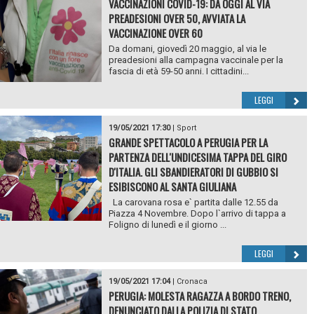
VACCINAZIONI COVID-19: DA OGGI AL VIA
PREADESIONI OVER 50, AVVIATA LA
VACCINAZIONE OVER 60
Da domani, giovedì 20 maggio, al via le
preadesioni alla campagna vaccinale per la
fascia di età 59-50 anni. I cittadini...
LEGGI
19/05/2021 17:30
|
Sport
GRANDE SPETTACOLO A PERUGIA PER LA
PARTENZA DELL'UNDICESIMA TAPPA DEL GIRO
D'ITALIA. GLI SBANDIERATORI DI GUBBIO SI
ESIBISCONO AL SANTA GIULIANA
La carovana rosa e` partita dalle 12.55 da
Piazza 4 Novembre. Dopo l`arrivo di tappa a
Foligno di lunedì e il giorno ...
LEGGI
19/05/2021 17:04
|
Cronaca
PERUGIA: MOLESTA RAGAZZA A BORDO TRENO,
DENUNCIATO DALLA POLIZIA DI STATO