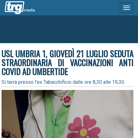
Toggl
naviga
USL UMBRIA 1, GIOVEDÌ 21 LUGLIO SEDUTA
STRAORDINARIA DI VACCINAZIONI ANTI
COVID AD UMBERTIDE
Si terrà presso l’ex Tabacchificio dalle ore 8,30 alle 19,30.