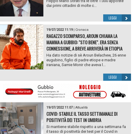
Filippo Mario Stirati tra le oltre 1.000 apposte
dai primi cittadini di molte c...
LEGGI
19/07/2022 11:19
|
Cronaca
RAGAZZO SCOMPARSO, AROUN CHIAMA LA
MAMMA A GUBBIO: "STO BENE". ERA SENZA
CONNESSIONE, A BREVE ARRIVERÀ IN ETIOPIA
Ha dato notizie di sè Aroun Belachew, 26 enne
eugubino, figlio di padre etiope e madre
iraniana, Samie Monir che aveva l...
LEGGI
19/07/2022 11:07
|
Attualità
COVID: STABILE IL TASSO SETTIMANALE DI
POSITIVITÀ DEI TEST IN UMBRIA
Si mantiene stabile rispetto a una settimana fa
il tasso di positività dei test per il Covid in