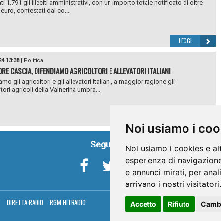
i 1.791 gli illeciti amministrativi, con un importo totale notificato di oltre
euro, contestati dal co...
LEGGI
24 13:38
|
Politica
RE CASCIA, DIFENDIAMO AGRICOLTORI E ALLEVATORI ITALIANI
mo gli agricoltori e gli allevatori italiani, a maggior ragione gli
ori agricoli della Valnerina umbra...
LEGGI
Noi usiamo i coo
Seguici su
Noi usiamo i cookies e al
esperienza di navigazione
e annunci mirati, per anal
arrivano i nostri visitatori.
V
DIRETTA RADIO
RGM HITRADIO
Accetto
Rifiuto
Cambi
Umbria Telev