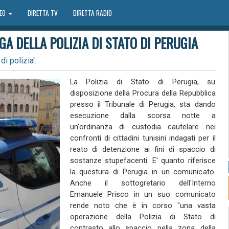
DEO
DIRETTA TV
DIRETTA RADIO
A DELLA POLIZIA DI STATO DI PERUGIA
i polizia'.
La Polizia di Stato di Perugia, su
disposizione della Procura della Repubblica
presso il Tribunale di Perugia, sta dando
esecuzione dalla scorsa notte a
un'ordinanza di custodia cautelare nei
confronti di cittadini tunisini indagati per il
reato di detenzione ai fini di spaccio di
sostanze stupefacenti. E' quanto riferisce
la questura di Perugia in un comunicato.
Anche il sottogretario dell'Interno
Emanuele Prisco in un suo comunicato
rende noto che è in corso "una vasta
operazione della Polizia di Stato di
contrasto allo spaccio nella zona della