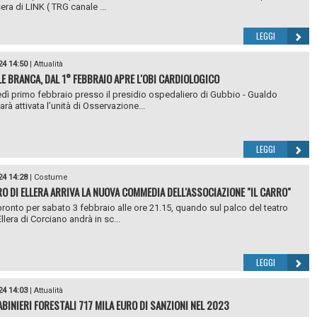
era di LINK ( TRG canale ...
LEGGI
24 14:50
|
Attualità
E BRANCA, DAL 1° FEBBRAIO APRE L'OBI CARDIOLOGICO
dì primo febbraio presso il presidio ospedaliero di Gubbio - Gualdo
rà attivata l’unità di Osservazione...
LEGGI
24 14:28
|
Costume
RO DI ELLERA ARRIVA LA NUOVA COMMEDIA DELL'ASSOCIAZIONE "IL CARRO"
 pronto per sabato 3 febbraio alle ore 21.15, quando sul palco del teatro
llera di Corciano andrà in sc...
LEGGI
24 14:03
|
Attualità
ABINIERI FORESTALI 717 MILA EURO DI SANZIONI NEL 2023