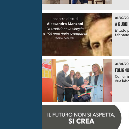
01/02/20
A GUBBI
E’ tutto
febbraio 
31/01/20
FOLIGNO
Con un i
due labor