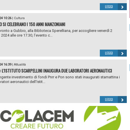
LEGGI
24 10:26
|
Cultura
O SI CELEBRANO I 150 ANNI MANZONIANI
 pronto a Gubbio, alla Biblioteca Sperelliana, per accogliere venerdì 2
2024 alle ore 17.30, l’evento c...
LEGGI
24 16:39
|
Attualità
: L’ISTITUTO SCARPELLINI INAUGURA DUE LABORATORI AERONAUTICI
ngente investimento di fondi Pnrr e Pon sono stati inaugurati stamattina i
atori aeronautici dell’Istit...
LEGGI