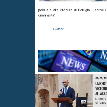
polizia e alla Procura di Perugia - scrive P
criminalità".
Twitter
01/02/20
UMBERTI
VICE SI
ALL'ASSO
Domani a
sindaco d