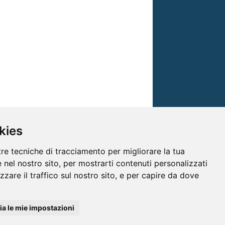
kies
tre tecniche di tracciamento per migliorare la tua
 nel nostro sito, per mostrarti contenuti personalizzati
izzare il traffico sul nostro sito, e per capire da dove
© TRG Media 2005-2026
a le mie impostazioni
isioni s.r.l. - P.I.00496230541 -
www.trgmedia.it
- Powered by
FFZ