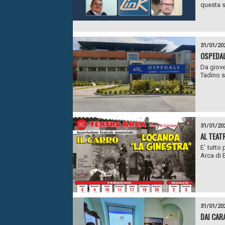
questa s
31/01/20
OSPEDAL
Da giove
Tadino sa
31/01/20
AL TEAT
E` tutto
Arca di E
31/01/20
DAI CAR