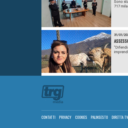
Sono stat
717 mila 
31/01/20
ASSESSO
"Difendia
imprendit
CONTATTI
PRIVACY
COOKIES
PALINSESTO
DIRETTA T