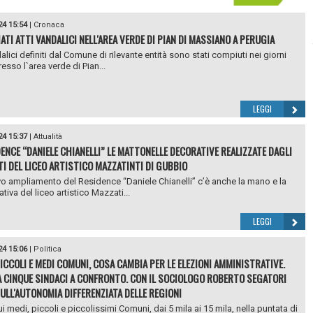
24 15:54
|
Cronaca
ATI ATTI VANDALICI NELL'AREA VERDE DI PIAN DI MASSIANO A PERUGIA
alici definiti dal Comune di rilevante entità sono stati compiuti nei giorni
esso l`area verde di Pian...
LEGGI
24 15:37
|
Attualità
DENCE “DANIELE CHIANELLI” LE MATTONELLE DECORATIVE REALIZZATE DAGLI
I DEL LICEO ARTISTICO MAZZATINTI DI GUBBIO
o ampliamento del Residence “Daniele Chianelli” c’è anche la mano e la
tiva del liceo artistico Mazzati...
LEGGI
24 15:06
|
Politica
 PICCOLI E MEDI COMUNI, COSA CAMBIA PER LE ELEZIONI AMMINISTRATIVE.
 CINQUE SINDACI A CONFRONTO. CON IL SOCIOLOGO ROBERTO SEGATORI
ULL'AUTONOMIA DIFFERENZIATA DELLE REGIONI
i medi, piccoli e piccolissimi Comuni, dai 5 mila ai 15 mila, nella puntata di