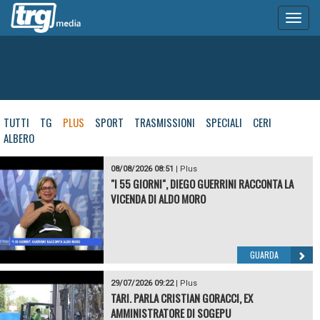
Toggl
naviga
TUTTI
TG
PLUS
SPORT
TRASMISSIONI
SPECIALI
CERI
ALBERO
08/08/2026 08:51
|
Plus
"I 55 GIORNI", DIEGO GUERRINI RACCONTA LA
VICENDA DI ALDO MORO
GUARDA
29/07/2026 09:22
|
Plus
TARI. PARLA CRISTIAN GORACCI, EX
AMMINISTRATORE DI SOGEPU