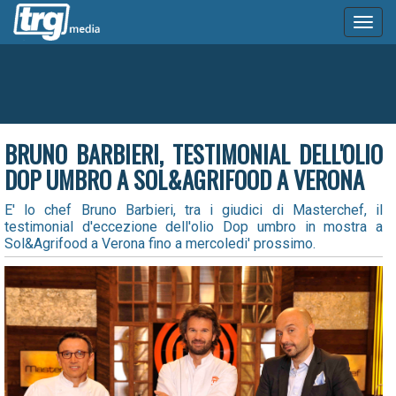
Toggl
naviga
BRUNO BARBIERI, TESTIMONIAL DELL'OLIO
DOP UMBRO A SOL&AGRIFOOD A VERONA
E' lo chef Bruno Barbieri, tra i giudici di Masterchef, il
testimonial d'eccezione dell'olio Dop umbro in mostra a
Sol&Agrifood a Verona fino a mercoledi' prossimo.