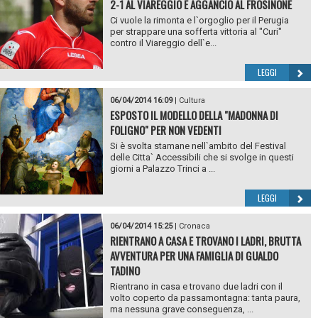
2-1 AL VIAREGGIO E AGGANCIO AL FROSINONE
Ci vuole la rimonta e l`orgoglio per il Perugia
per strappare una sofferta vittoria al "Curi"
contro il Viareggio dell`e...
LEGGI
06/04/2014 16:09
|
Cultura
ESPOSTO IL MODELLO DELLA "MADONNA DI
FOLIGNO" PER NON VEDENTI
Si è svolta stamane nell`ambito del Festival
delle Citta` Accessibili che si svolge in questi
giorni a Palazzo Trinci a ...
LEGGI
06/04/2014 15:25
|
Cronaca
RIENTRANO A CASA E TROVANO I LADRI, BRUTTA
AVVENTURA PER UNA FAMIGLIA DI GUALDO
TADINO
Rientrano in casa e trovano due ladri con il
volto coperto da passamontagna: tanta paura,
ma nessuna grave conseguenza, ...