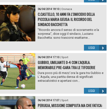
06/04/2014 18:10
|
Cronaca
C.CASTELLO, 10 ANNI FA L'OMICIDIO DELLA
PICCOLA MARIA GEUSA: IL RICORDO DEL
SINDACO BACCHETTA
"Ricordo ancora il senso di scoramento e la
sorpresa", dice oggi il sindaco, Luciano
Bacchetta: sono trascorsi esattame...
LEGGI
06/04/2014 17:10
|
Sport
GUBBIO, UMILIANTE 0-4 CON L'AQUILA.
MEMORABILE PRE-GARA TRA LE TIFOSERIE
Dura poco più di mezz`ora la gara tra Gubbio e
L`Aquila, una partita densa di significati
extracalcistici e apertasi con...
LEGGI
06/04/2014 17:07
|
Sport
PERUGIA, MISSIONE COMPIUTA MA CHE FATICA: