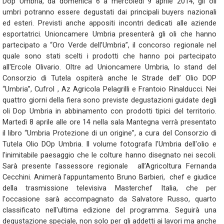
Dop Umbria, da domenica 6 a mercoledì 9 aprile 2014, gli oli
umbri potranno essere degustati dai principali buyers nazionali
ed esteri. Previsti anche appositi incontri dedicati alle aziende
esportatrici. Unioncamere Umbria presenterà gli oli che hanno
partecipato a “Oro Verde dell’Umbria”, il concorso regionale nel
quale sono stati scelti i prodotti che hanno poi partecipato
all'Ercole Olivario. Oltre ad Unioncamere Umbria, lo stand del
Consorzio di Tutela ospiterà anche le Strade dell’ Olio DOP
“Umbria”, Cufrol , Az Agricola Pelagrilli e Frantoio Rinalducci. Nei
quattro giorni della fiera sono previste degustazioni guidate degli
oli Dop Umbria in abbinamento con prodotti tipici del territorio.
Martedì 8 aprile alle ore 14 nella sala Mantegna verrà presentato
il libro “Umbria Protezione di un origine”, a cura del Consorzio di
Tutela Olio DOp Umbria. Il volume fotografa l'Umbria dell'olio e
l'inimitabile paesaggio che le colture hanno disegnato nei secoli.
Sarà presente l'assessore regionale all’Agricoltura Fernanda
Cecchini. Animerà l'appuntamento Bruno Barbieri, chef e giudice
della trasmissione televisiva Masterchef Italia, che per
l'occasione sarà accompagnato da Salvatore Russo, quarto
classificato nell'ultima edizione del programma. Seguirà una
degustazione speciale, non solo per gli addetti ai lavori ma anche