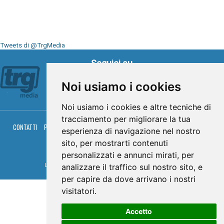
Tweets di @TrgMedia
Seguici su
Noi usiamo i cookies
Noi usiamo i cookies e altre tecniche di
tracciamento per migliorare la tua
CONTATTI
PRIVACY
COOKIES
PALINSESTO
DIRETTA TV
DIRETTA RADIO
esperienza di navigazione nel nostro
RGM HITRADIO
sito, per mostrarti contenuti
© TRG Media 2005-2026
personalizzati e annunci mirati, per
analizzare il traffico sul nostro sito, e
Umbria Televisioni s.r.l. - P.I.00496230541 -
www.trgmedia.it
- Powered by
FFZ
per capire da dove arrivano i nostri
visitatori.
Accetto