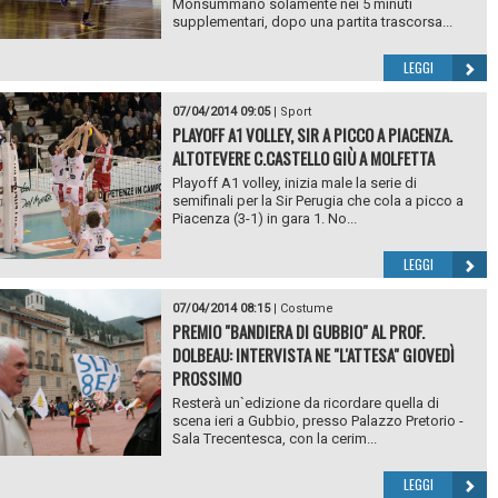
Monsummano solamente nei 5 minuti
supplementari, dopo una partita trascorsa...
LEGGI
07/04/2014 09:05
|
Sport
PLAYOFF A1 VOLLEY, SIR A PICCO A PIACENZA.
ALTOTEVERE C.CASTELLO GIÙ A MOLFETTA
Playoff A1 volley, inizia male la serie di
semifinali per la Sir Perugia che cola a picco a
Piacenza (3-1) in gara 1. No...
LEGGI
07/04/2014 08:15
|
Costume
PREMIO "BANDIERA DI GUBBIO" AL PROF.
DOLBEAU: INTERVISTA NE "L'ATTESA" GIOVEDÌ
PROSSIMO
Resterà un`edizione da ricordare quella di
scena ieri a Gubbio, presso Palazzo Pretorio -
Sala Trecentesca, con la cerim...
LEGGI