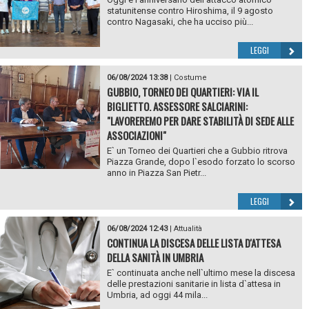
statunitense contro Hiroshima, il 9 agosto
contro Nagasaki, che ha ucciso più...
LEGGI
06/08/2024 13:38
|
Costume
GUBBIO, TORNEO DEI QUARTIERI: VIA IL
BIGLIETTO. ASSESSORE SALCIARINI:
"LAVOREREMO PER DARE STABILITÀ DI SEDE ALLE
ASSOCIAZIONI"
E` un Torneo dei Quartieri che a Gubbio ritrova
Piazza Grande, dopo l`esodo forzato lo scorso
anno in Piazza San Pietr...
LEGGI
06/08/2024 12:43
|
Attualità
CONTINUA LA DISCESA DELLE LISTA D'ATTESA
DELLA SANITÀ IN UMBRIA
E` continuata anche nell`ultimo mese la discesa
delle prestazioni sanitarie in lista d`attesa in
Umbria, ad oggi 44 mila...