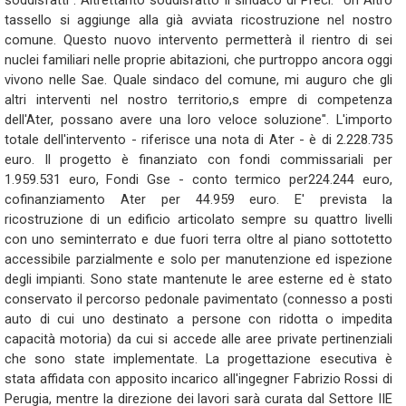
soddisfatti". Altrettanto soddisfatto il sindaco di Preci: "Un Altro
tassello si aggiunge alla già avviata ricostruzione nel nostro
comune. Questo nuovo intervento permetterà il rientro di sei
nuclei familiari nelle proprie abitazioni, che purtroppo ancora oggi
vivono nelle Sae. Quale sindaco del comune, mi auguro che gli
altri interventi nel nostro territorio,s empre di competenza
dell'Ater, possano avere una loro veloce soluzione". L'importo
totale dell'intervento - riferisce una nota di Ater - è di 2.228.735
euro. Il progetto è finanziato con fondi commissariali per
1.959.531 euro, Fondi Gse - conto termico per224.244 euro,
cofinanziamento Ater per 44.959 euro. E' prevista la
ricostruzione di un edificio articolato sempre su quattro livelli
con uno seminterrato e due fuori terra oltre al piano sottotetto
accessibile parzialmente e solo per manutenzione ed ispezione
degli impianti. Sono state mantenute le aree esterne ed è stato
conservato il percorso pedonale pavimentato (connesso a posti
auto di cui uno destinato a persone con ridotta o impedita
capacità motoria) da cui si accede alle aree private pertinenziali
che sono state implementate. La progettazione esecutiva è
stata affidata con apposito incarico all'ingegner Fabrizio Rossi di
Perugia, mentre la direzione dei lavori sarà curata dal Settore IIE