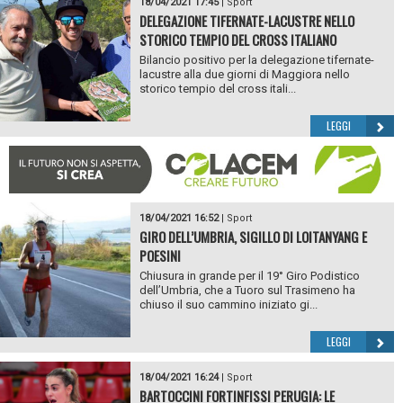
18/04/2021 17:45
|
Sport
DELEGAZIONE TIFERNATE-LACUSTRE NELLO
STORICO TEMPIO DEL CROSS ITALIANO
Bilancio positivo per la delegazione tifernate-
lacustre alla due giorni di Maggiora nello
storico tempio del cross itali...
LEGGI
18/04/2021 16:52
|
Sport
GIRO DELL’UMBRIA, SIGILLO DI LOITANYANG E
POESINI
Chiusura in grande per il 19° Giro Podistico
dell’Umbria, che a Tuoro sul Trasimeno ha
chiuso il suo cammino iniziato gi...
LEGGI
18/04/2021 16:24
|
Sport
BARTOCCINI FORTINFISSI PERUGIA: LE