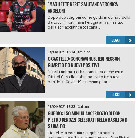
"MAGLIETTE NERE" SALUTANO VERONICA
ANGELONI
Dopo due stagioni come guida in campo della
Bartoccini Fortinfissi Perugia arriva il saluto
della schiacciatrice toscana...
LEGGI
18/04/2021 15:14
|
Attualità
C.CASTELLO: CORONAVIRUS, IERI NESSUN
GUARITO E 3 NUOVI POSITIVI
“L’Usl Umbria 1 ci ha comunicato che ieri a
Città di Castello abbiamo avuto tre nuovi
positivi al Covid-19 e nessun guar...
LEGGI
18/04/2021 13:33
|
Cultura
GUBBIO: I 50 ANNI DI SACERDOZIO DI DON
PIETRO BENOZZI CELEBRATI NELLA BASILICA DI
S.UBALDO
I fedeli e la comunità eugubina hanno
testimoniato affetto e gratitudine a Don Pietro