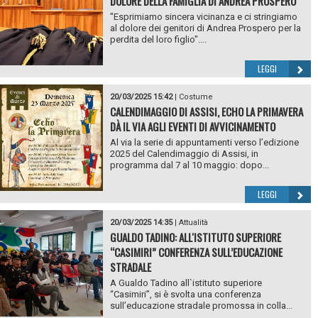
DOLORE DELLA FAMIGLIA DI ANDREA PROSPERO
"Esprimiamo sincera vicinanza e ci stringiamo
al dolore dei genitori di Andrea Prospero per la
perdita del loro figlio"....
LEGGI
20/03/2025 15:42
|
Costume
CALENDIMAGGIO DI ASSISI, ECHO LA PRIMAVERA
DÀ IL VIA AGLI EVENTI DI AVVICINAMENTO
Al via la serie di appuntamenti verso l’edizione
2025 del Calendimaggio di Assisi, in
programma dal 7 al 10 maggio: dopo...
LEGGI
20/03/2025 14:35
|
Attualità
GUALDO TADINO: ALL'ISTITUTO SUPERIORE
“CASIMIRI” CONFERENZA SULL’EDUCAZIONE
STRADALE
A Gualdo Tadino all`istituto superiore
“Casimiri”, si è svolta una conferenza
sull’educazione stradale promossa in colla...