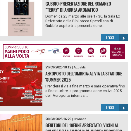
GUBBIO: PRESENTAZIONE DEL ROMANZO
"TERRY" DI ANDREA AROMATICO
Domenica 23 marzo alle ore 17.30, la Sala Ex
Refettorio della Biblioteca Sperelliana di
Gubbio ospiterà la presentazione...
LEGGI
21/03/2025 10:12
|
Attualità
AEROPORTO DELL'UMBRIA: AL VIA LA STAGIONE
'SUMMER 2025'
Prenderà il via a fine marzo e sarà operativa fino
a fine ottobre la programmazione estiva 2025
dell`Aeroporto internazi...
LEGGI
20/03/2025 16:29
|
Cronaca
GENITORI DEL 18ENNE ARRESTATO, VICINI AL