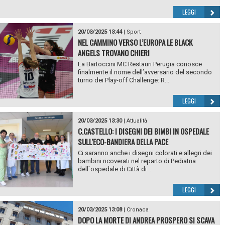
LEGGI
20/03/2025 13:44
|
Sport
NEL CAMMINO VERSO L’EUROPA LE BLACK
ANGELS TROVANO CHIERI
La Bartoccini MC Restauri Perugia conosce
finalmente il nome dell’avversario del secondo
turno dei Play-off Challenge: R...
LEGGI
20/03/2025 13:30
|
Attualità
C.CASTELLO: I DISEGNI DEI BIMBI IN OSPEDALE
SULL'ECO-BANDIERA DELLA PACE
Ci saranno anche i disegni colorati e allegri dei
bambini ricoverati nel reparto di Pediatria
dell`ospedale di Città di ...
LEGGI
20/03/2025 13:08
|
Cronaca
DOPO LA MORTE DI ANDREA PROSPERO SI SCAVA