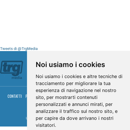
Tweets di @TrgMedia
Seguici su
Noi usiamo i cookies
Noi usiamo i cookies e altre tecniche di
tracciamento per migliorare la tua
esperienza di navigazione nel nostro
CONTATTI
PRIVACY
COOKIES
PALINSESTO
DIRETTA TV
DIRETTA RADIO
sito, per mostrarti contenuti
RGM HITRADIO
personalizzati e annunci mirati, per
© TRG Media 2005-2026
analizzare il traffico sul nostro sito, e
per capire da dove arrivano i nostri
Umbria Televisioni s.r.l. - P.I.00496230541 -
www.trgmedia.it
- Powered by
FFZ
visitatori.