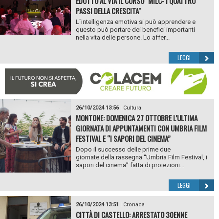
EDOTTO AL VIA IL CORSO "MILC- I QUATTRO
PASSI DELLA CRESCITA"
L`intelligenza emotiva si può apprendere e
questo può portare dei benefici importanti
nella vita delle persone. Lo affer...
LEGGI
26/10/2024 13:56
|
Cultura
MONTONE: DOMENICA 27 OTTOBRE L’ULTIMA
GIORNATA DI APPUNTAMENTI CON UMBRIA FILM
FESTIVAL E “I SAPORI DEL CINEMA”
Dopo il successo delle prime due
giornate della rassegna “Umbria Film Festival, i
sapori del cinema” fatta di proiezioni...
LEGGI
26/10/2024 13:51
|
Cronaca
CITTÀ DI CASTELLO: ARRESTATO 30ENNE