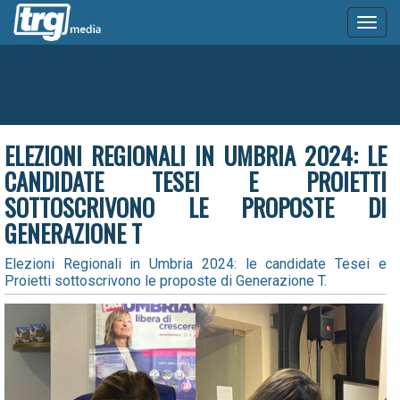
Toggl
naviga
ELEZIONI REGIONALI IN UMBRIA 2024: LE
CANDIDATE TESEI E PROIETTI
SOTTOSCRIVONO LE PROPOSTE DI
GENERAZIONE T
Elezioni Regionali in Umbria 2024: le candidate Tesei e
Proietti sottoscrivono le proposte di Generazione T.