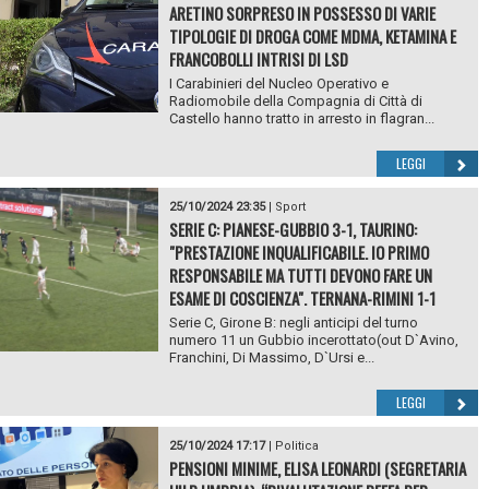
ARETINO SORPRESO IN POSSESSO DI VARIE
TIPOLOGIE DI DROGA COME MDMA, KETAMINA E
FRANCOBOLLI INTRISI DI LSD
I Carabinieri del Nucleo Operativo e
Radiomobile della Compagnia di Città di
Castello hanno tratto in arresto in flagran...
LEGGI
25/10/2024 23:35
|
Sport
SERIE C: PIANESE-GUBBIO 3-1, TAURINO:
"PRESTAZIONE INQUALIFICABILE. IO PRIMO
RESPONSABILE MA TUTTI DEVONO FARE UN
ESAME DI COSCIENZA". TERNANA-RIMINI 1-1
Serie C, Girone B: negli anticipi del turno
numero 11 un Gubbio incerottato(out D`Avino,
Franchini, Di Massimo, D`Ursi e...
LEGGI
25/10/2024 17:17
|
Politica
PENSIONI MINIME, ELISA LEONARDI (SEGRETARIA