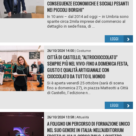
CONSEGUENZE ECONOMICHE E SOCIALI PESANTI
NEI PICCOLI BORGHI"
In 10 anni – dal 2014 ad oggi – in Umbria sono
sparite circa 2mila imprese del commercio al
dettaglio in sede fissa, di ...
LEGGI
26/10/2024 14:00
|
Costume
CITTÀ DI CASTELLO, "ALTROCIOCCOLATO"
SEMPRE PIÙ NEL VIVO: FINO A DOMENICA FESTA,
GUSTO E QUALITÀ ARTIGIANALE CON
CIOCCOLATO DA TUTTO IL MONDO
Si è aperta venerdì 25 ottobre (sarà di scena
fino a domenica 27), in piazza Matteotti a Città
di Castello, l`edizione n...
LEGGI
26/10/2024 13:58
|
Attualità
A FOLIGNO UN PERCORSO DI FORMAZIONE UNICO
NEL SUO GENERE IN ITALIA: NELL'AUDITORIUM