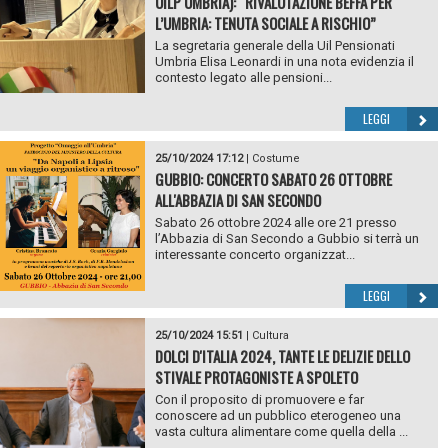
UILP UMBRIA): “RIVALUTAZIONE BEFFA PER
L’UMBRIA: TENUTA SOCIALE A RISCHIO”
La segretaria generale della Uil Pensionati
Umbria Elisa Leonardi in una nota evidenzia il
contesto legato alle pensioni...
LEGGI
25/10/2024 17:12
|
Costume
GUBBIO: CONCERTO SABATO 26 OTTOBRE
ALL'ABBAZIA DI SAN SECONDO
Sabato 26 ottobre 2024 alle ore 21 presso
l’Abbazia di San Secondo a Gubbio si terrà un
interessante concerto organizzat...
LEGGI
25/10/2024 15:51
|
Cultura
DOLCI D'ITALIA 2024, TANTE LE DELIZIE DELLO
STIVALE PROTAGONISTE A SPOLETO
Con il proposito di promuovere e far
conoscere ad un pubblico eterogeneo una
vasta cultura alimentare come quella della ...