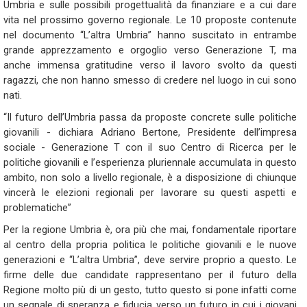
Umbria
e sulle possibili progettualità da finanziare e a cui dare
vita nel prossimo governo regionale. Le 10 proposte contenute
nel documento “L’altra Umbria” hanno suscitato in entrambe
grande apprezzamento e orgoglio verso Generazione T, ma
anche immensa gratitudine verso il lavoro svolto da questi
ragazzi, che non hanno smesso di credere nel luogo in cui sono
nati.
“Il futuro dell’Umbria passa da proposte concrete sulle politiche
giovanili -
dichiara Adriano Bertone, Presidente dell’impresa
sociale - Generazione T con il suo Centro di Ricerca per le
politiche giovanili e l’esperienza pluriennale accumulata in questo
ambito, non solo a livello regionale, è a disposizione di chiunque
vincerà le elezioni regionali per lavorare su questi aspetti e
problematiche”
Per la regione Umbria è, ora più che mai, fondamentale riportare
al centro della propria politica le politiche giovanili e le nuove
generazioni e “L’altra Umbria”, deve servire proprio a questo. Le
firme delle due candidate rappresentano per il futuro della
Regione molto più di un gesto, tutto questo si pone infatti come
un segnale di speranza e fiducia verso un futuro in cui i giovani