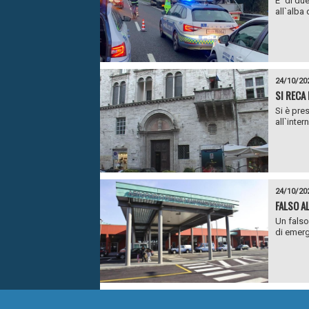
E` di due
all`alba d
24/10/20
SI RECA
Si è pre
all`inter
24/10/20
FALSO A
Un falso
di emerge