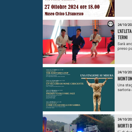
24/10/20
L’ATLET
TERNI
Sarà anc
preso pa
24/10/20
MONTONE
Una stag
sartoria 
24/10/20
MORTI D