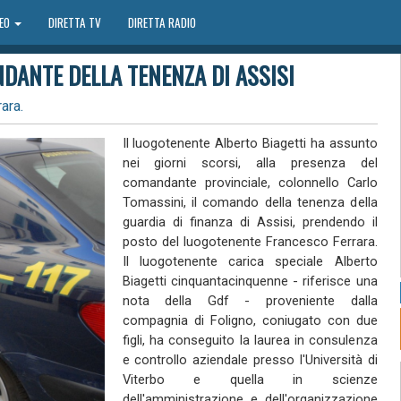
DEO
DIRETTA TV
DIRETTA RADIO
DANTE DELLA TENENZA DI ASSISI
ara.
Il luogotenente Alberto Biagetti ha assunto
nei giorni scorsi, alla presenza del
comandante provinciale, colonnello Carlo
Tomassini, il comando della tenenza della
guardia di finanza di Assisi, prendendo il
posto del luogotenente Francesco Ferrara.
Il luogotenente carica speciale Alberto
Biagetti cinquantacinquenne - riferisce una
nota della Gdf - proveniente dalla
compagnia di Foligno, coniugato con due
figli, ha conseguito la laurea in consulenza
e controllo aziendale presso l'Università di
Viterbo e quella in scienze
dell'amministrazione e dell'organizzazione