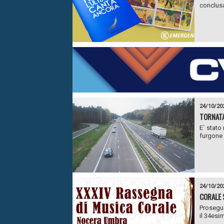
conclusa
24/10/20
TORNATA
E` stato
furgone a
24/10/20
CORALE 
Prosegue
il 34esi