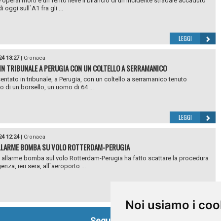
 operai morti e un ferito lieve il bilancio di un incidente stradale accaduto
i oggi sull`A1 fra gli ...
LEGGI
24 13:27
|
Cronaca
 IN TRIBUNALE A PERUGIA CON UN COLTELLO A SERRAMANICO
sentato in tribunale, a Perugia, con un coltello a serramanico tenuto
no di un borsello, un uomo di 64 ...
LEGGI
24 12:24
|
Cronaca
LLARME BOMBA SU VOLO ROTTERDAM-PERUGIA
 allarme bomba sul volo Rotterdam-Perugia ha fatto scattare la procedura
nza, ieri sera, all`aeroporto ...
LEGGI
Noi usiamo i coo
Seguici su