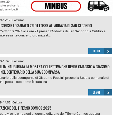
24 17:12
|
Costume
 CONCERTO SABATO 26 OTTOBRE ALL'ABBAZIA DI SAN SECONDO
6 ottobre 2024 alle ore 21 presso l’Abbazia di San Secondo a Gubbio si
 interessante concerto organizzat...
LEGGI
24 15:48
|
Costume
LLO: INAUGURATA LA MOSTRA COLLETTIVA CHE RENDE OMAGGIO A GIACOMO
 NEL CENTENARIO DELLA SUA SCOMPARSA
enario della scomparsa di Giacomo Puccini, presso la Scuola comunale di
he porta il suo nome è stata ina...
LEGGI
24 14:56
|
Cultura
AZIONE DEL TIFERNO COMICS 2025
ora vive le emozioni di questa edizione del Tiferno Comics appena