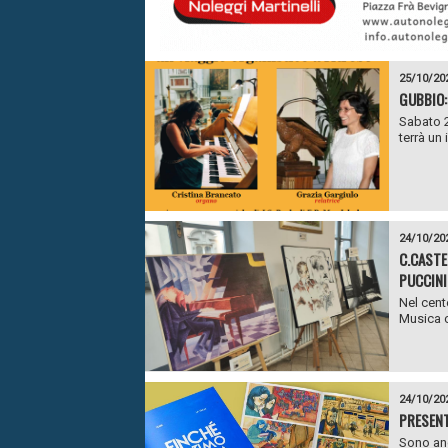
25/10/20
GUBBIO:
Sabato 2
terrà un
24/10/20
C.CASTE
PUCCINI
Nel cent
Musica c
24/10/20
PRESENT
Sono anc