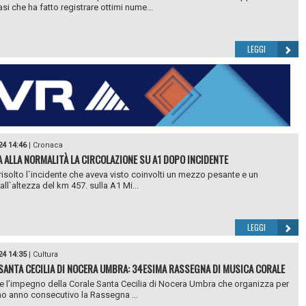
si che ha fatto registrare ottimi nume...
LEGGI
24 14:46
|
Cronaca
 ALLA NORMALITÀ LA CIRCOLAZIONE SU A1 DOPO INCIDENTE
 risolto l`incidente che aveva visto coinvolti un mezzo pesante e un
ll`altezza del km 457. sulla A1 Mi...
LEGGI
24 14:35
|
Cultura
SANTA CECILIA DI NOCERA UMBRA: 34ESIMA RASSEGNA DI MUSICA CORALE
 l’impegno della Corale Santa Cecilia di Nocera Umbra che organizza per
mo anno consecutivo la Rassegna ...