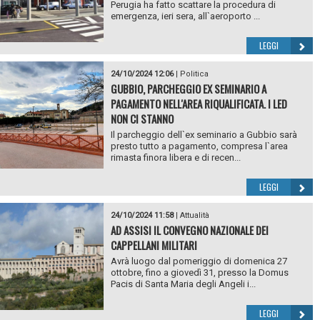
Perugia ha fatto scattare la procedura di
emergenza, ieri sera, all`aeroporto ...
LEGGI
24/10/2024 12:06
|
Politica
GUBBIO, PARCHEGGIO EX SEMINARIO A
PAGAMENTO NELL'AREA RIQUALIFICATA. I LED
NON CI STANNO
Il parcheggio dell`ex seminario a Gubbio sarà
presto tutto a pagamento, compresa l`area
rimasta finora libera e di recen...
LEGGI
24/10/2024 11:58
|
Attualità
AD ASSISI IL CONVEGNO NAZIONALE DEI
CAPPELLANI MILITARI
Avrà luogo dal pomeriggio di domenica 27
ottobre, fino a giovedì 31, presso la Domus
Pacis di Santa Maria degli Angeli i...
LEGGI