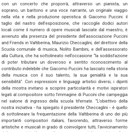
con un concerto che proporrà, attraverso un pianista, un
soprano, un baritono e una voce narrante, un originale viaggio
nella vita e nella produzione operistica di Giacomo Puccini. il
taglio del nastro dell’esposizione, che raccoglie dodici autori
locali come il numero di opere musicali lasciate dal maestro, è
avvenuto alla presenza del presidente dell’associazione Puccini
and Friends in Valtiberina, Maurizio Checcaglini, del direttore della
Scuola comunale di musica, Nolito Bambini, e dell’assessorato
alla Cultura, che ha sottolineato nell’occasione “la soddisfazione
di poter tributare un doveroso e sentito riconoscimento al
contributo indelebile che Giacomo Puccini ha lasciato nella storia
della musica con il suo talento, la sua genialità e la sua
sensibilità”. Con espressioni e linguaggi artistici diversi, i dipinti
della mostra invitano a scoprire particolarità e motivi ispiratori
legati al compositore sotto l’immagine di Puccini che campeggia
nel salone di ingresso della scuola tifernate. “L’obiettivo della
nostra iniziativa - ha spiegato il presidente Checcaglini - è quello
di sottolineare la frequentazione della Valtiberina di uno dei più
importanti compositori italiani, favorendo, attraverso forme
artistiche e musicali in grado di coinvolgere tutti, l’avvicinamento