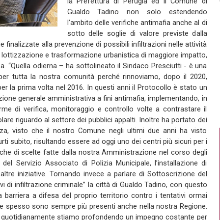
la Prefettura di Perugia ed il Comune di
Gualdo Tadino non solo estendendo
l’ambito delle verifiche antimafia anche al di
sotto delle soglie di valore previste dalla
inalizzate alla prevenzione di possibili infiltrazioni nelle attività
 lottizzazione e trasformazione urbanistica di maggiore impatto,
a. “Quella odierna – ha sottolineato il Sindaco Presciutti - è una
er tutta la nostra comunità perché rinnoviamo, dopo il 2020,
r la prima volta nel 2016. In questi anni il Protocollo è stato un
zione generale amministrativa a fini antimafia, implementando, in
rme di verifica, monitoraggio e controllo volte a contrastare il
colare riguardo al settore dei pubblici appalti. Inoltre ha portato dei
zza, visto che il nostro Comune negli ultimi due anni ha visto
ti subito, risultando essere ad oggi uno dei centri più sicuri per i
nche di scelte fatte dalla nostra Amministrazione nel corso degli
del Servizio Associato di Polizia Municipale, l’installazione di
altre iniziative. Tornando invece a parlare di Sottoscrizione del
ivi di infiltrazione criminale” la città di Gualdo Tadino, con questo
barriera a difesa del proprio territorio contro i tentativi ormai
i, che spesso sono sempre più presenti anche nella nostra Regione.
ale quotidianamente stiamo profondendo un impegno costante per