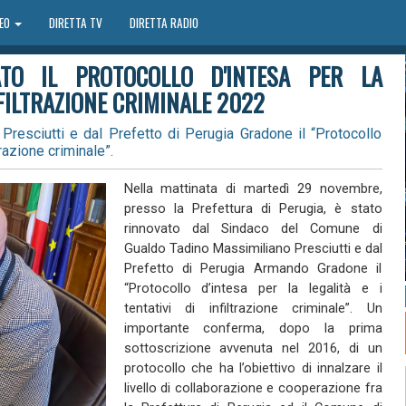
DEO
DIRETTA TV
DIRETTA RADIO
ATO IL PROTOCOLLO D'INTESA PER LA
INFILTRAZIONE CRIMINALE 2022
Presciutti e dal Prefetto di Perugia Gradone il “Protocollo
ltrazione criminale”.
Nella mattinata di martedì 29 novembre,
presso la Prefettura di Perugia, è stato
rinnovato dal Sindaco del Comune di
Gualdo Tadino Massimiliano Presciutti e dal
Prefetto di Perugia Armando Gradone il
“Protocollo d’intesa per la legalità e i
tentativi di infiltrazione criminale”. Un
importante conferma, dopo la prima
sottoscrizione avvenuta nel 2016, di un
protocollo che ha l’obiettivo di innalzare il
livello di collaborazione e cooperazione fra