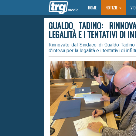
HOME
HOME
NOTIZIE
VI
GUALDO TADINO: RINNOV
LEGALITÀ E I TENTATIVI DI 
Rinnovato dal Sindaco di Gualdo Tadino 
d’intesa per la legalità e i tentativi di infi