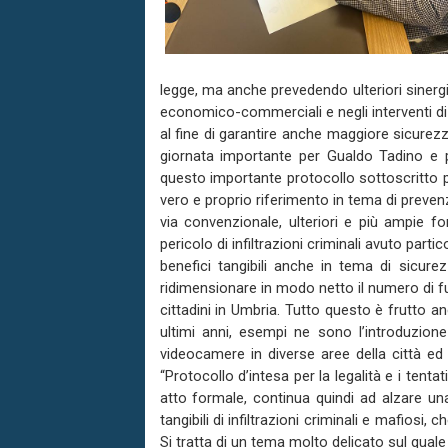
legge, ma anche prevedendo ulteriori sinergie f
economico-commerciali e negli interventi di
al fine di garantire anche maggiore sicurezz
giornata importante per Gualdo Tadino e p
questo importante protocollo sottoscritto pe
vero e proprio riferimento in tema di preven
via convenzionale, ulteriori e più ampie fo
pericolo di infiltrazioni criminali avuto parti
benefici tangibili anche in tema di sicure
ridimensionare in modo netto il numero di fur
cittadini in Umbria. Tutto questo è frutto a
ultimi anni, esempi ne sono l’introduzione 
videocamere in diverse aree della città ed 
“Protocollo d’intesa per la legalità e i tentat
atto formale, continua quindi ad alzare una 
tangibili di infiltrazioni criminali e mafios
Si tratta di un tema molto delicato sul qu