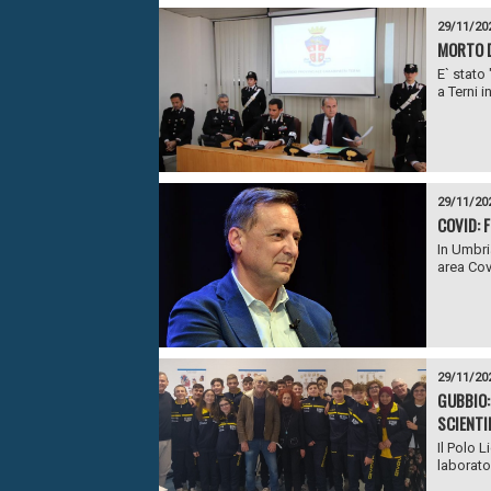
29/11/20
MORTO D
E` stato
a Terni in
29/11/20
COVID: 
In Umbri
area Cov
29/11/20
GUBBIO:
SCIENTI
Il Polo 
laborator