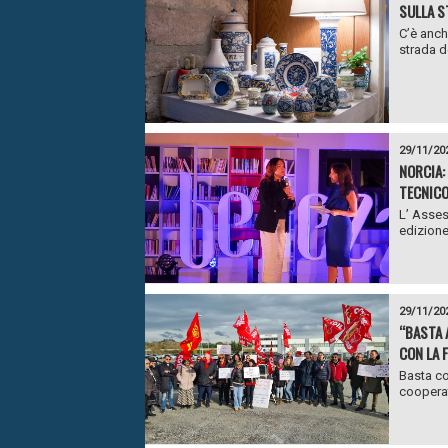
SULLA S
C’è anch
strada de
29/11/20
NORCIA:
TECNICO
L’ Asses
edizione
29/11/20
“BASTA 
CON LA 
Basta co
cooperati