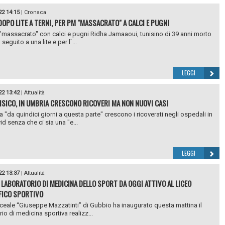
22 14:15
|
Cronaca
OPO LITE A TERNI, PER PM "MASSACRATO" A CALCI E PUGNI
 "massacrato" con calci e pugni Ridha Jamaaoui, tunisino di 39 anni morto
 seguito a una lite e per l`...
LEGGI
22 13:42
|
Attualità
FISICO, IN UMBRIA CRESCONO RICOVERI MA NON NUOVI CASI
a "da quindici giorni a questa parte" crescono i ricoverati negli ospedali in
id senza che ci sia una "e...
LEGGI
22 13:37
|
Attualità
 LABORATORIO DI MEDICINA DELLO SPORT DA OGGI ATTIVO AL LICEO
FICO SPORTIVO
Liceale “Giuseppe Mazzatinti” di Gubbio ha inaugurato questa mattina il
io di medicina sportiva realizz...