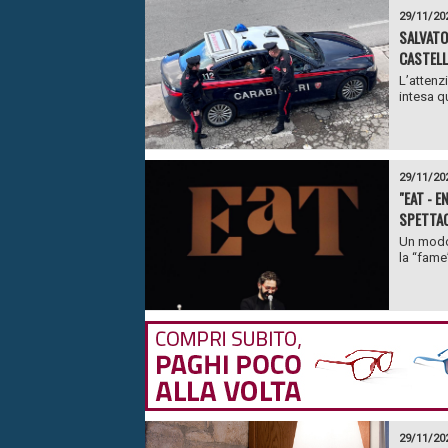
29/11/20
SALVATO
CASTELL
L’attenz
intesa q
29/11/20
"EAT - 
SPETTAC
Un modo 
la “fame”
29/11/20