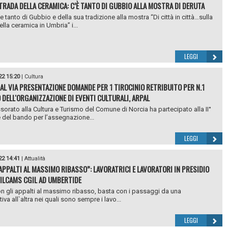
TRADA DELLA CERAMICA: C’È TANTO DI GUBBIO ALLA MOSTRA DI DERUTA
e tanto di Gubbio e della sua tradizione alla mostra “Di città in città…sulla
lla ceramica in Umbria” i...
LEGGI
22 15:20
|
Cultura
 AL VIA PRESENTAZIONE DOMANDE PER 1 TIROCINIO RETRIBUITO PER N.1
 DELL'ORGANIZZAZIONE DI EVENTI CULTURALI, ARPAL
sorato alla Cultura e Turismo del Comune di Norcia ha partecipato alla II°
 del bando per l’assegnazione...
LEGGI
22 14:41
|
Attualità
APPALTI AL MASSIMO RIBASSO”: LAVORATRICI E LAVORATORI IN PRESIDIO
FILCAMS CGIL AD UMBERTIDE
n gli appalti al massimo ribasso, basta con i passaggi da una
va all`altra nei quali sono sempre i lavo...
LEGGI