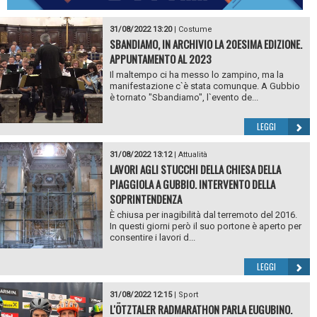
31/08/2022 13:20
|
Costume
SBANDIAMO, IN ARCHIVIO LA 20ESIMA EDIZIONE.
APPUNTAMENTO AL 2023
Il maltempo ci ha messo lo zampino, ma la
manifestazione c`è stata comunque. A Gubbio
è tornato "Sbandiamo", l`evento de...
LEGGI
31/08/2022 13:12
|
Attualità
LAVORI AGLI STUCCHI DELLA CHIESA DELLA
PIAGGIOLA A GUBBIO. INTERVENTO DELLA
SOPRINTENDENZA
È chiusa per inagibilità dal terremoto del 2016.
In questi giorni però il suo portone è aperto per
consentire i lavori d...
LEGGI
31/08/2022 12:15
|
Sport
L'ÖTZTALER RADMARATHON PARLA EUGUBINO.