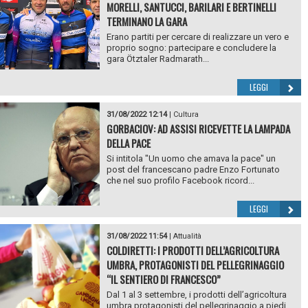
MORELLI, SANTUCCI, BARILARI E BERTINELLI
TERMINANO LA GARA
Erano partiti per cercare di realizzare un vero e
proprio sogno: partecipare e concludere la
gara Ötztaler Radmarath...
LEGGI
31/08/2022 12:14
|
Cultura
GORBACIOV: AD ASSISI RICEVETTE LA LAMPADA
DELLA PACE
Si intitola "Un uomo che amava la pace" un
post del francescano padre Enzo Fortunato
che nel suo profilo Facebook ricord...
LEGGI
31/08/2022 11:54
|
Attualità
COLDIRETTI: I PRODOTTI DELL’AGRICOLTURA
UMBRA, PROTAGONISTI DEL PELLEGRINAGGIO
“IL SENTIERO DI FRANCESCO”
Dal 1 al 3 settembre, i prodotti dell’agricoltura
umbra protagonisti del pellegrinaggio a piedi