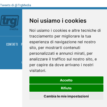
Tweets di @TrgMedia
Seguici su
Noi usiamo i cookies
Noi usiamo i cookies e altre tecniche di
tracciamento per migliorare la tua
esperienza di navigazione nel nostro
CONTATTI
PRIVACY
COOKIES
PALINSESTO
DIRETTA TV
DIRETTA RADIO
sito, per mostrarti contenuti
RGM HITRADIO
personalizzati e annunci mirati, per
© TRG Media 2005-2026
analizzare il traffico sul nostro sito, e
Umbria Televisioni s.r.l. - P.I.00496230541 -
www.trgmedia.it
- Powered by
FFZ
per capire da dove arrivano i nostri
visitatori.
Accetto
Rifiuto
Cambia le mie impostazioni