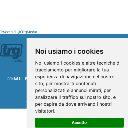
Tweets di @TrgMedia
Seguici su
Noi usiamo i cookies
Noi usiamo i cookies e altre tecniche di
tracciamento per migliorare la tua
esperienza di navigazione nel nostro
CONTATTI
PRIVACY
COOKIES
PALINSESTO
DIRETTA TV
DIRETTA RADIO
sito, per mostrarti contenuti
RGM HITRADIO
personalizzati e annunci mirati, per
© TRG Media 2005-2026
analizzare il traffico sul nostro sito, e
Umbria Televisioni s.r.l. - P.I.00496230541 -
www.trgmedia.it
- Powered by
FFZ
per capire da dove arrivano i nostri
visitatori.
Accetto