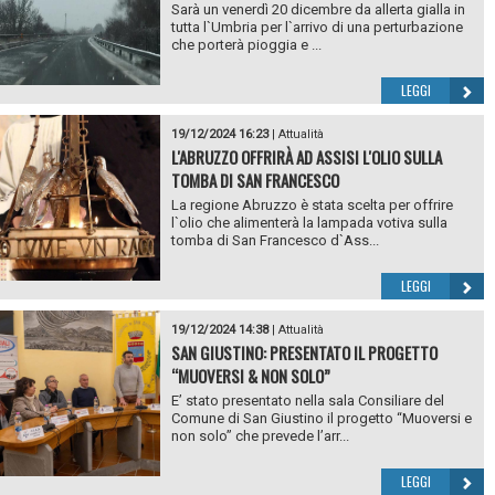
Sarà un venerdì 20 dicembre da allerta gialla in
tutta l`Umbria per l`arrivo di una perturbazione
che porterà pioggia e ...
LEGGI
19/12/2024 16:23
|
Attualità
L'ABRUZZO OFFRIRÀ AD ASSISI L'OLIO SULLA
TOMBA DI SAN FRANCESCO
La regione Abruzzo è stata scelta per offrire
l`olio che alimenterà la lampada votiva sulla
tomba di San Francesco d`Ass...
LEGGI
19/12/2024 14:38
|
Attualità
SAN GIUSTINO: PRESENTATO IL PROGETTO
“MUOVERSI & NON SOLO”
E’ stato presentato nella sala Consiliare del
Comune di San Giustino il progetto “Muoversi e
non solo” che prevede l’arr...
LEGGI