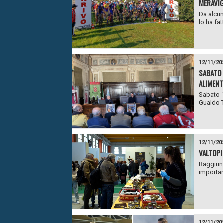
MERAVIG
Da alcun
lo ha fat
12/11/20
SABATO 
ALIMENT
Sabato 1
Gualdo Ta
12/11/20
VALTOPI
Raggiung
importan
12/11/20