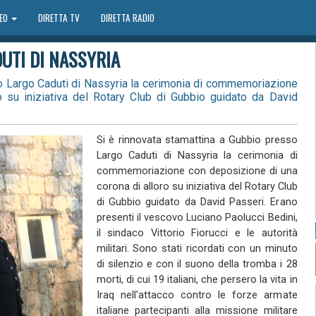
DEO
DIRETTA TV
DIRETTA RADIO
UTI DI NASSYRIA
so Largo Caduti di Nassyria la cerimonia di commemoriazione
 su iniziativa del Rotary Club di Gubbio guidato da David
Si è rinnovata stamattina a Gubbio presso
Largo Caduti di Nassyria la cerimonia di
commemoriazione con deposizione di una
corona di alloro su iniziativa del Rotary Club
di Gubbio guidato da David Passeri. Erano
presenti il vescovo Luciano Paolucci Bedini,
il sindaco Vittorio Fiorucci e le autorità
militari. Sono stati ricordati con un minuto
di silenzio e con il suono della tromba i 28
morti, di cui 19 italiani, che persero la vita in
Iraq nell'attacco contro le forze armate
italiane partecipanti alla missione militare