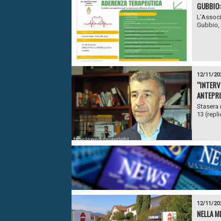
GUBBIO:
L’Associ
Gubbio, 
12/11/20
“INTERV
ANTEPRI
Stasera 
13 (repl
12/11/20
NELLA M