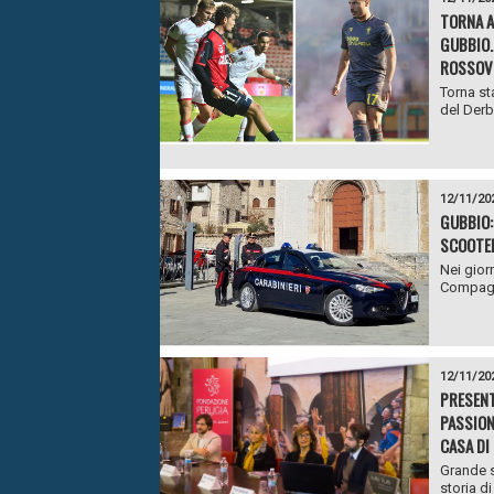
TORNA A
GUBBIO.
ROSSOVE
Torna st
del Derb
12/11/20
GUBBIO:
SCOOTER
Nei gior
Compagni
12/11/20
PRESENT
PASSION
CASA DI
Grande s
storia di