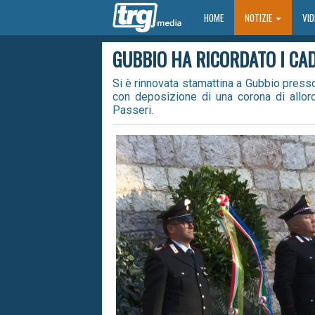
HOME
HOME
NOTIZIE
VI
GUBBIO HA RICORDATO I CAD
Si è rinnovata stamattina a Gubbio pres
con deposizione di una corona di alloro
Passeri.