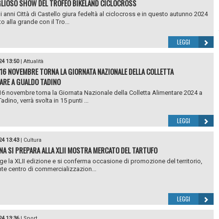
LIOSO SHOW DEL TROFEO BIKELAND CICLOCROSS
i anni Città di Castello giura fedeltà al ciclocross e in questo autunno 2024
to alla grande con il Tro...
LEGGI
24 13:50
|
Attualità
16 NOVEMBRE TORNA LA GIORNATA NAZIONALE DELLA COLLETTA
ARE A GUALDO TADINO
6 novembre torna la Giornata Nazionale della Colletta Alimentare 2024 a
dino, verrà svolta in 15 punti ...
LEGGI
24 13:43
|
Cultura
NA SI PREPARA ALLA XLII MOSTRA MERCATO DEL TARTUFO
e la XLII edizione e si conferma occasione di promozione del territorio,
te centro di commercializzazion...
LEGGI
24 13:36
|
Sport