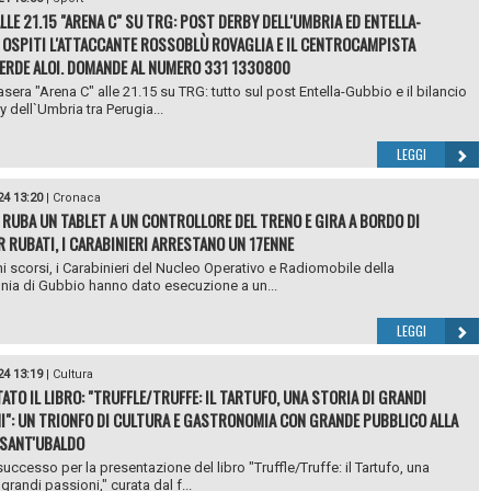
LLE 21.15 "ARENA C" SU TRG: POST DERBY DELL'UMBRIA ED ENTELLA-
 OSPITI L'ATTACCANTE ROSSOBLÙ ROVAGLIA E IL CENTROCAMPISTA
RDE ALOI. DOMANDE AL NUMERO 331 1330800
asera "Arena C" alle 21.15 su TRG: tutto sul post Entella-Gubbio e il bilancio
y dell`Umbria tra Perugia...
LEGGI
24 13:20
|
Cronaca
 RUBA UN TABLET A UN CONTROLLORE DEL TRENO E GIRA A BORDO DI
 RUBATI, I CARABINIERI ARRESTANO UN 17ENNE
ni scorsi, i Carabinieri del Nucleo Operativo e Radiomobile della
a di Gubbio hanno dato esecuzione a un...
LEGGI
24 13:19
|
Cultura
ATO IL LIBRO: "TRUFFLE/TRUFFE: IL TARTUFO, UNA STORIA DI GRANDI
I": UN TRIONFO DI CULTURA E GASTRONOMIA CON GRANDE PUBBLICO ALLA
 SANT'UBALDO
uccesso per la presentazione del libro "Truffle/Truffe: il Tartufo, una
 grandi passioni," curata dal f...