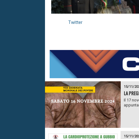
Twitter
15/11/20
LA PREG
Il 17 no
appuntam
15/11/20