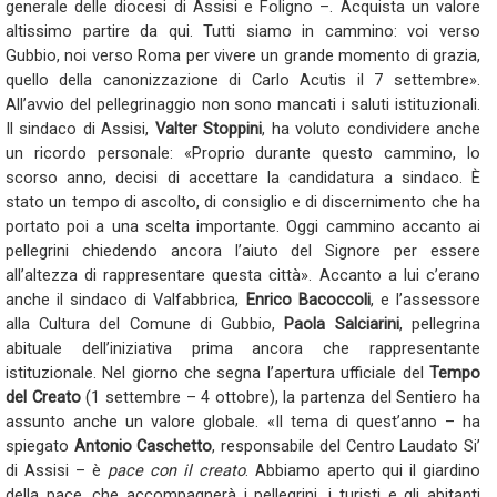
generale delle diocesi di Assisi e Foligno –. Acquista un valore
altissimo partire da qui. Tutti siamo in cammino: voi verso
Gubbio, noi verso Roma per vivere un grande momento di grazia,
quello della canonizzazione di Carlo Acutis il 7 settembre».
All’avvio del pellegrinaggio non sono mancati i saluti istituzionali.
Il sindaco di Assisi,
Valter Stoppini
, ha voluto condividere anche
un ricordo personale: «Proprio durante questo cammino, lo
scorso anno, decisi di accettare la candidatura a sindaco. È
stato un tempo di ascolto, di consiglio e di discernimento che ha
portato poi a una scelta importante. Oggi cammino accanto ai
pellegrini chiedendo ancora l’aiuto del Signore per essere
all’altezza di rappresentare questa città». Accanto a lui c’erano
anche il sindaco di Valfabbrica,
Enrico Bacoccoli
, e l’assessore
alla Cultura del Comune di Gubbio,
Paola Salciarini
, pellegrina
abituale dell’iniziativa prima ancora che rappresentante
istituzionale. Nel giorno che segna l’apertura ufficiale del
Tempo
del Creato
(1 settembre – 4 ottobre), la partenza del Sentiero ha
assunto anche un valore globale. «Il tema di quest’anno – ha
spiegato
Antonio Caschetto
, responsabile del Centro Laudato Si’
di Assisi – è
pace con il creato
. Abbiamo aperto qui il giardino
della pace, che accompagnerà i pellegrini, i turisti e gli abitanti