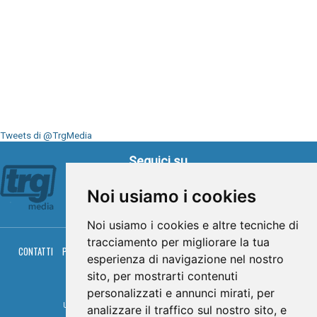
Tweets di @TrgMedia
Seguici su
Noi usiamo i cookies
Noi usiamo i cookies e altre tecniche di
tracciamento per migliorare la tua
CONTATTI
PRIVACY
COOKIES
PALINSESTO
DIRETTA TV
DIRETTA RADIO
esperienza di navigazione nel nostro
RGM HITRADIO
sito, per mostrarti contenuti
© TRG Media 2005-2026
personalizzati e annunci mirati, per
Umbria Televisioni s.r.l. - P.I.00496230541 -
www.trgmedia.it
- Powered by
FFZ
analizzare il traffico sul nostro sito, e