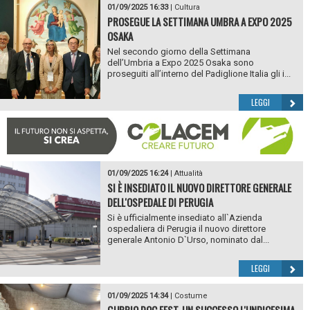
01/09/2025 16:33
|
Cultura
PROSEGUE LA SETTIMANA UMBRA A EXPO 2025
OSAKA
Nel secondo giorno della Settimana
dell’Umbria a Expo 2025 Osaka sono
proseguiti all’interno del Padiglione Italia gli i...
LEGGI
01/09/2025 16:24
|
Attualità
SI È INSEDIATO IL NUOVO DIRETTORE GENERALE
DELL'OSPEDALE DI PERUGIA
Si è ufficialmente insediato all`Azienda
ospedaliera di Perugia il nuovo direttore
generale Antonio D`Urso, nominato dal...
LEGGI
01/09/2025 14:34
|
Costume
GUBBIO DOC FEST, UN SUCCESSO L'UNDICESIMA