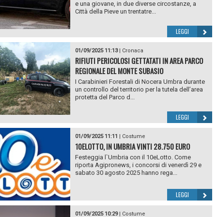
e una giovane, in due diverse circostanze, a
Città della Pieve un trentatre...
LEGGI
01/09/2025 11:13
|
Cronaca
RIFIUTI PERICOLOSI GETTATATI IN AREA PARCO
REGIONALE DEL MONTE SUBASIO
I Carabinieri Forestali di Nocera Umbra durante
un controllo del territorio per la tutela dell’area
protetta del Parco d...
LEGGI
01/09/2025 11:11
|
Costume
10ELOTTO, IN UMBRIA VINTI 28.750 EURO
Festeggia l`Umbria con il 10eLotto. Come
riporta Agipronews, i concorsi di venerdì 29 e
sabato 30 agosto 2025 hanno rega...
LEGGI
01/09/2025 10:29
|
Costume