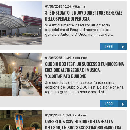
01/09/2025 16:24
|
Attualità
SI È INSEDIATO IL NUOVO DIRETTORE GENERALE
DELL'OSPEDALE DI PERUGIA
Si è ufficialmente insediato all`Azienda
ospedaliera di Perugia il nuovo direttore
generale Antonio D`Urso, nominato dal...
LEGGI
01/09/2025 14:34
|
Costume
GUBBIO DOC FEST, UN SUCCESSO L'UNDICESIMA
EDIZIONE ALL'INSEGNA DI MUSICA,
VOLONTARIATO E UNIONE
Si è conclusa con successo l`undicesima
edizione del Gubbio DOC Fest. Edizione che ha
regalato grandi emozioni e soddisf...
LEGGI
01/09/2025 13:53
|
Costume
UMBERTIDE: XXIV EDIZIONE DELLA FRATTA
DELL’800, UN SUCCESSO STRAORDINARIO TRA