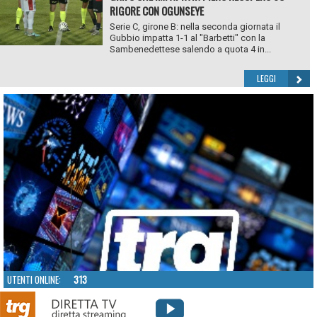
RIGORE CON OGUNSEYE
Serie C, girone B: nella seconda giornata il
Gubbio impatta 1-1 al "Barbetti" con la
Sambenedettese salendo a quota 4 in...
LEGGI
UTENTI ONLINE:
313