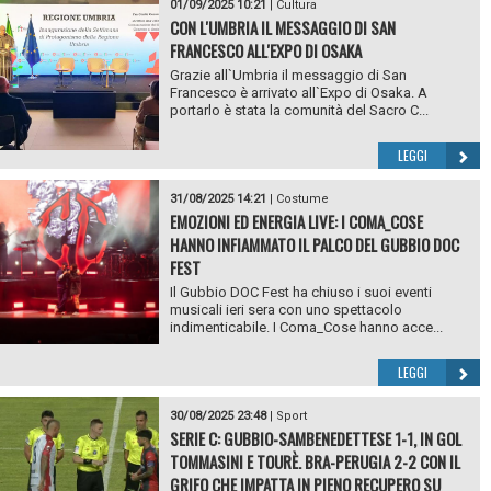
01/09/2025 10:21
|
Cultura
CON L'UMBRIA IL MESSAGGIO DI SAN
FRANCESCO ALL'EXPO DI OSAKA
Grazie all`Umbria il messaggio di San
Francesco è arrivato all`Expo di Osaka. A
portarlo è stata la comunità del Sacro C...
LEGGI
31/08/2025 14:21
|
Costume
EMOZIONI ED ENERGIA LIVE: I COMA_COSE
HANNO INFIAMMATO IL PALCO DEL GUBBIO DOC
FEST
Il Gubbio DOC Fest ha chiuso i suoi eventi
musicali ieri sera con uno spettacolo
indimenticabile. I Coma_Cose hanno acce...
LEGGI
30/08/2025 23:48
|
Sport
SERIE C: GUBBIO-SAMBENEDETTESE 1-1, IN GOL
TOMMASINI E TOURÈ. BRA-PERUGIA 2-2 CON IL
GRIFO CHE IMPATTA IN PIENO RECUPERO SU