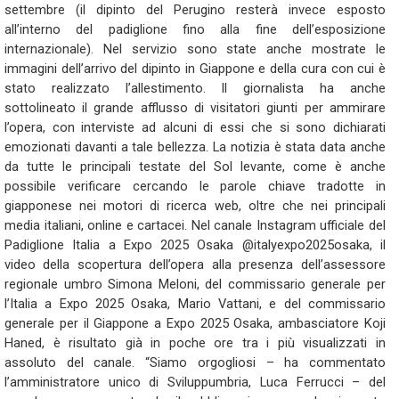
settembre (il dipinto del Perugino resterà invece esposto
all’interno del padiglione fino alla fine dell’esposizione
internazionale). Nel servizio sono state anche mostrate le
immagini dell’arrivo del dipinto in Giappone e della cura con cui è
stato realizzato l’allestimento. Il giornalista ha anche
sottolineato il grande afflusso di visitatori giunti per ammirare
l’opera, con interviste ad alcuni di essi che si sono dichiarati
emozionati davanti a tale bellezza. La notizia è stata data anche
da tutte le principali testate del Sol levante, come è anche
possibile verificare cercando le parole chiave tradotte in
giapponese nei motori di ricerca web, oltre che nei principali
media italiani, online e cartacei. Nel canale Instagram ufficiale del
Padiglione Italia a Expo 2025 Osaka @italyexpo2025osaka, il
video della scopertura dell’opera alla presenza dell’assessore
regionale umbro Simona Meloni, del commissario generale per
l’Italia a Expo 2025 Osaka, Mario Vattani, e del commissario
generale per il Giappone a Expo 2025 Osaka, ambasciatore Koji
Haned, è risultato già in poche ore tra i più visualizzati in
assoluto del canale. “Siamo orgogliosi – ha commentato
l’amministratore unico di Sviluppumbria, Luca Ferrucci – del