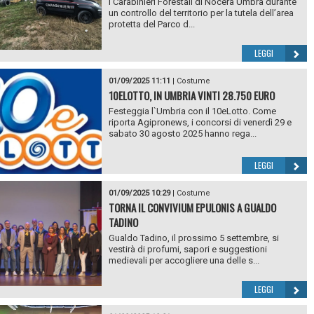
I Carabinieri Forestali di Nocera Umbra durante
un controllo del territorio per la tutela dell’area
protetta del Parco d...
LEGGI
01/09/2025 11:11
|
Costume
10ELOTTO, IN UMBRIA VINTI 28.750 EURO
Festeggia l`Umbria con il 10eLotto. Come
riporta Agipronews, i concorsi di venerdì 29 e
sabato 30 agosto 2025 hanno rega...
LEGGI
01/09/2025 10:29
|
Costume
TORNA IL CONVIVIUM EPULONIS A GUALDO
TADINO
Gualdo Tadino, il prossimo 5 settembre, si
vestirà di profumi, sapori e suggestioni
medievali per accogliere una delle s...
LEGGI