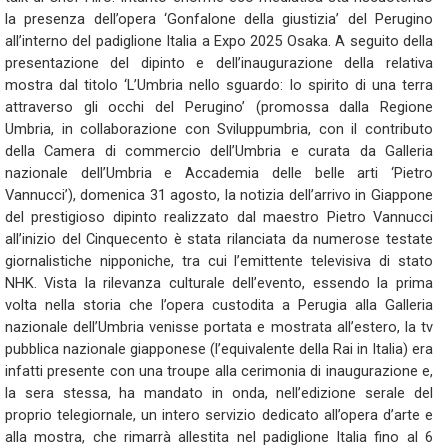
la presenza dell’opera ‘Gonfalone della giustizia’ del Perugino
all’interno del padiglione Italia a Expo 2025 Osaka. A seguito della
presentazione del dipinto e dell’inaugurazione della relativa
mostra dal titolo ‘L’Umbria nello sguardo: lo spirito di una terra
attraverso gli occhi del Perugino’ (promossa dalla Regione
Umbria, in collaborazione con Sviluppumbria, con il contributo
della Camera di commercio dell’Umbria e curata da Galleria
nazionale dell’Umbria e Accademia delle belle arti ‘Pietro
Vannucci’), domenica 31 agosto, la notizia dell’arrivo in Giappone
del prestigioso dipinto realizzato dal maestro Pietro Vannucci
all’inizio del Cinquecento è stata rilanciata da numerose testate
giornalistiche nipponiche, tra cui l’emittente televisiva di stato
NHK. Vista la rilevanza culturale dell’evento, essendo la prima
volta nella storia che l’opera custodita a Perugia alla Galleria
nazionale dell’Umbria venisse portata e mostrata all’estero, la tv
pubblica nazionale giapponese (l’equivalente della Rai in Italia) era
infatti presente con una troupe alla cerimonia di inaugurazione e,
la sera stessa, ha mandato in onda, nell’edizione serale del
proprio telegiornale, un intero servizio dedicato all’opera d’arte e
alla mostra, che rimarrà allestita nel padiglione Italia fino al 6