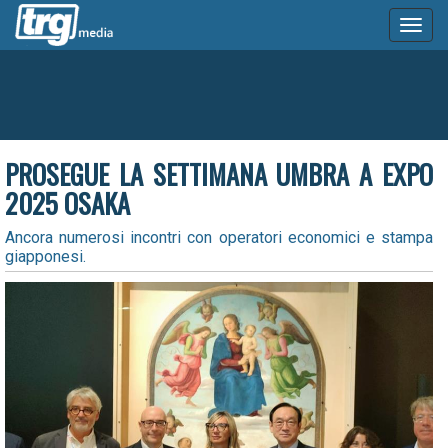
Toggl
naviga
PROSEGUE LA SETTIMANA UMBRA A EXPO
2025 OSAKA
Ancora numerosi incontri con operatori economici e stampa
giapponesi.