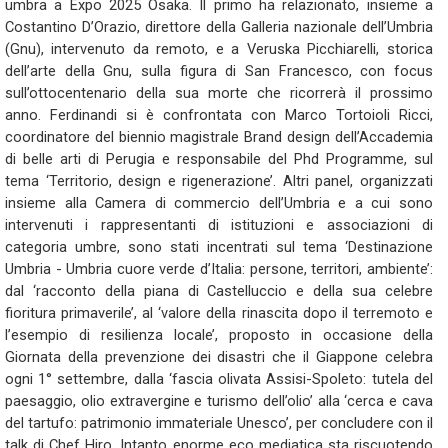
umbra a Expo 2025 Osaka. Il primo ha relazionato, insieme a
Costantino D’Orazio, direttore della Galleria nazionale dell’Umbria
(Gnu), intervenuto da remoto, e a Veruska Picchiarelli, storica
dell’arte della Gnu, sulla figura di San Francesco, con focus
sull’ottocentenario della sua morte che ricorrerà il prossimo
anno. Ferdinandi si è confrontata con Marco Tortoioli Ricci,
coordinatore del biennio magistrale Brand design dell’Accademia
di belle arti di Perugia e responsabile del Phd Programme, sul
tema ‘Territorio, design e rigenerazione’. Altri panel, organizzati
insieme alla Camera di commercio dell’Umbria e a cui sono
intervenuti i rappresentanti di istituzioni e associazioni di
categoria umbre, sono stati incentrati sul tema ‘Destinazione
Umbria - Umbria cuore verde d’Italia: persone, territori, ambiente’:
dal ‘racconto della piana di Castelluccio e della sua celebre
fioritura primaverile’, al ‘valore della rinascita dopo il terremoto e
l’esempio di resilienza locale’, proposto in occasione della
Giornata della prevenzione dei disastri che il Giappone celebra
ogni 1° settembre, dalla ‘fascia olivata Assisi-Spoleto: tutela del
paesaggio, olio extravergine e turismo dell’olio’ alla ‘cerca e cava
del tartufo: patrimonio immateriale Unesco’, per concludere con il
talk di Chef Hiro. Intanto enorme eco mediatica sta riscuotendo