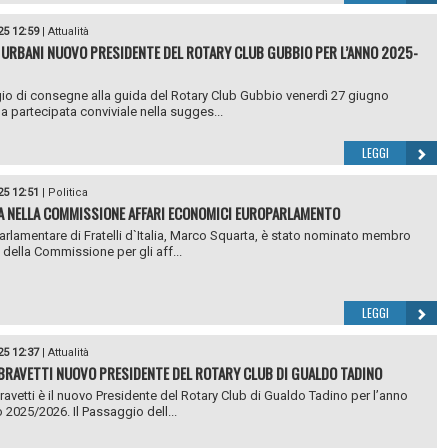
25 12:59
|
Attualità
URBANI NUOVO PRESIDENTE DEL ROTARY CLUB GUBBIO PER L’ANNO 2025-
o di consegne alla guida del Rotary Club Gubbio venerdì 27 giugno
la partecipata conviviale nella sugges...
LEGGI
25 12:51
|
Politica
 NELLA COMMISSIONE AFFARI ECONOMICI EUROPARLAMENTO
arlamentare di Fratelli d`Italia, Marco Squarta, è stato nominato membro
o della Commissione per gli aff...
LEGGI
25 12:37
|
Attualità
BRAVETTI NUOVO PRESIDENTE DEL ROTARY CLUB DI GUALDO TADINO
ravetti è il nuovo Presidente del Rotary Club di Gualdo Tadino per l’anno
o 2025/2026. Il Passaggio dell...