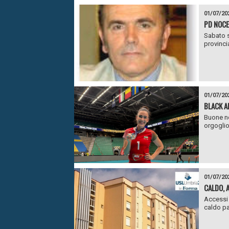
01/07/20
PD NOCE
Sabato s
provinci
01/07/20
BLACK A
Buone no
orgoglio
01/07/20
CALDO, 
Accessi r
caldo par