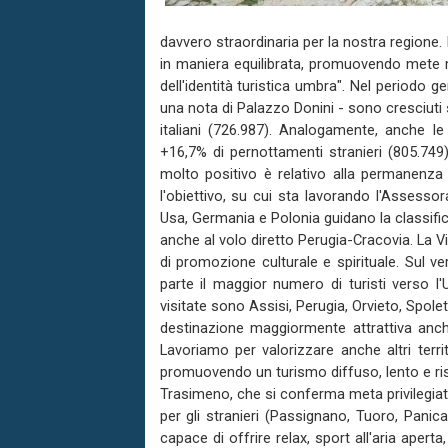
davvero straordinaria per la nostra regione.
in maniera equilibrata, promuovendo mete 
dell'identità turistica umbra". Nel periodo ge
una nota di Palazzo Donini - sono cresciuti se
italiani (726.987). Analogamente, anche le 
+16,7% di pernottamenti stranieri (805.749);
molto positivo è relativo alla permanenza
l'obiettivo, su cui sta lavorando l'Assessor
Usa, Germania e Polonia guidano la classific
anche al volo diretto Perugia-Cracovia. La V
di promozione culturale e spirituale. Sul v
parte il maggior numero di turisti verso l
visitate sono Assisi, Perugia, Orvieto, Spole
destinazione maggiormente attrattiva anche
Lavoriamo per valorizzare anche altri territ
promuovendo un turismo diffuso, lento e ris
Trasimeno, che si conferma meta privilegiata 
per gli stranieri (Passignano, Tuoro, Panic
capace di offrire relax, sport all'aria aper