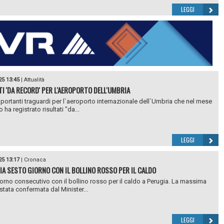
LEGGI
25 13:45
|
Attualità
TI 'DA RECORD' PER L'AEROPORTO DELL'UMBRIA
portanti traguardi per l`aeroporto internazionale dell`Umbria che nel mese
 ha registrato risultati "da...
LEGGI
25 13:17
|
Cronaca
IA SESTO GIORNO CON IL BOLLINO ROSSO PER IL CALDO
orno consecutivo con il bollino rosso per il caldo a Perugia. La massima
 stata confermata dal Minister...
LEGGI