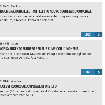
25 15:25
|
Politica
RA UMBRA, DONATELLO TINTI ELETTO NUOVO SEGRETARIO COMUNALE
corso in occasione della celebrazione del congresso regionale e
ale del Pd, a Nocera Umbra si è celebrat...
LEGGI
25 13:53
|
Sport
NGELS: ARGENTO EUROPEO PER ALIZ KUMP CON L’UNGHERIA
tizie per la Bartoccini MC Restauri Perugia che potrà accogliere con
 la sua nuova centrale, Aliz Kump, ...
LEGGI
25 13:48
|
Attualità
ACCESSI RECORD ALL'OSPEDALE DI ORVIETO
ecord (78 pazienti) all`ospedale di Orvieto nella giornata di lunedì per il
ticolarmente intenso. Più ...