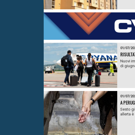
01/07/20
RISULTA
Nuovi im
di giugno
01/07/20
A PERUG
Sesto gi
allerta è