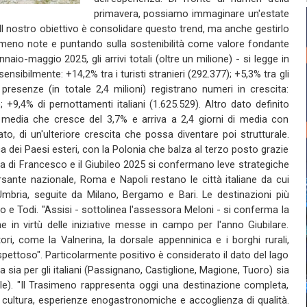
primavera, possiamo immaginare un'estate
 Il nostro obiettivo è consolidare questo trend, ma anche gestirlo
meno note e puntando sulla sostenibilità come valore fondante
nnaio-maggio 2025, gli arrivi totali (oltre un milione) - si legge in
nsibilmente: +14,2% tra i turisti stranieri (292.377); +5,3% tra gli
presenze (in totale 2,4 milioni) registrano numeri in crescita:
 +9,4% di pernottamenti italiani (1.625.529). Altro dato definito
 media che cresce del 3,7% e arriva a 2,4 giorni di media con
ato, di un'ulteriore crescita che possa diventare poi strutturale.
a dei Paesi esteri, con la Polonia che balza al terzo posto grazie
ia di Francesco e il Giubileo 2025 si confermano leve strategiche
ersante nazionale, Roma e Napoli restano le città italiane da cui
'Umbria, seguite da Milano, Bergamo e Bari. Le destinazioni più
to e Todi. "Assisi - sottolinea l'assessora Meloni - si conferma la
 in virtù delle iniziative messe in campo per l'anno Giubilare.
ori, come la Valnerina, la dorsale appenninica e i borghi rurali,
pettoso". Particolarmente positivo è considerato il dato del lago
sia per gli italiani (Passignano, Castiglione, Magione, Tuoro) sia
ale). "Il Trasimeno rappresenta oggi una destinazione completa,
ta, cultura, esperienze enogastronomiche e accoglienza di qualità.