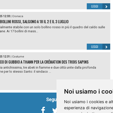
LEGGI
25 12:33
|
Cronaca
BOLLINI ROSSI, SALGONO A 18 IL 2 E IL 3 LUGLIO
almente stabile con un solo bollino rosso in più il quadro del caldo sulle
liane. Ai 17 bollini di mass...
LEGGI
25 12:31
|
Costume
ACO DI GUBBIO A THANN PER LA CRÉMATION DES TROIS SAPINS
ia antichissima, tre abeti in fiamme e due città unite dalla profonda
e per lo stesso Santo: il sindaco ...
LEGGI
Noi usiamo i coo
Seguici su
Noi usiamo i cookies e al
esperienza di navigazione