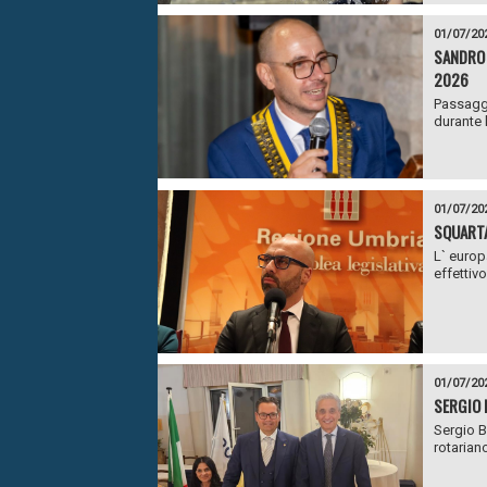
01/07/20
SANDRO 
2026
Passaggi
durante 
01/07/20
SQUARTA
L` europ
effettiv
01/07/20
SERGIO 
Sergio B
rotarian