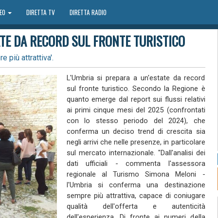
DEO
DIRETTA TV
DIRETTA RADIO
ATE DA RECORD SUL FRONTE TURISTICO
più attrattiva'.
L'Umbria si prepara a un'estate da record
sul fronte turistico. Secondo la Regione è
quanto emerge dal report sui flussi relativi
ai primi cinque mesi del 2025 (confrontati
con lo stesso periodo del 2024), che
conferma un deciso trend di crescita sia
negli arrivi che nelle presenze, in particolare
sul mercato internazionale. "Dall'analisi dei
dati ufficiali - commenta l'assessora
regionale al Turismo Simona Meloni -
l'Umbria si conferma una destinazione
sempre più attrattiva, capace di coniugare
qualità dell'offerta e autenticità
dell'esperienza. Di fronte ai numeri della