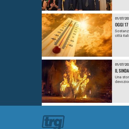
01/07/20
OGGI 17 
Sostanzi
città ita
01/07/20
IL SIND
Una stor
devozion