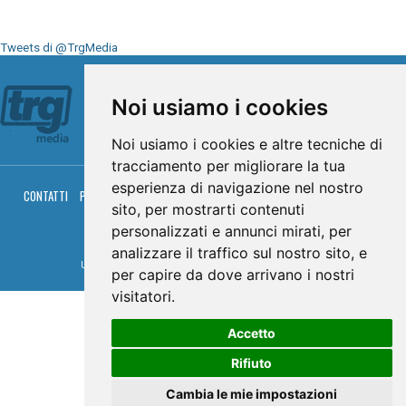
Tweets di @TrgMedia
Seguici su
Noi usiamo i cookies
Noi usiamo i cookies e altre tecniche di
tracciamento per migliorare la tua
esperienza di navigazione nel nostro
CONTATTI
PRIVACY
COOKIES
PALINSESTO
DIRETTA TV
DIRETTA RADIO
sito, per mostrarti contenuti
RGM HITRADIO
personalizzati e annunci mirati, per
© TRG Media 2005-2026
analizzare il traffico sul nostro sito, e
Umbria Televisioni s.r.l. - P.I.00496230541 -
www.trgmedia.it
- Powered by
FFZ
per capire da dove arrivano i nostri
visitatori.
Accetto
Rifiuto
Cambia le mie impostazioni