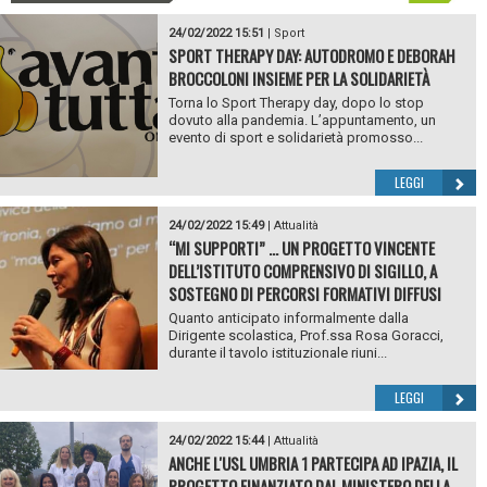
24/02/2022 15:51
|
Sport
SPORT THERAPY DAY: AUTODROMO E DEBORAH
BROCCOLONI INSIEME PER LA SOLIDARIETÀ
Torna lo Sport Therapy day, dopo lo stop
dovuto alla pandemia. L’appuntamento, un
evento di sport e solidarietà promosso...
LEGGI
24/02/2022 15:49
|
Attualità
“MI SUPPORTI” … UN PROGETTO VINCENTE
DELL’ISTITUTO COMPRENSIVO DI SIGILLO, A
SOSTEGNO DI PERCORSI FORMATIVI DIFFUSI
Quanto anticipato informalmente dalla
Dirigente scolastica, Prof.ssa Rosa Goracci,
durante il tavolo istituzionale riuni...
LEGGI
24/02/2022 15:44
|
Attualità
ANCHE L'USL UMBRIA 1 PARTECIPA AD IPAZIA, IL
PROGETTO FINANZIATO DAL MINISTERO DELLA