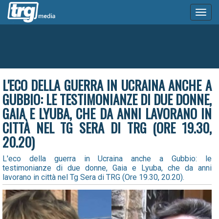
Toggl
naviga
L'ECO DELLA GUERRA IN UCRAINA ANCHE A
GUBBIO: LE TESTIMONIANZE DI DUE DONNE,
GAIA E LYUBA, CHE DA ANNI LAVORANO IN
CITTÀ NEL TG SERA DI TRG (ORE 19.30,
20.20)
L'eco della guerra in Ucraina anche a Gubbio: le
testimonianze di due donne, Gaia e Lyuba, che da anni
lavorano in città nel Tg Sera di TRG (Ore 19.30, 20.20).