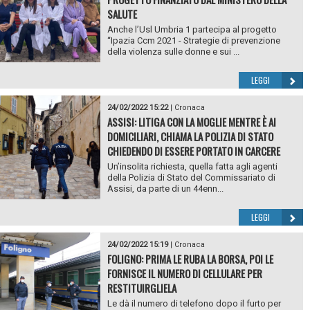
SALUTE
Anche l’Usl Umbria 1 partecipa al progetto
“Ipazia Ccm 2021 - Strategie di prevenzione
della violenza sulle donne e sui ...
LEGGI
24/02/2022 15:22
|
Cronaca
ASSISI: LITIGA CON LA MOGLIE MENTRE È AI
DOMICILIARI, CHIAMA LA POLIZIA DI STATO
CHIEDENDO DI ESSERE PORTATO IN CARCERE
Un’insolita richiesta, quella fatta agli agenti
della Polizia di Stato del Commissariato di
Assisi, da parte di un 44enn...
LEGGI
24/02/2022 15:19
|
Cronaca
FOLIGNO: PRIMA LE RUBA LA BORSA, POI LE
FORNISCE IL NUMERO DI CELLULARE PER
RESTITUIRGLIELA
Le dà il numero di telefono dopo il furto per