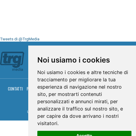
Tweets di @TrgMedia
Seguici su
Noi usiamo i cookies
Noi usiamo i cookies e altre tecniche di
tracciamento per migliorare la tua
esperienza di navigazione nel nostro
CONTATTI
PRIVACY
COOKIES
PALINSESTO
DIRETTA TV
DIRETTA RADIO
RGM HITRADIO
sito, per mostrarti contenuti
personalizzati e annunci mirati, per
© TRG Media 2005-2026
analizzare il traffico sul nostro sito, e
Umbria Televisioni s.r.l. - P.I.00496230541 -
www.trgmedia.it
- Powered by
FFZ
per capire da dove arrivano i nostri
visitatori.
Accetto