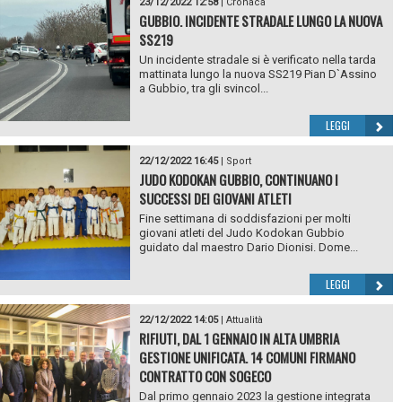
23/12/2022 12:58
|
Cronaca
GUBBIO. INCIDENTE STRADALE LUNGO LA NUOVA
SS219
Un incidente stradale si è verificato nella tarda
mattinata lungo la nuova SS219 Pian D`Assino
a Gubbio, tra gli svincol...
LEGGI
22/12/2022 16:45
|
Sport
JUDO KODOKAN GUBBIO, CONTINUANO I
SUCCESSI DEI GIOVANI ATLETI
Fine settimana di soddisfazioni per molti
giovani atleti del Judo Kodokan Gubbio
guidato dal maestro Dario Dionisi. Dome...
LEGGI
22/12/2022 14:05
|
Attualità
RIFIUTI, DAL 1 GENNAIO IN ALTA UMBRIA
GESTIONE UNIFICATA. 14 COMUNI FIRMANO
CONTRATTO CON SOGECO
Dal primo gennaio 2023 la gestione integrata