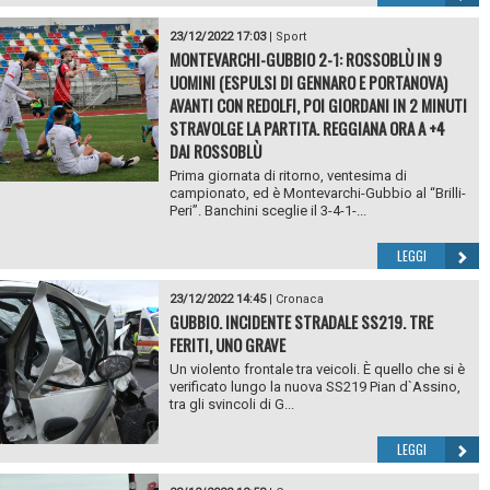
23/12/2022 17:03
|
Sport
MONTEVARCHI-GUBBIO 2-1: ROSSOBLÙ IN 9
UOMINI (ESPULSI DI GENNARO E PORTANOVA)
AVANTI CON REDOLFI, POI GIORDANI IN 2 MINUTI
STRAVOLGE LA PARTITA. REGGIANA ORA A +4
DAI ROSSOBLÙ
Prima giornata di ritorno, ventesima di
campionato, ed è Montevarchi-Gubbio al “Brilli-
Peri”. Banchini sceglie il 3-4-1-...
LEGGI
23/12/2022 14:45
|
Cronaca
GUBBIO. INCIDENTE STRADALE SS219. TRE
FERITI, UNO GRAVE
Un violento frontale tra veicoli. È quello che si è
verificato lungo la nuova SS219 Pian d`Assino,
tra gli svincoli di G...
LEGGI