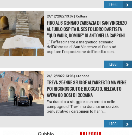
LEGGI
24/12/2022 13:07
|
Cultura
FINO AL 6 GENNAIO L'ABBAZIA DI SAN VINCENZO
AL FURLO OSPITA IL SESTO LIBRO D'ARTISTA
“QUO VADIS, DOMINE” DI ANTONELLA CAPPONI
E` l`affascinante e magnetico scenario
dell’Abbazia di San Vincenzo al Furlo ad
ospitare l`esposizione dell`inedito sest...
LEGGI
24/12/2022 13:06
|
Cronaca
TREVI: 25ENNE SFUGGE ALL'ARRESTO MA VIENE
POI RICONOSCIUTO E BLOCCATO. NELL'AUTO
AVEVA 80 DOSI DI COCAINA
Era riuscito a sfuggire a un arresto nelle
campagne di Trevi, ma durante un servizio
perlustrativo i carabinieri lo hann...
LEGGI