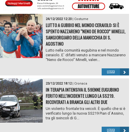
24/12/2022 12:20
|
Costume
LUTTO A GUBBIO NEL MONDO CERAIOLO: SI È
SPENTO NAZZARENO “NENO DE ROCCO” MINELLI,
SANGIORGIARO DELLA MANICCHIA DI S.
AGOSTINO
Lutto nella comunità eugubina e nel mondo
ceraiolo. E` difatti venuto a mancare Nazzareno
“Neno de Rocco” Minelli, valen...
LEGGI
23/12/2022 18:12
|
Cronaca
IN TERAPIA INTENSIVA IL 59ENNE EUGUBINO
FERITO NELL'INCIDENTE LUNGO LA SS219.
RICOVERATI A BRANCA GLI ALTRI DUE
Un violento frontale tra veicoli. È quello che si è
verificato lungo la nuova SS219 Pian d`Assino,
tra gli svincoli di G...
LEGGI