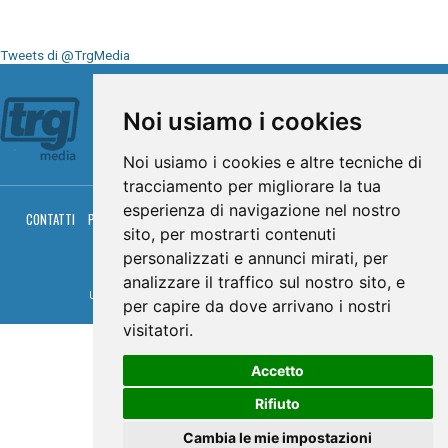
Tweets di @TrgMedia
Seguici su
Noi usiamo i cookies
Noi usiamo i cookies e altre tecniche di
tracciamento per migliorare la tua
esperienza di navigazione nel nostro
CONTATTI
PRIVACY
COOKIES
PALINSESTO
DIRETTA TV
DIRETTA RADIO
sito, per mostrarti contenuti
RGM HITRADIO
personalizzati e annunci mirati, per
© TRG Media 2005-2026
analizzare il traffico sul nostro sito, e
Umbria Televisioni s.r.l. - P.I.00496230541 -
www.trgmedia.it
- Powered by
FFZ
per capire da dove arrivano i nostri
visitatori.
Accetto
Rifiuto
Cambia le mie impostazioni