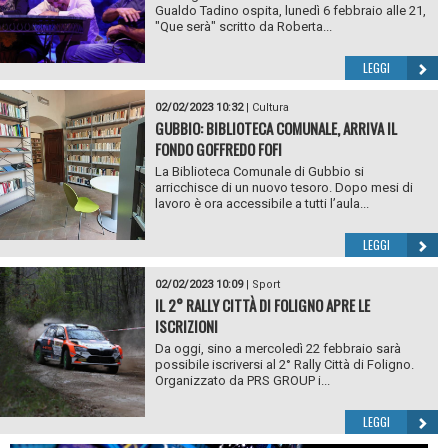
Gualdo Tadino ospita, lunedì 6 febbraio alle 21,
"Que serà" scritto da Roberta...
LEGGI
02/02/2023 10:32
|
Cultura
GUBBIO: BIBLIOTECA COMUNALE, ARRIVA IL
FONDO GOFFREDO FOFI
La Biblioteca Comunale di Gubbio si
arricchisce di un nuovo tesoro. Dopo mesi di
lavoro è ora accessibile a tutti l’aula...
LEGGI
02/02/2023 10:09
|
Sport
IL 2° RALLY CITTÀ DI FOLIGNO APRE LE
ISCRIZIONI
Da oggi, sino a mercoledì 22 febbraio sarà
possibile iscriversi al 2° Rally Città di Foligno.
Organizzato da PRS GROUP i...
LEGGI