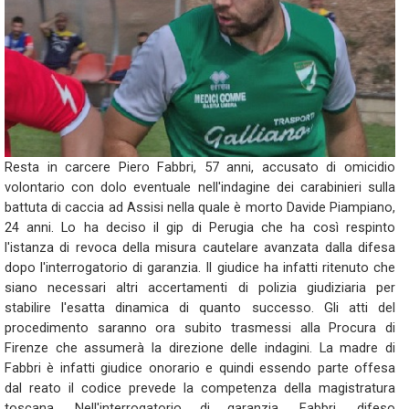
Resta in carcere Piero Fabbri, 57 anni, accusato di omicidio
volontario con dolo eventuale nell'indagine dei carabinieri sulla
battuta di caccia ad Assisi nella quale è morto Davide Piampiano,
24 anni. Lo ha deciso il gip di Perugia che ha così respinto
l'istanza di revoca della misura cautelare avanzata dalla difesa
dopo l'interrogatorio di garanzia. Il giudice ha infatti ritenuto che
siano necessari altri accertamenti di polizia giudiziaria per
stabilire l'esatta dinamica di quanto successo. Gli atti del
procedimento saranno ora subito trasmessi alla Procura di
Firenze che assumerà la direzione delle indagini. La madre di
Fabbri è infatti giudice onorario e quindi essendo parte offesa
dal reato il codice prevede la competenza della magistratura
toscana. Nell'interrogatorio di garanzia, Fabbri, difeso