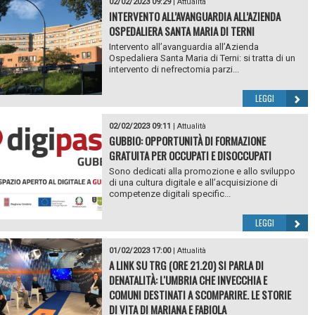
02/02/2023 09:29
|
Attualità
INTERVENTO ALL’AVANGUARDIA ALL’AZIENDA
OSPEDALIERA SANTA MARIA DI TERNI
Intervento all’avanguardia all’Azienda
Ospedaliera Santa Maria di Terni: si tratta di un
intervento di nefrectomia parzi...
LEGGI
02/02/2023 09:11
|
Attualità
GUBBIO: OPPORTUNITÀ DI FORMAZIONE
GRATUITA PER OCCUPATI E DISOCCUPATI
Sono dedicati alla promozione e allo sviluppo
di una cultura digitale e all’acquisizione di
competenze digitali specific...
LEGGI
01/02/2023 17:00
|
Attualità
A LINK SU TRG (ORE 21.20) SI PARLA DI
DENATALITÀ: L'UMBRIA CHE INVECCHIA E
COMUNI DESTINATI A SCOMPARIRE. LE STORIE
DI VITA DI MARIANA E FABIOLA