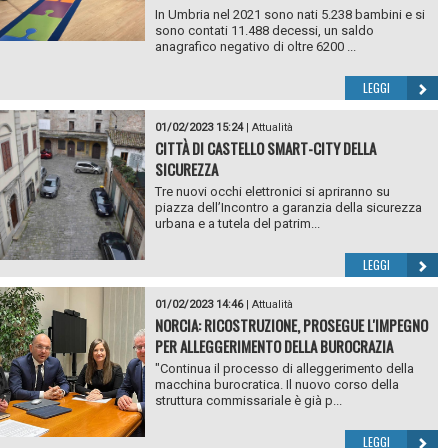
In Umbria nel 2021 sono nati 5.238 bambini e si
sono contati 11.488 decessi, un saldo
anagrafico negativo di oltre 6200 ...
LEGGI
01/02/2023 15:24
|
Attualità
CITTÀ DI CASTELLO SMART-CITY DELLA
SICUREZZA
Tre nuovi occhi elettronici si apriranno su
piazza dell’Incontro a garanzia della sicurezza
urbana e a tutela del patrim...
LEGGI
01/02/2023 14:46
|
Attualità
NORCIA: RICOSTRUZIONE, PROSEGUE L'IMPEGNO
PER ALLEGGERIMENTO DELLA BUROCRAZIA
"Continua il processo di alleggerimento della
macchina burocratica. Il nuovo corso della
struttura commissariale è già p...
LEGGI