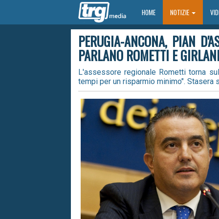
HOME
HOME
NOTIZIE
VI
PERUGIA-ANCONA, PIAN D'A
PARLANO ROMETTI E GIRLAND
L'assessore regionale Rometti torna sull
tempi per un risparmio minimo". Stasera sa