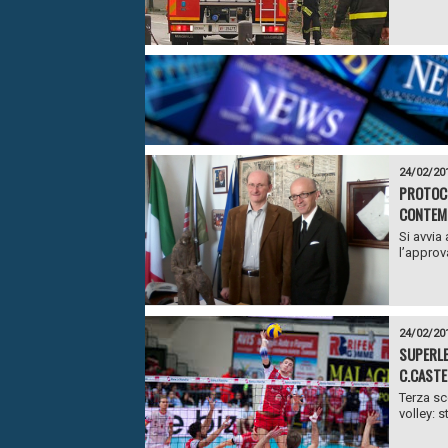
24/02/20
PROTOCO
CONTEMP
Si avvia
l’approva
24/02/20
SUPERLE
C.CASTE
Terza sc
volley: s