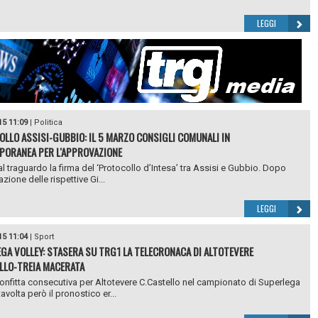
LEGGI
15 11:09
|
Politica
LLO ASSISI-GUBBIO: IL 5 MARZO CONSIGLI COMUNALI IN
ORANEA PER L'APPROVAZIONE
 al traguardo la firma del ‘Protocollo d’Intesa’ tra Assisi e Gubbio. Dopo
zione delle rispettive Gi...
LEGGI
15 11:04
|
Sport
GA VOLLEY: STASERA SU TRG1 LA TELECRONACA DI ALTOTEVERE
LLO-TREIA MACERATA
onfitta consecutiva per Altotevere C.Castello nel campionato di Superlega
tavolta però il pronostico er...