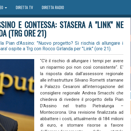
DEO
DIRETTA TV
DIRETTA RADIO
SSINO E CONTESSA: STASERA A "LINK" NE
A (TRG ORE 21)
a Pian d'Assino: "Nuovo progetto? Si rischia di allungare i
ra' ospite a Trg con Rocco Girlanda per "Link" (ore 21).
"C'è il rischio di allungare i tempi per avere
un risparmio poi non così consistente". E'
la risposta data dall'assessore regionale
alle infrastrutture Silvano Rometti stamane
a Palazzo Cesaroni all'interrogazione del
consigliere regionale Andrea Smacchi che
chiedeva di rivedere il progetto della Pian
D'Assino nel tratto Pietralunga –
Montecorona. Una revisione finalizzata ad
abbattere i costi, attualmente di 184 milioni
di euro, e stornare risorse a favore