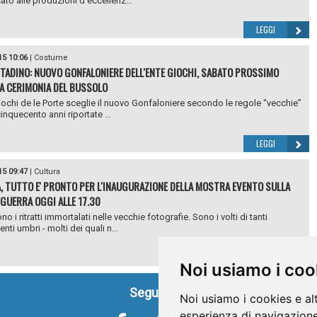
ato alle produzioni d’eccellenz...
LEGGI
15 10:06
|
Costume
TADINO: NUOVO GONFALONIERE DELL'ENTE GIOCHI, SABATO PROSSIMO
A CERIMONIA DEL BUSSOLO
iochi de le Porte sceglie il nuovo Gonfaloniere secondo le regole “vecchie”
cinquecento anni riportate ...
LEGGI
15 09:47
|
Cultura
, TUTTO E' PRONTO PER L'INAUGURAZIONE DELLA MOSTRA EVENTO SULLA
GUERRA OGGI ALLE 17.30
o i ritratti immortalati nelle vecchie fotografie. Sono i volti di tanti
ti umbri - molti dei quali n...
LEGGI
Noi usiamo i coo
Seguici su
Noi usiamo i cookies e al
esperienza di navigazione