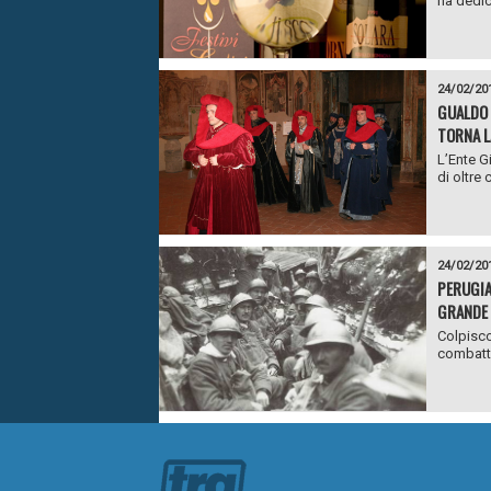
ha dedic
24/02/20
GUALDO 
TORNA L
L’Ente G
di oltre 
24/02/20
PERUGIA
GRANDE 
Colpiscon
combatten