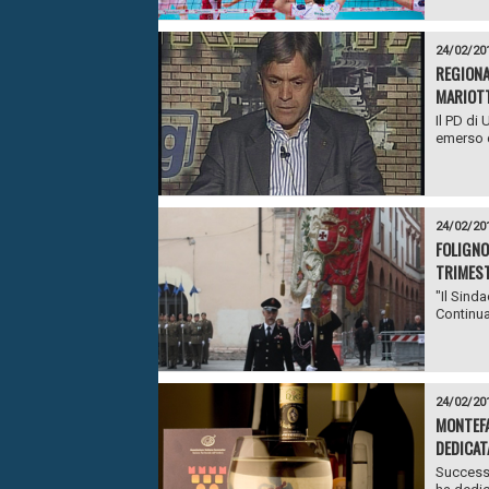
24/02/20
REGIONA
MARIOT
Il PD di
emerso 
24/02/20
FOLIGNO
TRIMES
"Il Sind
Continua 
24/02/20
MONTEFA
DEDICAT
Successo