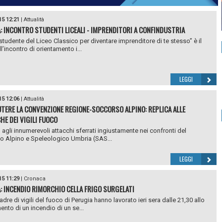
15 12:21
|
Attualità
: INCONTRO STUDENTI LICEALI - IMPRENDITORI A CONFINDUSTRIA
studente del Liceo Classico per diventare imprenditore di te stesso” è il
ll’incontro di orientamento i...
LEGGI
15 12:06
|
Attualità
UTERE LA CONVENZIONE REGIONE-SOCCORSO ALPINO: REPLICA ALLE
HE DEI VIGILI FUOCO
o agli innumerevoli attacchi sferrati ingiustamente nei confronti del
 Alpino e Speleologico Umbria (SAS...
LEGGI
15 11:29
|
Cronaca
: INCENDIO RIMORCHIO CELLA FRIGO SURGELATI
dre di vigili del fuoco di Perugia hanno lavorato ieri sera dalle 21,30 allo
nto di un incendio di un se...