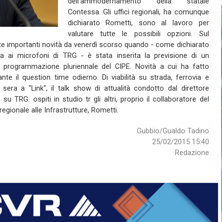
dell'ammodernamento della statale
Contessa. Gli uffici regionali, ha comunque
dichiarato Rometti, sono al lavoro per
valutare tutte le possibili opzioni. Sul
te importanti novità da venerdì scorso quando - come dichiarato
a ai microfoni di TRG - è stata inserita la previsione di un
a programmazione pluriennale del CIPE. Novità a cui ha fatto
e il question time odierno. Di viabilità su strada, ferrovia e
era a "Link", il talk show di attualità condotto dal direttore
u TRG: ospiti in studio tr gli altri, proprio il collaboratore del
egionale alle Infrastrutture, Rometti.
Gubbio/Gualdo Tadino
25/02/2015 15:40
Redazione