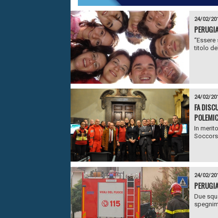
24/02/20
PERUGIA
“Essere 
titolo de
24/02/20
FA DISC
POLEMIC
In merit
Soccorso
24/02/20
PERUGIA
Due squa
spegnime