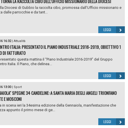
 TORNA LA RACCOLTA CIBO DELL'UFFICIO MISSIONARIO DELLA DIOCESI
lla Diocesi di Gubbio la raccolta cibo, promossa dall’Ufficio missionario e
a dalle parrocchie e da tant...
LEGGI
16 16:32
|
Attualità
NTRO ITALIA: PRESENTATO IL PIANO INDUSTRIALE 2016-2019, OBIETTIVO 1
O DI FATTURATO
presentato questa mattina il “Piano Industriale 2016-2019” del Gruppo
ro Italia. Il Piano, che delinea...
LEGGI
16 13:00
|
Sport
NAIOLA" SPEGNE 34 CANDELINE: A SANTA MARIA DEGLI ANGELI TRIONFANO
E E MOSCONI
a in scena ieri la 34esima edizione della Gennaiola, manifestazione che
izza appunto il primo mese di ge...
LEGGI