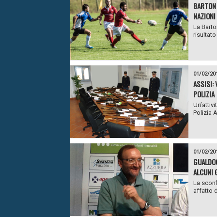
BARTON 
NAZIONI
La Barto
risultato
01/02/20
ASSISI:
POLIZIA
Un’attiv
Polizia 
01/02/20
GUALDOC
ALCUNI G
La sconf
affatto d