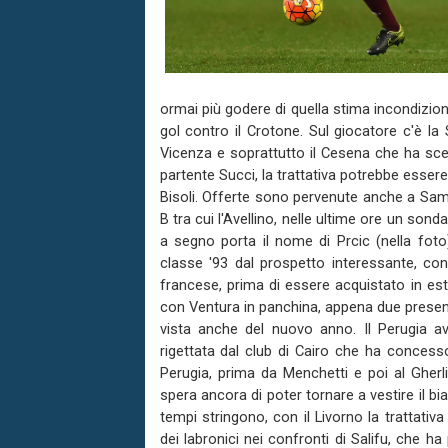
ormai più godere di quella stima incondizion
gol contro il Crotone. Sul giocatore c'è la
Vicenza e soprattutto il Cesena che ha scelto
partente Succi, la trattativa potrebbe esser
Bisoli. Offerte sono pervenute anche a Samu
B tra cui l'Avellino, nelle ultime ore un son
a segno porta il nome di Prcic (nella fot
classe '93 dal prospetto interessante, 
francese, prima di essere acquistato in est
con Ventura in panchina, appena due presenze 
vista anche del nuovo anno. Il Perugia avev
rigettata dal club di Cairo che ha concesso
Perugia, prima da Menchetti e poi al Gherli
spera ancora di poter tornare a vestire il 
tempi stringono, con il Livorno la trattati
dei labronici nei confronti di Salifu, che