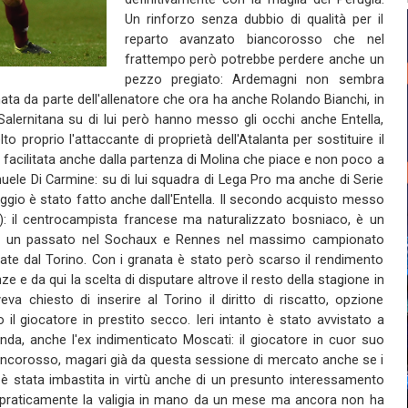
Un rinforzo senza dubbio di qualità per il
reparto avanzato biancorosso che nel
frattempo però potrebbe perdere anche un
pezzo pregiato: Ardemagni non sembra
ata da parte dell'allenatore che ora ha anche Rolando Bianchi, in
 Salernitana su di lui però hanno messo gli occhi anche Entella,
 proprio l'attaccante di proprietà dell'Atalanta per sostituire il
e facilitata anche dalla partenza di Molina che piace e non poco a
ele Di Carmine: su di lui squadra di Lega Pro ma anche di Serie
daggio è stato fatto anche dall'Entella. Il secondo acquisto messo
o): il centrocampista francese ma naturalizzato bosniaco, è un
con un passato nel Sochaux e Rennes nel massimo campionato
ate dal Torino. Con i granata è stato però scarso il rendimento
e da qui la scelta di disputare altrove il resto della stagione in
a chiesto di inserire al Torino il diritto di riscatto, opzione
 il giocatore in prestito secco. Ieri intanto è stato avvistato a
nda, anche l'ex indimenticato Moscati: il giocatore in cuor suo
biancorosso, magari già da questa sessione di mercato anche se i
va è stata imbastita in virtù anche di un presunto interessamento
 ha praticamente la valigia in mano da un mese ma ancora non ha