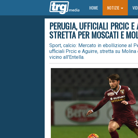
HOME
HOME
NOTIZIE
VI
PERUGIA, UFFICIALI PRCIC E
STRETTA PER MOSCATI E MO
Sport, calcio: Mercato in ebollizione al P
ufficiali Prcic e Aguirre, stretta su Molin
vicino all'Entella.