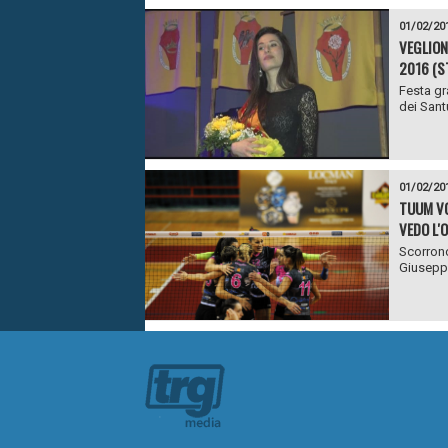
01/02/20
VEGLION
2016 (S
Festa gr
dei Sant
01/02/20
TUUM VO
VEDO L'
Scorrono
Giuseppe 