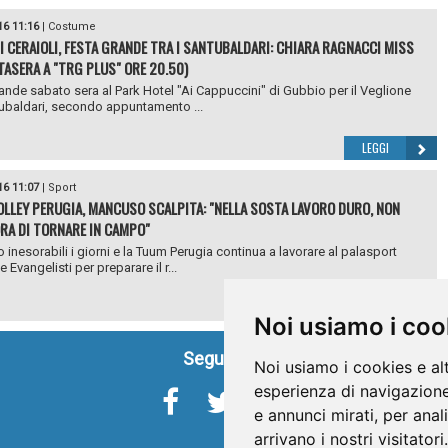
16 11:16
|
Costume
I CERAIOLI, FESTA GRANDE TRA I SANTUBALDARI: CHIARA RAGNACCI MISS
TASERA A "TRG PLUS" ORE 20.50)
ande sabato sera al Park Hotel "Ai Cappuccini" di Gubbio per il Veglione
ubaldari, secondo appuntamento ...
LEGGI
16 11:07
|
Sport
LLEY PERUGIA, MANCUSO SCALPITA: "NELLA SOSTA LAVORO DURO, NON
ORA DI TORNARE IN CAMPO"
 inesorabili i giorni e la Tuum Perugia continua a lavorare al palasport
Evangelisti per preparare il r...
LEGGI
Noi usiamo i coo
Seguici su
Noi usiamo i cookies e al
esperienza di navigazione
e annunci mirati, per anal
arrivano i nostri visitatori.