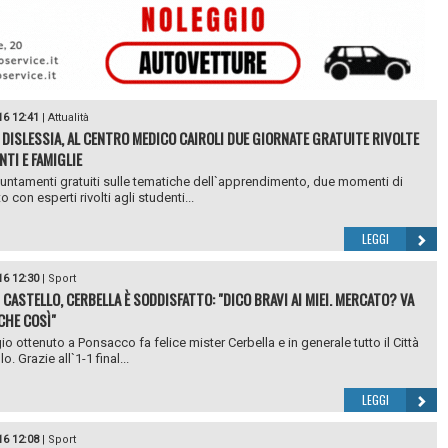
16 12:41
|
Attualità
 DISLESSIA, AL CENTRO MEDICO CAIROLI DUE GIORNATE GRATUITE RIVOLTE
NTI E FAMIGLIE
ntamenti gratuiti sulle tematiche dell`apprendimento, due momenti di
 con esperti rivolti agli studenti...
LEGGI
16 12:30
|
Sport
I CASTELLO, CERBELLA È SODDISFATTO: "DICO BRAVI AI MIEI. MERCATO? VA
CHE COSÌ"
io ottenuto a Ponsacco fa felice mister Cerbella e in generale tutto il Città
lo. Grazie all`1-1 final...
LEGGI
16 12:08
|
Sport