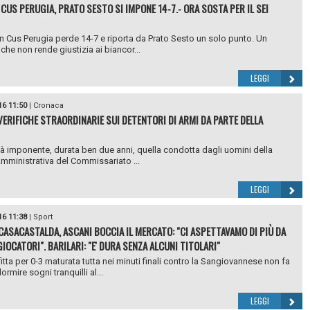
CUS PERUGIA, PRATO SESTO SI IMPONE 14-7.- ORA SOSTA PER IL SEI
n Cus Perugia perde 14-7 e riporta da Prato Sesto un solo punto. Un
 che non rende giustizia ai biancor...
LEGGI
16 11:50
|
Cronaca
 VERIFICHE STRAORDINARIE SUI DETENTORI DI ARMI DA PARTE DELLA
ità imponente, durata ben due anni, quella condotta dagli uomini della
Amministrativa del Commissariato ...
LEGGI
16 11:38
|
Sport
ASACASTALDA, ASCANI BOCCIA IL MERCATO: "CI ASPETTAVAMO DI PIÙ DA
IOCATORI". BARILARI: "E' DURA SENZA ALCUNI TITOLARI"
itta per 0-3 maturata tutta nei minuti finali contro la Sangiovannese non fa
ormire sogni tranquilli al...
LEGGI