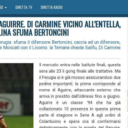
DEO
DIRETTA TV
DIRETTA RADIO
 AGUIRRE. DI CARMINE VICINO ALL'ENTELLA,
LINA SFUMA BERTONCINI
erugia: sfuma il difensore Bertoncini, caccia ad un difensore,
a e Moscati con il Livorno. la Ternana chiede Salifu, Di Carmine
Il mercato entra nelle battute finali, questa
sera alle 23 il gong finale alle trattative. Ma
il Perugia si è già mosso assicurandosi due
pedine importanti: la prima corrisponde al
nome di Aguirre, attaccante esterno che
arriva in prestito dall'Udinese fino a giugno.
Aguirre è un classe '94 che ha già
collazionato 10 presenza in questa prima
parte di stagione in Serie A agli ordini di
Colantuono e spera ora di confermarsi
definitivamente con la maglia del Perugia.