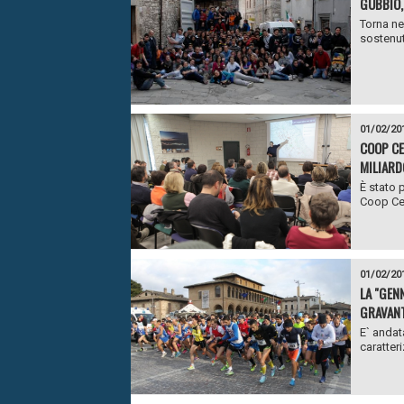
GUBBIO,
Torna ne
sostenut
01/02/20
COOP CE
MILIARD
È stato 
Coop Cent
01/02/20
LA "GEN
GRAVANT
E` andat
caratter