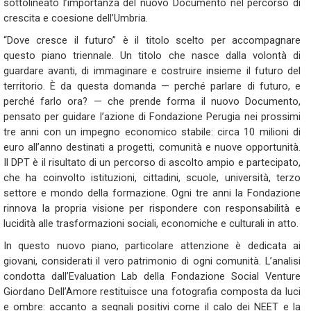
sottolineato l’importanza del nuovo Documento nel percorso di
crescita e coesione dell’Umbria.
“Dove cresce il futuro” è il titolo scelto per accompagnare
questo piano triennale. Un titolo che nasce dalla volontà di
guardare avanti, di immaginare e costruire insieme il futuro del
territorio. È da questa domanda — perché parlare di futuro, e
perché farlo ora? — che prende forma il nuovo Documento,
pensato per guidare l’azione di Fondazione Perugia nei prossimi
tre anni con un impegno economico stabile: circa 10 milioni di
euro all’anno destinati a progetti, comunità e nuove opportunità.
Il DPT è il risultato di un percorso di ascolto ampio e partecipato,
che ha coinvolto istituzioni, cittadini, scuole, università, terzo
settore e mondo della formazione. Ogni tre anni la Fondazione
rinnova la propria visione per rispondere con responsabilità e
lucidità alle trasformazioni sociali, economiche e culturali in atto.
In questo nuovo piano, particolare attenzione è dedicata ai
giovani, considerati il vero patrimonio di ogni comunità. L’analisi
condotta dall’Evaluation Lab della Fondazione Social Venture
Giordano Dell’Amore restituisce una fotografia composta da luci
e ombre: accanto a segnali positivi come il calo dei NEET e la