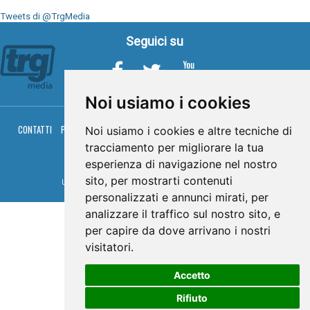
Tweets di @TrgMedia
Seguici su
Noi usiamo i cookies
CONTATTI
PRIVACY
COOKIES
PALINSESTO
DIRETTA TV
DIRETTA RADIO
Noi usiamo i cookies e altre tecniche di
RGM HITRADIO
tracciamento per migliorare la tua
© TRG Media 2005-2026
esperienza di navigazione nel nostro
sito, per mostrarti contenuti
Umbria Televisioni s.r.l. - P.I.00496230541 -
www.trgmedia.it
- Powered by
FFZ
personalizzati e annunci mirati, per
analizzare il traffico sul nostro sito, e
per capire da dove arrivano i nostri
visitatori.
Accetto
Rifiuto