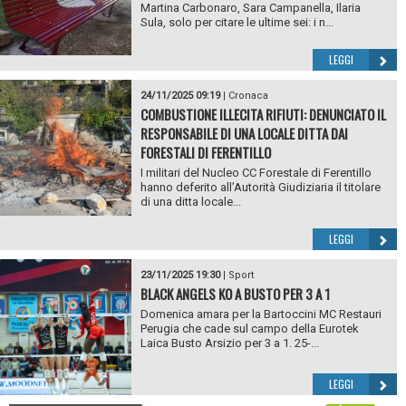
Martina Carbonaro, Sara Campanella, Ilaria
Sula, solo per citare le ultime sei: i n...
LEGGI
24/11/2025 09:19
|
Cronaca
COMBUSTIONE ILLECITA RIFIUTI: DENUNCIATO IL
RESPONSABILE DI UNA LOCALE DITTA DAI
FORESTALI DI FERENTILLO
I militari del Nucleo CC Forestale di Ferentillo
hanno deferito all’Autorità Giudiziaria il titolare
di una ditta locale...
LEGGI
23/11/2025 19:30
|
Sport
BLACK ANGELS KO A BUSTO PER 3 A 1
Domenica amara per la Bartoccini MC Restauri
Perugia che cade sul campo della Eurotek
Laica Busto Arsizio per 3 a 1. 25-...
LEGGI