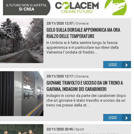
23/11/2025 12:37
|
Cronaca
GELO SULLA DORSALE APPENNINICA MA ORA
RIALZO DELLE TEMPERATURE
In Umbria si è fatta sentire lungo la fascia
appenninica e in particolare sui rilievi della
Valnerina l`ondata di freddo...
LEGGI
23/11/2025 12:17
|
Cronaca
GIOVANE TRAVOLTO E UCCISO DA UN TRENO A
GAIFANA, INDAGINI DEI CARABINIERI
Indagini in corso da parte dei carabinieri dopo
che un giovane è stato travolto e ucciso da un
treno nei pressi della st...
LEGGI
22/11/2025 20:45
|
Sport