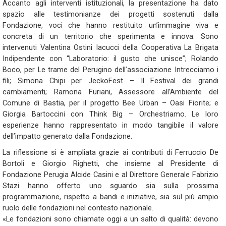
Accanto agli interventi istituzionali, la presentazione ha dato
spazio alle testimonianze dei progetti sostenuti dalla
Fondazione, voci che hanno restituito un’immagine viva e
concreta di un territorio che sperimenta e innova. Sono
intervenuti Valentina Ostini Iacucci della Cooperativa La Brigata
Indipendente con “Laboratorio: il gusto che unisce”; Rolando
Boco, per Le trame del Perugino dell’associazione Intrecciamo i
fili; Simona Chipi per JeckoFest – Il Festival dei grandi
cambiamenti; Ramona Furiani, Assessore all’Ambiente del
Comune di Bastia, per il progetto Bee Urban – Oasi Fiorite; e
Giorgia Bartoccini con Think Big – Orchestriamo. Le loro
esperienze hanno rappresentato in modo tangibile il valore
dell’impatto generato dalla Fondazione.
La riflessione si è ampliata grazie ai contributi di Ferruccio De
Bortoli e Giorgio Righetti, che insieme al Presidente di
Fondazione Perugia Alcide Casini e al Direttore Generale Fabrizio
Stazi hanno offerto uno sguardo sia sulla prossima
programmazione, rispetto a bandi e iniziative, sia sul più ampio
ruolo delle fondazioni nel contesto nazionale.
«Le fondazioni sono chiamate oggi a un salto di qualità: devono