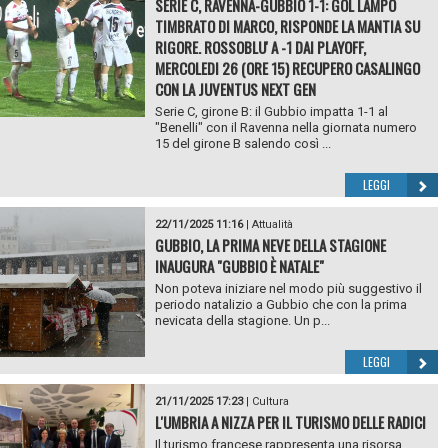
SERIE C, RAVENNA-GUBBIO 1-1: GOL LAMPO
TIMBRATO DI MARCO, RISPONDE LA MANTIA SU
RIGORE. ROSSOBLU' A -1 DAI PLAYOFF,
MERCOLEDI 26 (ORE 15) RECUPERO CASALINGO
CON LA JUVENTUS NEXT GEN
Serie C, girone B: il Gubbio impatta 1-1 al
"Benelli" con il Ravenna nella giornata numero
15 del girone B salendo così ...
LEGGI
22/11/2025 11:16
|
Attualità
GUBBIO, LA PRIMA NEVE DELLA STAGIONE
INAUGURA "GUBBIO È NATALE"
Non poteva iniziare nel modo più suggestivo il
periodo natalizio a Gubbio che con la prima
nevicata della stagione. Un p...
LEGGI
21/11/2025 17:23
|
Cultura
L'UMBRIA A NIZZA PER IL TURISMO DELLE RADICI
Il turismo francese rappresenta una risorsa