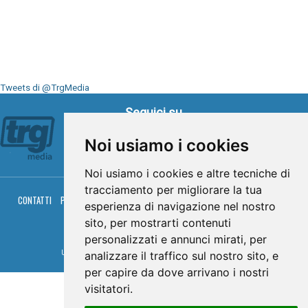
Tweets di @TrgMedia
Seguici su
Noi usiamo i cookies
Noi usiamo i cookies e altre tecniche di
tracciamento per migliorare la tua
CONTATTI
PRIVACY
COOKIES
PALINSESTO
DIRETTA TV
DIRETTA RADIO
esperienza di navigazione nel nostro
RGM HITRADIO
sito, per mostrarti contenuti
© TRG Media 2005-2026
personalizzati e annunci mirati, per
analizzare il traffico sul nostro sito, e
Umbria Televisioni s.r.l. - P.I.00496230541 -
www.trgmedia.it
- Powered by
FFZ
per capire da dove arrivano i nostri
visitatori.