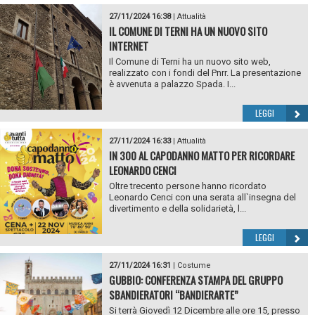
27/11/2024 16:38
|
Attualità
IL COMUNE DI TERNI HA UN NUOVO SITO
INTERNET
Il Comune di Terni ha un nuovo sito web,
realizzato con i fondi del Pnrr. La presentazione
è avvenuta a palazzo Spada. I...
LEGGI
27/11/2024 16:33
|
Attualità
IN 300 AL CAPODANNO MATTO PER RICORDARE
LEONARDO CENCI
Oltre trecento persone hanno ricordato
Leonardo Cenci con una serata all`insegna del
divertimento e della solidarietà, l...
LEGGI
27/11/2024 16:31
|
Costume
GUBBIO: CONFERENZA STAMPA DEL GRUPPO
SBANDIERATORI “BANDIERARTE”
Si terrà Giovedì 12 Dicembre alle ore 15, presso