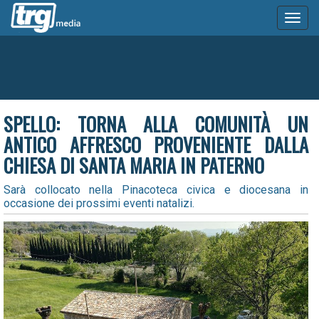
Toggl
naviga
SPELLO: TORNA ALLA COMUNITÀ UN
ANTICO AFFRESCO PROVENIENTE DALLA
CHIESA DI SANTA MARIA IN PATERNO
Sarà collocato nella Pinacoteca civica e diocesana in
occasione dei prossimi eventi natalizi.