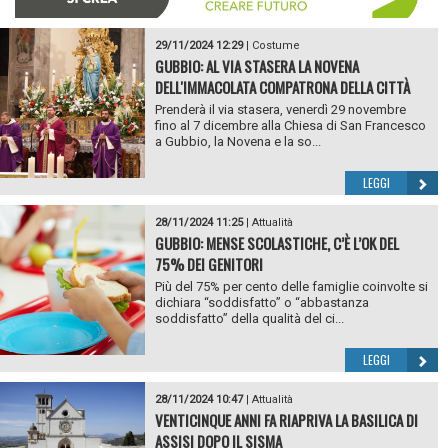
29/11/2024 12:29
|
Costume
GUBBIO: AL VIA STASERA LA NOVENA
DELL'IMMACOLATA COMPATRONA DELLA CITTÀ
Prenderà il via stasera, venerdì 29 novembre
fino al 7 dicembre alla Chiesa di San Francesco
a Gubbio, la Novena e la so...
LEGGI
28/11/2024 11:25
|
Attualità
GUBBIO: MENSE SCOLASTICHE, C’È L’OK DEL
75% DEI GENITORI
Più del 75% per cento delle famiglie coinvolte si
dichiara “soddisfatto” o “abbastanza
soddisfatto” della qualità del ci...
LEGGI
28/11/2024 10:47
|
Attualità
VENTICINQUE ANNI FA RIAPRIVA LA BASILICA DI
ASSISI DOPO IL SISMA