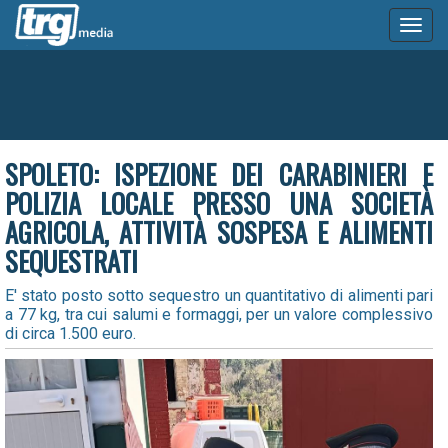
Toggl
naviga
SPOLETO: ISPEZIONE DEI CARABINIERI E
POLIZIA LOCALE PRESSO UNA SOCIETÀ
AGRICOLA, ATTIVITÀ SOSPESA E ALIMENTI
SEQUESTRATI
E' stato posto sotto sequestro un quantitativo di alimenti pari
a 77 kg, tra cui salumi e formaggi, per un valore complessivo
di circa 1.500 euro.