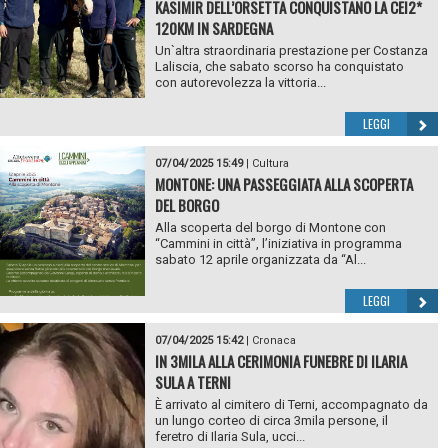
KASIMIR DELL’ORSETTA CONQUISTANO LA CEI2*
120KM IN SARDEGNA
Un`altra straordinaria prestazione per Costanza
Laliscia, che sabato scorso ha conquistato
con autorevolezza la vittoria...
LEGGI
07/04/2025 15:49
|
Cultura
MONTONE: UNA PASSEGGIATA ALLA SCOPERTA
DEL BORGO
Alla scoperta del borgo di Montone con
“Cammini in città”, l’iniziativa in programma
sabato 12 aprile organizzata da “Al...
LEGGI
07/04/2025 15:42
|
Cronaca
IN 3MILA ALLA CERIMONIA FUNEBRE DI ILARIA
SULA A TERNI
È arrivato al cimitero di Terni, accompagnato da
un lungo corteo di circa 3mila persone, il
feretro di Ilaria Sula, ucci...