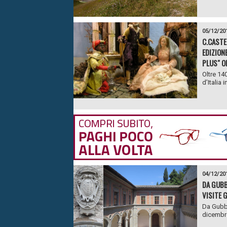
05/12/20
C.CASTE
EDIZION
PLUS" O
Oltre 14
d’Italia 
04/12/20
DA GUBB
VISITE 
Da Gubbi
dicembre