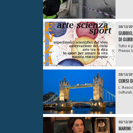
03/12/20
GUBBIO,
DI GUBB
Tutto è 
Presso la
03/12/20
CORSI D
L`Associ
culturali,
02/12/20
MARINI: