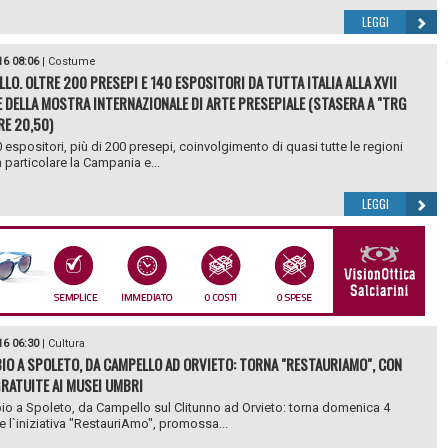
LEGGI
16 08:06
|
Costume
LLO. OLTRE 200 PRESEPI E 140 ESPOSITORI DA TUTTA ITALIA ALLA XVII
E DELLA MOSTRA INTERNAZIONALE DI ARTE PRESEPIALE (STASERA A "TRG
RE 20,50)
0 espositori, più di 200 presepi, coinvolgimento di quasi tutte le regioni
in particolare la Campania e...
LEGGI
16 06:30
|
Cultura
IO A SPOLETO, DA CAMPELLO AD ORVIETO: TORNA "RESTAURIAMO", CON
GRATUITE AI MUSEI UMBRI
o a Spoleto, da Campello sul Clitunno ad Orvieto: torna domenica 4
 l`iniziativa "RestauriAmo", promossa...