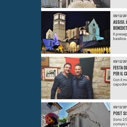
03/12/20
ASSISI. 
BENEDET
Il presep
basilica
03/12/20
FESTA D
PER IL 
Con il m
capodiec
03/12/20
POST SI
Sono 25.
comuni d