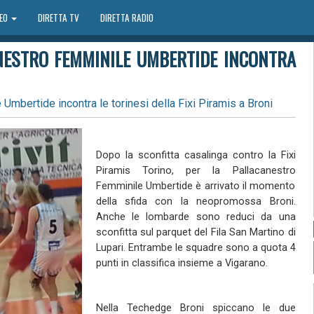
DEO
DIRETTA TV
DIRETTA RADIO
NESTRO FEMMINILE UMBERTIDE INCONTRA
mbertide incontra le torinesi della Fixi Piramis a Broni
Dopo la sconfitta casalinga contro la Fixi
Piramis Torino, per la Pallacanestro
Femminile Umbertide è arrivato il momento
della sfida con la neopromossa Broni.
Anche le lombarde sono reduci da una
sconfitta sul parquet del Fila San Martino di
Lupari. Entrambe le squadre sono a quota 4
punti in classifica insieme a Vigarano.
Nella Techedge Broni spiccano le due