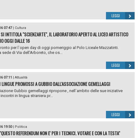
LEGGI
16 07:47
|
Cultura
 SI INTITOLA "SCIENZARTE", IL LABORATORIO APERTO AL LICEO ARTISTICO
IO OGGI DALLE 16
pronto per l`open day di oggi pomeriggio al Polo Liceale Mazzatinti.
 sede di Via dell’Arboreto, che os...
LEGGI
16 07:11
|
Attualità
I LINGUE PROMOSSI A GUBBIO DALL'ASSOCIAZIONE GEMELLAGGI
azione Gubbio gemellaggi ripropone , nell`ambito delle sue iniziative
 incontri in lingua straniera pr...
LEGGI
16 19:50
|
Politica
 "QUESTO REFERENDUM NON E' PER I TECNICI. VOTARE E CON LA TESTA"