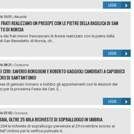
LEGGI
16 10:51
|
Attualità
I FRATI REALIZZANO UN PRESEPE CON LE PIETRE DELLA BASILICA DI SAN
TO DI NORCIA
e dei frati minori francescani di Assisi realizzato con le pietre della
 di San Benedetto di Norcia, ch...
LEGGI
16 08:21
|
Costume
EI CERI: SAVERIO BORGOGNI E ROBERTO GAGGIOLI CANDIDATI A CAPODIECI
CERO DI SANT'ANTONIO
ese di gennaio tornano a Gubbio gli appuntamenti con le elezioni dei
i per la prossima Festa dei Ceri. E...
LEGGI
16 07:55
|
Cronaca
SMA, OLTRE 25 MILA RICHIESTE DI SOPRALLUOGO IN UMBRIA
204 le richieste di sopralluogo pervenute al 29 novembre scorso ai
ell`Umbria per la verifica puntuale d...