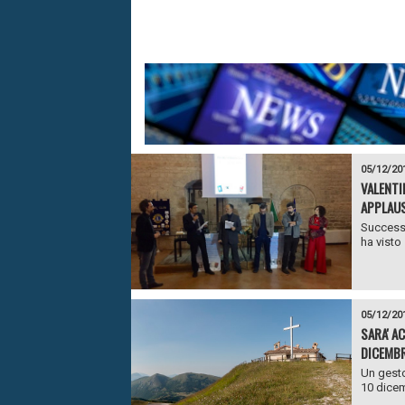
05/12/20
VALENTI
APPLAUS
Successo
ha visto
05/12/20
SARA' A
DICEMBR
Un gesto
10 dicem