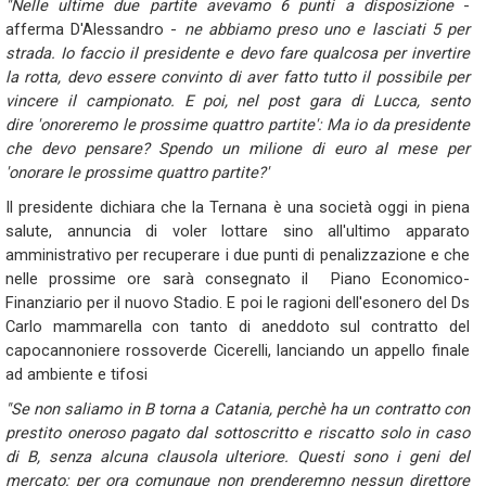
"Nelle ultime due partite avevamo 6 punti a disposizione
-
afferma D'Alessandro -
ne abbiamo preso uno e lasciati 5 per
strada. Io faccio il presidente e devo fare qualcosa per invertire
la rotta, devo essere convinto di aver fatto tutto il possibile per
vincere il campionato. E poi, nel post gara di Lucca, sento
dire 'onoreremo le prossime quattro partite': Ma io da presidente
che devo pensare? Spendo un milione di euro al mese per
'onorare le prossime quattro partite?'
Il presidente dichiara che la Ternana è una società oggi in piena
salute, annuncia di voler lottare sino all'ultimo apparato
amministrativo per recuperare i due punti di penalizzazione e che
nelle prossime ore sarà consegnato il Piano Economico-
Finanziario per il nuovo Stadio. E poi le ragioni dell'esonero del Ds
Carlo mammarella con tanto di aneddoto sul contratto del
capocannoniere rossoverde Cicerelli, lanciando un appello finale
ad ambiente e tifosi
"Se non saliamo in B torna a Catania, perchè ha un contratto con
prestito oneroso pagato dal sottoscritto e riscatto solo in caso
di B, senza alcuna clausola ulteriore. Questi sono i geni del
mercato: per ora comunque non prenderemno nessun direttore