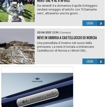
NERO’ DAL 4 AL 6 APRILE
Da venerdì 4 a domenica 6 aprile Scheggino
renderà omaggio al tartufo con ‘Il Diamante
nero’, attraverso una tre giorni ...
LEGGI
02/04/2025 12:59
|
Cronaca
NEVE IN UMBRIA A CASTELLUCCIO DI NORCIA
Una pennellata d`inverno nel cuore della
primavera. La neve è tornata a imbiancare
Castelluccio di Norcia e i Monti Sibi...
LEGGI