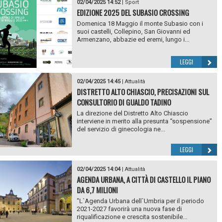
02/04/2025 14:52
|
Sport
EDIZIONE 2025 DEL SUBASIO CROSSING
Domenica 18 Maggio il monte Subasio con i
suoi castelli, Collepino, San Giovanni ed
Armenzano, abbazie ed eremi, lungo i...
LEGGI
02/04/2025 14:45
|
Attualità
DISTRETTO ALTO CHIASCIO, PRECISAZIONI SUL
CONSULTORIO DI GUALDO TADINO
La direzione del Distretto Alto Chiascio
interviene in merito alla presunta “sospensione”
del servizio di ginecologia ne...
LEGGI
02/04/2025 14:04
|
Attualità
AGENDA URBANA, A CITTÀ DI CASTELLO IL PIANO
DA 6,7 MILIONI
"L`Agenda Urbana dell`Umbria per il periodo
2021-2027 favorirà una nuova fase di
riqualificazione e crescita sostenibile...