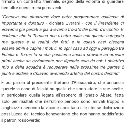
firmato un contratto triennale, segno della volontà di guardare
ben oltre questi mesi primaverili:
"Cercavo una situazione dove poter programmare qualcosa di
importante e duraturo
- dichiara Liverani -
con il Presidente ci
eravamo già parlati e già avevamo trovato dei punti d’incontro. E’
evidente che la Ternana non c'entra nulla con questa categoria
ma questa è la realtà dei fatti e in questi casi bisogna
essere umili e capire i motivi. In ogni caso ad oggi il pareggio tra
Entella e Torres fa sì che possiamo ancora provarci ad arrivare
primi anche se ovviamente non dipende solo da noi: L’obiettivo
mio e della squadra è recuperare nelle prossime tre partite 2
punti e andare a Chiavari divenendo artefici del nostro destino"
E poi parola al presidente Stefano D'Alessandro, che annuncia
querele in caso di falsità su quelle che sono state le sue scelte,
in particolare quella legata all'esonero di Ignazio Abate, fatta
solo per risultati che nell'ultimo periodo sono arrivati troppo a
singhiozzo secondo la visione societaria e le stesse dichirazioni
post Lucca del tecnico benevantano che non hanno soddisfatto
il patron rossoverde: