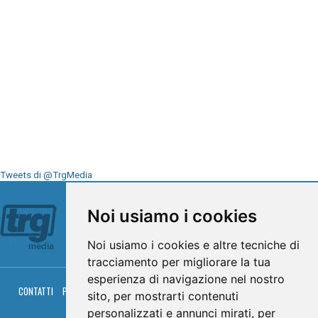
Tweets di @TrgMedia
Seguici su
Noi usiamo i cookies
Noi usiamo i cookies e altre tecniche di
tracciamento per migliorare la tua
esperienza di navigazione nel nostro
CONTATTI
PRIVACY
COOKIES
PALINSESTO
DIRETTA TV
DIRETTA RADIO
sito, per mostrarti contenuti
RGM HITRADIO
personalizzati e annunci mirati, per