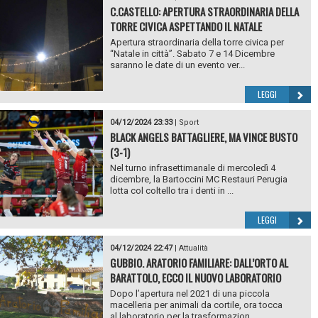
C.CASTELLO: APERTURA STRAORDINARIA DELLA
TORRE CIVICA ASPETTANDO IL NATALE
Apertura straordinaria della torre civica per
“Natale in città”. Sabato 7 e 14 Dicembre
saranno le date di un evento ver...
LEGGI
04/12/2024 23:33
|
Sport
BLACK ANGELS BATTAGLIERE, MA VINCE BUSTO
(3-1)
Nel turno infrasettimanale di mercoledì 4
dicembre, la Bartoccini MC Restauri Perugia
lotta col coltello tra i denti in ...
LEGGI
04/12/2024 22:47
|
Attualità
GUBBIO. ARATORIO FAMILIARE: DALL’ORTO AL
BARATTOLO, ECCO IL NUOVO LABORATORIO
Dopo l’apertura nel 2021 di una piccola
macelleria per animali da cortile, ora tocca
al laboratorio per la trasformazion...