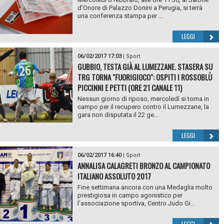
d’Onore di Palazzo Donini a Perugia, si terrà
una conferenza stampa per ...
LEGGI
06/02/2017 17:03
|
Sport
GUBBIO, TESTA GIÀ AL LUMEZZANE. STASERA SU
TRG TORNA "FUORIGIOCO": OSPITI I ROSSOBLÙ
PICCINNI E PETTI (ORE 21 CANALE 11)
Nessun giorno di riposo, mercoledì si torna in
campo per il recupero contro il Lumezzane, la
gara non disputata il 22 ge...
LEGGI
06/02/2017 16:40
|
Sport
ANNALISA CALAGRETI BRONZO AL CAMPIONATO
ITALIANO ASSOLUTO 2017
Fine settimana ancora con una Medaglia molto
prestigiosa in campo agonistico per
l’associazione sportiva, Centro Judo Gi...
LEGGI