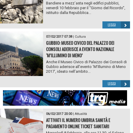
Bandiere a mezz`asta negli edifici pubblici,
venerdì 10 febbraio per il “Giorno del Ricordo”,
istituito dalla Repubblica...
LEGGI
07/02/2017 07:38
|
Cultura
GUBBIO: MUSEO CIVICO DEL PALAZZO DEI
CONSOLI ADERISCE A EVENTO NAZIONALE
‘M’ILLUMINO DI MENO’
Anche il Museo Civico di Palazzo dei Consoli di
Gubbio aderisce all’evento ‘M’Illumino di Meno
2017’, ideato nell’ambito...
LEGGI
06/02/2017 20:00
|
Attualità
ATTIVATI IL NUMERO UMBRIA SANITÀ E
PAGAMENTO ONLINE TICKET SANITARI
Mercoledì 8 febbraio, alle ore 11.30, al Salone