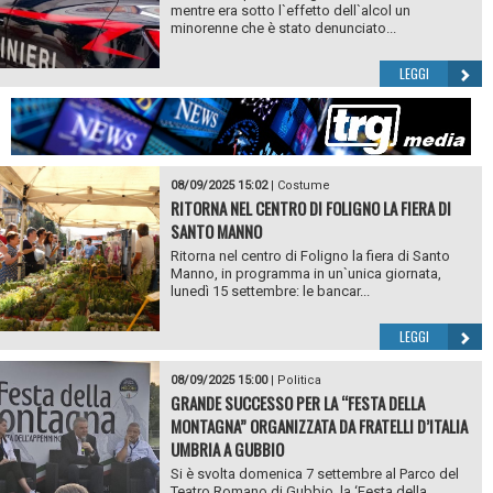
mentre era sotto l`effetto dell`alcol un
minorenne che è stato denunciato...
LEGGI
08/09/2025 15:02
|
Costume
RITORNA NEL CENTRO DI FOLIGNO LA FIERA DI
SANTO MANNO
Ritorna nel centro di Foligno la fiera di Santo
Manno, in programma in un`unica giornata,
lunedì 15 settembre: le bancar...
LEGGI
08/09/2025 15:00
|
Politica
GRANDE SUCCESSO PER LA “FESTA DELLA
MONTAGNA” ORGANIZZATA DA FRATELLI D’ITALIA
UMBRIA A GUBBIO
Si è svolta domenica 7 settembre al Parco del
Teatro Romano di Gubbio, la ‘Festa della