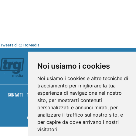
Tweets di @TrgMedia
Seguici su
Noi usiamo i cookies
Noi usiamo i cookies e altre tecniche di
tracciamento per migliorare la tua
esperienza di navigazione nel nostro
CONTATTI
PRIVACY
COOKIES
PALINSESTO
DIRETTA TV
DIRETTA RADIO
RGM HITRADIO
sito, per mostrarti contenuti
personalizzati e annunci mirati, per
© TRG Media 2005-2026
analizzare il traffico sul nostro sito, e
Umbria Televisioni s.r.l. - P.I.00496230541 -
www.trgmedia.it
- Powered by
FFZ
per capire da dove arrivano i nostri
visitatori.