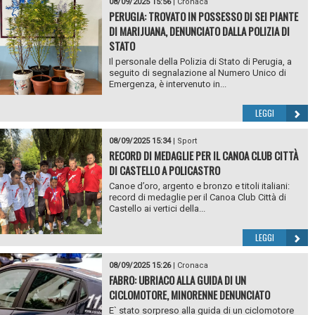
08/09/2025 15:56
|
Cronaca
PERUGIA: TROVATO IN POSSESSO DI SEI PIANTE
DI MARIJUANA, DENUNCIATO DALLA POLIZIA DI
STATO
Il personale della Polizia di Stato di Perugia, a
seguito di segnalazione al Numero Unico di
Emergenza, è intervenuto in...
LEGGI
08/09/2025 15:34
|
Sport
RECORD DI MEDAGLIE PER IL CANOA CLUB CITTÀ
DI CASTELLO A POLICASTRO
Canoe d’oro, argento e bronzo e titoli italiani:
record di medaglie per il Canoa Club Città di
Castello ai vertici della...
LEGGI
08/09/2025 15:26
|
Cronaca
FABRO: UBRIACO ALLA GUIDA DI UN
CICLOMOTORE, MINORENNE DENUNCIATO
E` stato sorpreso alla guida di un ciclomotore