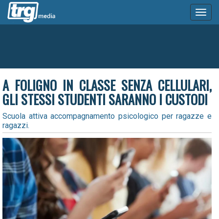
Toggl
naviga
A FOLIGNO IN CLASSE SENZA CELLULARI,
GLI STESSI STUDENTI SARANNO I CUSTODI
Scuola attiva accompagnamento psicologico per ragazze e
ragazzi.