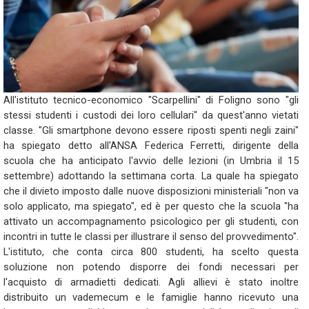
All'istituto tecnico-economico "Scarpellini" di Foligno sono "gli
stessi studenti i custodi dei loro cellulari" da quest'anno vietati
classe. "Gli smartphone devono essere riposti spenti negli zaini"
ha spiegato detto all'ANSA Federica Ferretti, dirigente della
scuola che ha anticipato l'avvio delle lezioni (in Umbria il 15
settembre) adottando la settimana corta. La quale ha spiegato
che il divieto imposto dalle nuove disposizioni ministeriali "non va
solo applicato, ma spiegato", ed è per questo che la scuola "ha
attivato un accompagnamento psicologico per gli studenti, con
incontri in tutte le classi per illustrare il senso del provvedimento".
L'istituto, che conta circa 800 studenti, ha scelto questa
soluzione non potendo disporre dei fondi necessari per
l'acquisto di armadietti dedicati. Agli allievi è stato inoltre
distribuito un vademecum e le famiglie hanno ricevuto una