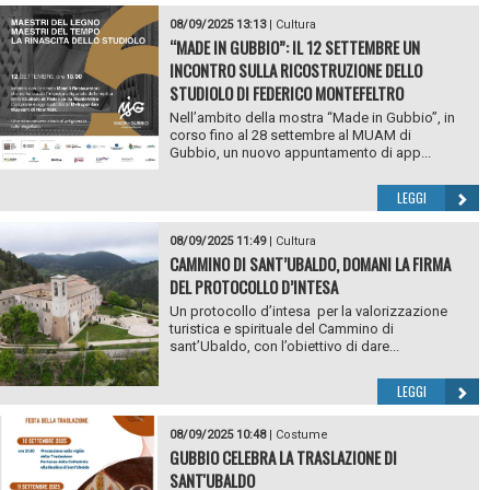
08/09/2025 13:13
|
Cultura
“MADE IN GUBBIO”: IL 12 SETTEMBRE UN
INCONTRO SULLA RICOSTRUZIONE DELLO
STUDIOLO DI FEDERICO MONTEFELTRO
Nell’ambito della mostra “Made in Gubbio”, in
corso fino al 28 settembre al MUAM di
Gubbio, un nuovo appuntamento di app...
LEGGI
08/09/2025 11:49
|
Cultura
CAMMINO DI SANT’UBALDO, DOMANI LA FIRMA
DEL PROTOCOLLO D’INTESA
Un protocollo d’intesa per la valorizzazione
turistica e spirituale del Cammino di
sant’Ubaldo, con l’obiettivo di dare...
LEGGI
08/09/2025 10:48
|
Costume
GUBBIO CELEBRA LA TRASLAZIONE DI
SANT'UBALDO