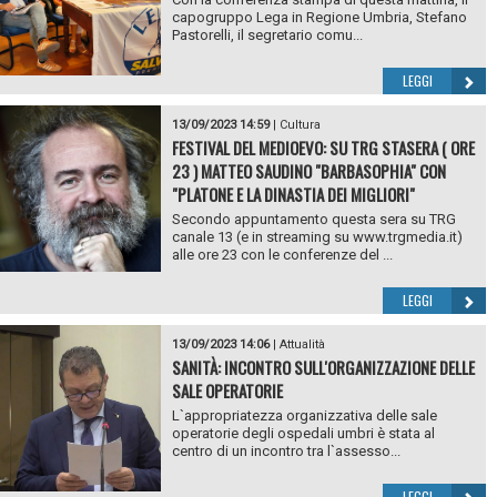
capogruppo Lega in Regione Umbria, Stefano
Pastorelli, il segretario comu...
LEGGI
13/09/2023 14:59
|
Cultura
FESTIVAL DEL MEDIOEVO: SU TRG STASERA ( ORE
23 ) MATTEO SAUDINO "BARBASOPHIA" CON
"PLATONE E LA DINASTIA DEI MIGLIORI"
Secondo appuntamento questa sera su TRG
canale 13 (e in streaming su www.trgmedia.it)
alle ore 23 con le conferenze del ...
LEGGI
13/09/2023 14:06
|
Attualità
SANITÀ: INCONTRO SULL'ORGANIZZAZIONE DELLE
SALE OPERATORIE
L`appropriatezza organizzativa delle sale
operatorie degli ospedali umbri è stata al
centro di un incontro tra l`assesso...
LEGGI