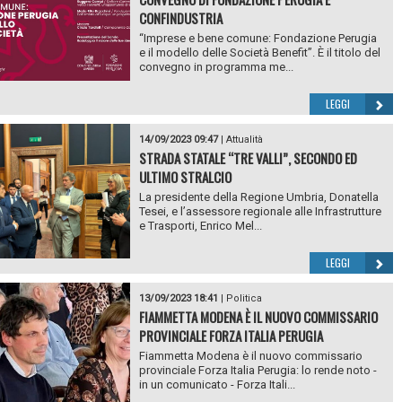
CONFINDUSTRIA
“Imprese e bene comune: Fondazione Perugia
e il modello delle Società Benefit”. È il titolo del
convegno in programma me...
LEGGI
14/09/2023 09:47
|
Attualità
STRADA STATALE “TRE VALLI”, SECONDO ED
ULTIMO STRALCIO
La presidente della Regione Umbria, Donatella
Tesei, e l’assessore regionale alle Infrastrutture
e Trasporti, Enrico Mel...
LEGGI
13/09/2023 18:41
|
Politica
FIAMMETTA MODENA È IL NUOVO COMMISSARIO
PROVINCIALE FORZA ITALIA PERUGIA
Fiammetta Modena è il nuovo commissario
provinciale Forza Italia Perugia: lo rende noto -
in un comunicato - Forza Itali...