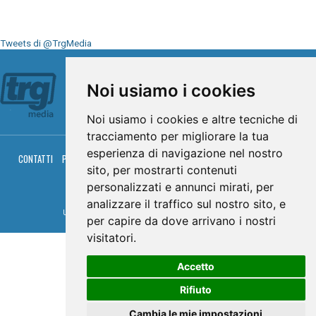
Tweets di @TrgMedia
Seguici su
Noi usiamo i cookies
Noi usiamo i cookies e altre tecniche di
tracciamento per migliorare la tua
esperienza di navigazione nel nostro
CONTATTI
PRIVACY
COOKIES
PALINSESTO
DIRETTA TV
DIRETTA RADIO
sito, per mostrarti contenuti
RGM HITRADIO
personalizzati e annunci mirati, per
© TRG Media 2005-2026
analizzare il traffico sul nostro sito, e
Umbria Televisioni s.r.l. - P.I.00496230541 -
www.trgmedia.it
- Powered by
FFZ
per capire da dove arrivano i nostri
visitatori.
Accetto
Rifiuto
Cambia le mie impostazioni