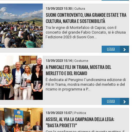
13/09/2023 15:30
|
Cultura
SUONI CONTROVENTO, UNA GRANDE ESTATE TRA
CULTURA, NATURA E SOSTENIBILITÀ
Tra le vigne di Montefalco di Caprai, con il
concerto del grande Fabio Concato, si è chiusa
l`edizione 2023 di Suoni Con...
LEGGI
13/09/2023 15:14
|
Costume
A PANICALE FILI IN TRAMA, MOSTRA DEL
MERLETTO E DEL RICAMO
È dedicata al Perugino l`undicesima edizione di
Fili in Trama, mostra mercato del merletto e del
ricamo in programma a P...
LEGGI
13/09/2023 15:07
|
Politica
ASSISI, AL VIA LA CAMPAGNA DELLA LEGA:
“BASTA PROIETTI”
Con la conferenza stampa di questa mattina, il