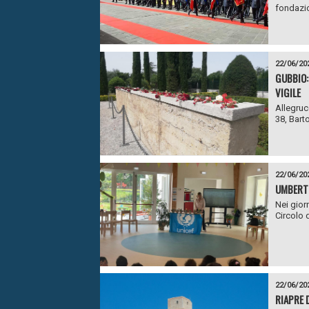
fondazio
22/06/20
GUBBIO:
VIGILE
Allegrucc
38, Barto
22/06/20
UMBERTI
Nei giorn
Circolo d
22/06/20
RIAPRE 