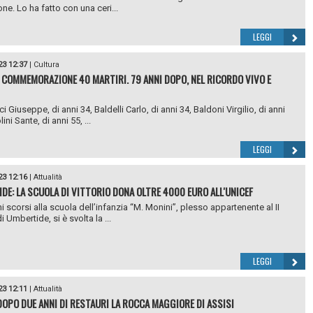
ne. Lo ha fatto con una ceri...
LEGGI
23 12:37
|
Cultura
 COMMEMORAZIONE 40 MARTIRI. 79 ANNI DOPO, NEL RICORDO VIVO E
i Giuseppe, di anni 34, Baldelli Carlo, di anni 34, Baldoni Virgilio, di anni
lini Sante, di anni 55, ...
LEGGI
23 12:16
|
Attualità
DE: LA SCUOLA DI VITTORIO DONA OLTRE 4000 EURO ALL'UNICEF
i scorsi alla scuola dell’infanzia “M. Monini”, plesso appartenente al II
i Umbertide, si è svolta la ...
LEGGI
23 12:11
|
Attualità
DOPO DUE ANNI DI RESTAURI LA ROCCA MAGGIORE DI ASSISI