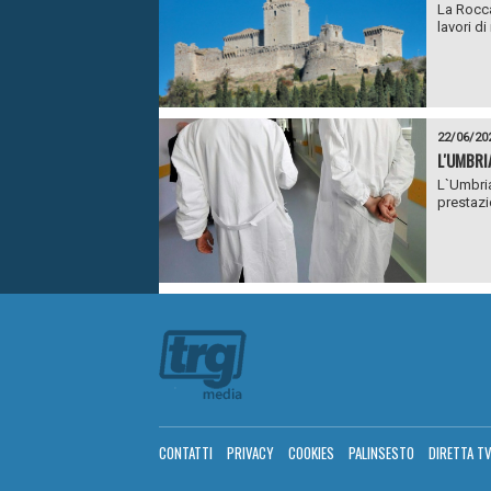
La Rocca
lavori di
22/06/20
L'UMBRI
L`Umbria
prestazio
CONTATTI
PRIVACY
COOKIES
PALINSESTO
DIRETTA T