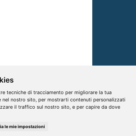
kies
tre tecniche di tracciamento per migliorare la tua
 nel nostro sito, per mostrarti contenuti personalizzati
izzare il traffico sul nostro sito, e per capire da dove
© TRG Media 2005-2026
a le mie impostazioni
isioni s.r.l. - P.I.00496230541 -
www.trgmedia.it
- Powered by
FFZ