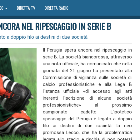
DEO
DIRETTA TV
DIRETTA RADIO
NCORA NEL RIPESCAGGIO IN SERIE B
to a doppio filo ai destini di due società.
Il Perugia spera ancora nel ripescaggio in
serie B. La società biancorossa, attraverso
una nota ufficiale, ha comunicato che nella
giornata del 21 giugno ha presentato alla
Commissione di vigilanza sulle società di
calcio professionistiche e alla Lega B
l’istanza ufficiale «di accesso agli atti
inerenti l’iscrizione di alcune società
professionistiche» al prossimo
campionato cadetto. L’ipotetico
ripescaggio del Perugia è legato a doppio
filo ai destini di due società: la neo
promossa Lecco, che ha la problematica
legata allo stadio e rischia di non potersi