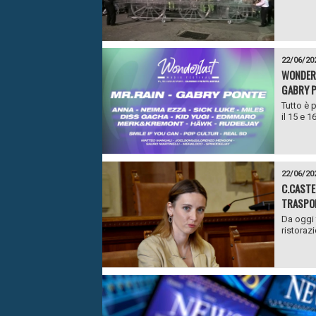
22/06/20
WONDERL
GABRY PO
Tutto è 
il 15 e 1
22/06/20
C.CASTE
TRASPOR
Da oggi f
ristorazi