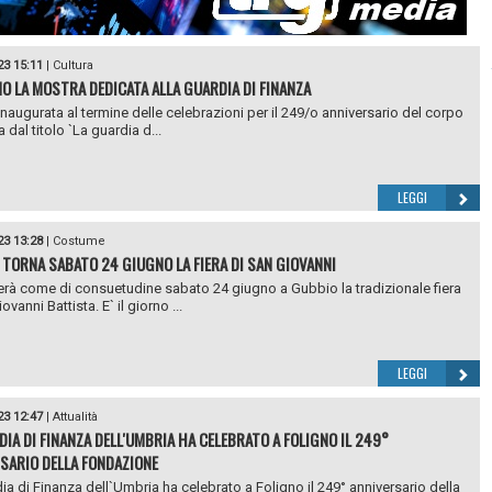
23 15:11
|
Cultura
NO LA MOSTRA DEDICATA ALLA GUARDIA DI FINANZA
 inaugurata al termine delle celebrazioni per il 249/o anniversario del corpo
 dal titolo `La guardia d...
LEGGI
23 13:28
|
Costume
 TORNA SABATO 24 GIUGNO LA FIERA DI SAN GIOVANNI
erà come di consuetudine sabato 24 giugno a Gubbio la tradizionale fiera
ovanni Battista. E` il giorno ...
LEGGI
23 12:47
|
Attualità
DIA DI FINANZA DELL'UMBRIA HA CELEBRATO A FOLIGNO IL 249°
SARIO DELLA FONDAZIONE
ia di Finanza dell`Umbria ha celebrato a Foligno il 249° anniversario della