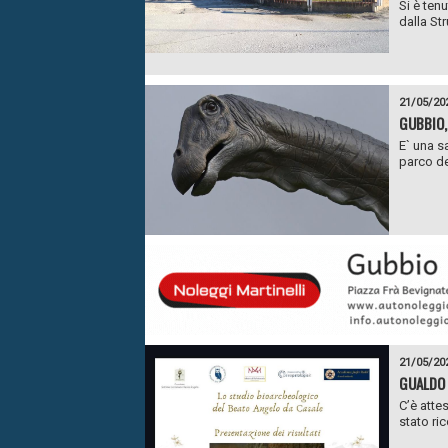
Si è ten
dalla Str
21/05/20
GUBBIO,
E` una s
parco de
21/05/20
GUALDO 
C’è atte
stato ric