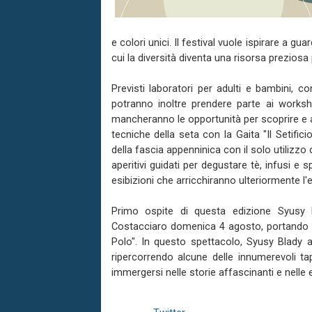
e colori unici. Il festival vuole ispirare a g
cui la diversità diventa una risorsa preziosa p
Previsti laboratori per adulti e bambini, co
potranno inoltre prendere parte ai worksh
mancheranno le opportunità per scoprire e as
tecniche della seta con la Gaita "Il Setific
della fascia appenninica con il solo utilizzo 
aperitivi guidati per degustare tè, infusi e s
esibizioni che arricchiranno ulteriormente l'
Primo ospite di questa edizione Syusy Bl
Costacciaro domenica 4 agosto, portando i
Polo". In questo spettacolo, Syusy Blady a
ripercorrendo alcune delle innumerevoli t
immergersi nelle storie affascinanti e nelle 