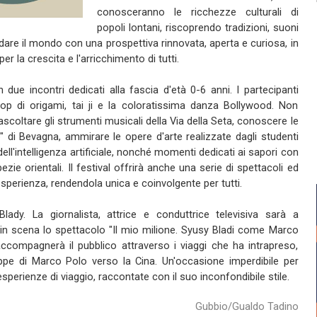
conosceranno le ricchezze culturali di
popoli lontani, riscoprendo tradizioni, suoni
uardare il mondo con una prospettiva rinnovata, aperta e curiosa, in
er la crescita e l'arricchimento di tutti.
n due incontri dedicati alla fascia d'età 0-6 anni. I partecipanti
op di origami, tai ji e la coloratissima danza Bollywood. Non
coltare gli strumenti musicali della Via della Seta, conoscere le
io" di Bevagna, ammirare le opere d'arte realizzate dagli studenti
dell'intelligenza artificiale, nonché momenti dedicati ai sapori con
pezie orientali. Il festival offrirà anche una serie di spettacoli ed
esperienza, rendendola unica e coinvolgente per tutti.
ady. La giornalista, attrice e conduttrice televisiva sarà a
n scena lo spettacolo "Il mio milione. Syusy Bladi come Marco
ccompagnerà il pubblico attraverso i viaggi che ha intrapreso,
appe di Marco Polo verso la Cina. Un'occasione imperdibile per
esperienze di viaggio, raccontate con il suo inconfondibile stile.
Gubbio/Gualdo Tadino