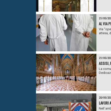
21/05/20
AL VIA 
Via "oper
attesa, d
21/05/20
ASSISI,
La comun
Dedicazi
20/05/20
LAVORI 
Nell`amb