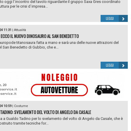
uto oggi l`incontro del tavolo riguardante il gruppo Saxa Gres coordinato
uttura per le crisi d`impresa...
LEGGI
24 11:31
|
Attualità
 ECCO IL NUOVO DINOSAURO AL SAN BENEDETTO
auropode titanosaura fatta a mano e sarà una delle nuove attrazioni del
l San Benedetto di Gubbio, che e...
LEGGI
24 10:59
|
Costume
TADINO: SVELAMENTO DEL VOLTO DI ANGELO DA CASALE
sa a Gualdo Tadino per lo svelamento del volto di Angelo da Casale, che è
ostruito tramite tecniche for...