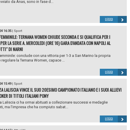
vviato da Anas, sono in fase d...
LEGGI
24 16:35
|
Sport
 FEMMINILE: TERNANA WOMEN CHIUDE SECONDA E SI QUALIFICA PER I
PER LA SERIE A. MERCOLEDI (ORE 16) GARA D'ANDATA CON NAPOLI AL
TTI" DI NARNI
femminile: conclude con una vittoria per 1-3 a San Marino la propria
 regolare la Ternana Women, capace ...
LEGGI
24 15:49
|
Sport
A LALISCIA VINCE IL SUO 20ESIMO CAMPIONATO ITALIANO E I SUOI ALLIEVI
OKER DI TITOLI ITALIANI PONY
 Laliscia ci ha ormai abituati a collezionare successi e medaglie
ti, ma l’impresa che ha compiuto sabat...
LEGGI