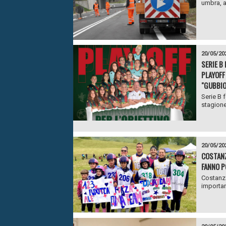
umbra, a
20/05/20
SERIE B
PLAYOFF 
"GUBBIO
Serie B 
stagione
20/05/20
COSTANZ
FANNO P
Costanza
importan