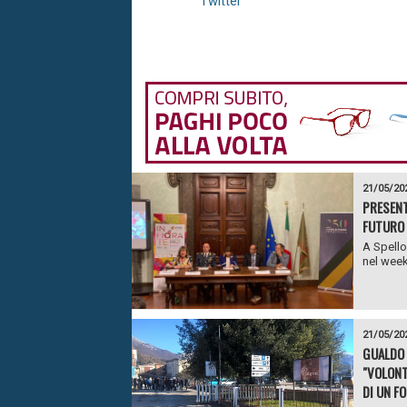
Twitter
21/05/20
PRESENTA
FUTURO
A Spello
nel week
21/05/20
GUALDO 
"VOLONT
DI UN F