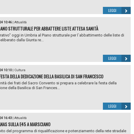
LEGGI
24 10:46
|
Attualità
PIANO STRUTTURALE PER ABBATTERE LISTE ATTESA SANITÀ
ativo" oggi in Umbria al Piano strutturale per l`abbattimento delle liste di
eliberato dalla Giunta re...
LEGGI
24 10:10
|
Cultura
 FESTA DELLA DEDICAZIONE DELLA BASILICA DI SAN FRANCESCO
ità dei frati del Sacro Convento si prepara a celebrare la festa della
one della Basilica di San Frances...
LEGGI
24 16:43
|
Attualità
ANAS SULLA E45 A MARSCIANO
ito del programma di riqualificazione e potenziamento della rete stradale