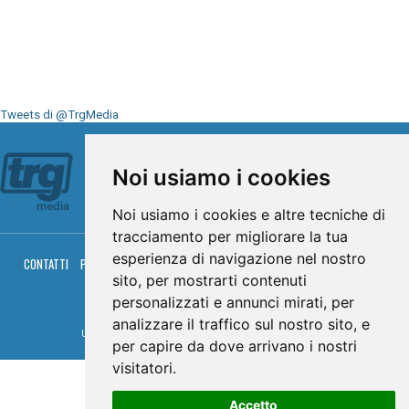
Tweets di @TrgMedia
Seguici su
Noi usiamo i cookies
Noi usiamo i cookies e altre tecniche di
tracciamento per migliorare la tua
esperienza di navigazione nel nostro
CONTATTI
PRIVACY
COOKIES
PALINSESTO
DIRETTA TV
DIRETTA RADIO
RGM HITRADIO
sito, per mostrarti contenuti
personalizzati e annunci mirati, per
© TRG Media 2005-2026
analizzare il traffico sul nostro sito, e
Umbria Televisioni s.r.l. - P.I.00496230541 -
www.trgmedia.it
- Powered by
FFZ
per capire da dove arrivano i nostri
visitatori.
Accetto