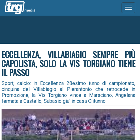
Toggl
naviga
ECCELLENZA, VILLABIAGIO SEMPRE PIÙ
CAPOLISTA, SOLO LA VIS TORGIANO TIENE
IL PASSO
Sport, calcio: in Eccellenza 28esimo turno di campionato,
cinquina del Villabiagio al Pierantonio che retrocede in
Promozione, la Vis Torgiano vince a Marsciano, Angelana
fermata a Castello, Subasio giu' in casa Clitunno.