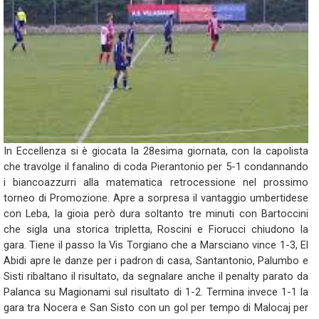
In Eccellenza si è giocata la 28esima giornata, con la capolista
che travolge il fanalino di coda Pierantonio per 5-1 condannando
i biancoazzurri alla matematica retrocessione nel prossimo
torneo di Promozione. Apre a sorpresa il vantaggio umbertidese
con Leba, la gioia però dura soltanto tre minuti con Bartoccini
che sigla una storica tripletta, Roscini e Fiorucci chiudono la
gara. Tiene il passo la Vis Torgiano che a Marsciano vince 1-3, El
Abidi apre le danze per i padron di casa, Santantonio, Palumbo e
Sisti ribaltano il risultato, da segnalare anche il penalty parato da
Palanca su Magionami sul risultato di 1-2. Termina invece 1-1 la
gara tra Nocera e San Sisto con un gol per tempo di Malocaj per