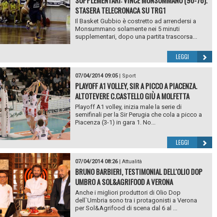
SUPPLEMENTARI: VINCE MONSUMMANO (90-76).
STASERA TELECRONACA SU TRG1
Il Basket Gubbio è costretto ad arrendersi a
Monsummano solamente nei 5 minuti
supplementari, dopo una partita trascorsa...
LEGGI
07/04/2014 09:05
|
Sport
PLAYOFF A1 VOLLEY, SIR A PICCO A PIACENZA.
ALTOTEVERE C.CASTELLO GIÙ A MOLFETTA
Playoff A1 volley, inizia male la serie di
semifinali per la Sir Perugia che cola a picco a
Piacenza (3-1) in gara 1. No...
LEGGI
07/04/2014 08:26
|
Attualità
BRUNO BARBIERI, TESTIMONIAL DELL'OLIO DOP
UMBRO A SOL&AGRIFOOD A VERONA
Anche i migliori produttori di Olio Dop
dell`Umbria sono tra i protagonisti a Verona
per Sol&Agrifood di scena dal 6 al ...