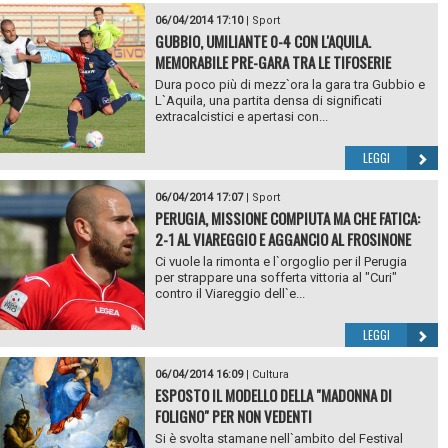
06/04/2014 17:10
|
Sport
GUBBIO, UMILIANTE 0-4 CON L'AQUILA.
MEMORABILE PRE-GARA TRA LE TIFOSERIE
Dura poco più di mezz`ora la gara tra Gubbio e
L`Aquila, una partita densa di significati
extracalcistici e apertasi con...
LEGGI
06/04/2014 17:07
|
Sport
PERUGIA, MISSIONE COMPIUTA MA CHE FATICA:
2-1 AL VIAREGGIO E AGGANCIO AL FROSINONE
Ci vuole la rimonta e l`orgoglio per il Perugia
per strappare una sofferta vittoria al "Curi"
contro il Viareggio dell`e...
LEGGI
06/04/2014 16:09
|
Cultura
ESPOSTO IL MODELLO DELLA "MADONNA DI
FOLIGNO" PER NON VEDENTI
Si è svolta stamane nell`ambito del Festival