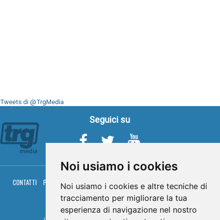
Tweets di @TrgMedia
Seguici su
Noi usiamo i cookies
CONTATTI
PRIVACY
COOKIES
PALINSESTO
DIRETTA TV
DIRETTA RADIO
Noi usiamo i cookies e altre tecniche di
RGM HITRADIO
tracciamento per migliorare la tua
© TRG Media 2005-2026
esperienza di navigazione nel nostro
Umbria Televisioni s.r.l. - P.I.00496230541 -
www.trgmedia.it
- Powered by
FFZ