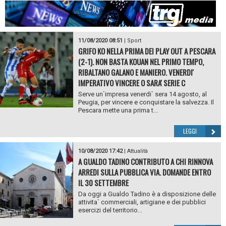
11/08/2020 08:51
|
Sport
GRIFO KO NELLA PRIMA DEI PLAY OUT A PESCARA
(2-1). NON BASTA KOUAN NEL PRIMO TEMPO,
RIBALTANO GALANO E MANIERO. VENERDI'
IMPERATIVO VINCERE O SARA' SERIE C
Serve un`impresa venerdi` sera 14 agosto, al
Peugia, per vincere e conquistare la salvezza. Il
Pescara mette una prima t...
LEGGI
10/08/2020 17:42
|
Attualità
A GUALDO TADINO CONTRIBUTO A CHI RINNOVA
ARREDI SULLA PUBBLICA VIA. DOMANDE ENTRO
IL 30 SETTEMBRE
Da oggi a Gualdo Tadino è a disposizione delle
attivita` commerciali, artigiane e dei pubblici
esercizi del territorio...