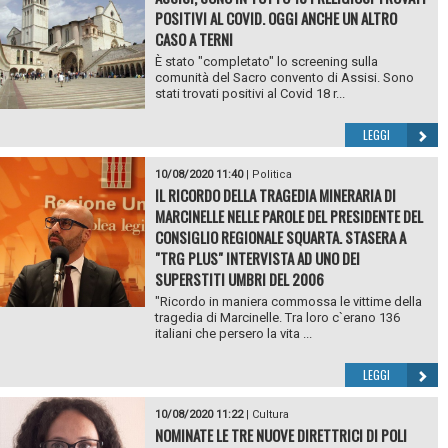
POSITIVI AL COVID. OGGI ANCHE UN ALTRO
CASO A TERNI
È stato "completato" lo screening sulla
comunità del Sacro convento di Assisi. Sono
stati trovati positivi al Covid 18 r...
LEGGI
10/08/2020 11:40
|
Politica
IL RICORDO DELLA TRAGEDIA MINERARIA DI
MARCINELLE NELLE PAROLE DEL PRESIDENTE DEL
CONSIGLIO REGIONALE SQUARTA. STASERA A
"TRG PLUS" INTERVISTA AD UNO DEI
SUPERSTITI UMBRI DEL 2006
"Ricordo in maniera commossa le vittime della
tragedia di Marcinelle. Tra loro c`erano 136
italiani che persero la vita ...
LEGGI
10/08/2020 11:22
|
Cultura
NOMINATE LE TRE NUOVE DIRETTRICI DI POLI