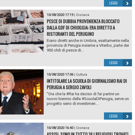
LEGGI
10/08/2020 17:19
|
Cronaca
PESCE DI DUBBIA PROVENIENZA BLOCCATO
DALLA GDF DI CHIOGGIA: ERA DIRETTO A
RISTORANTI DEL PERUGINO
Erano diretti anche in Umbria, esattamente nella
provincia di Perugia insieme a Viterbo, parte dei
900 chili di pesce di...
LEGGI
10/08/2020 17:06
|
Cultura
INTITOLARE LA SCUOLA DI GIORNALISMO RAI DI
PERUGIA A SERGIO ZAVOLI
"Ora che la #Rai ha deciso di far partire un
nuovo biennio della #ScuolaDiPerugia, serve un
progetto serio di investimen...
LEGGI
10/08/2020 16:40
|
Cronaca
ASSISI, SONO IN TUTTO 18 I RELIGIOSI TROVATI