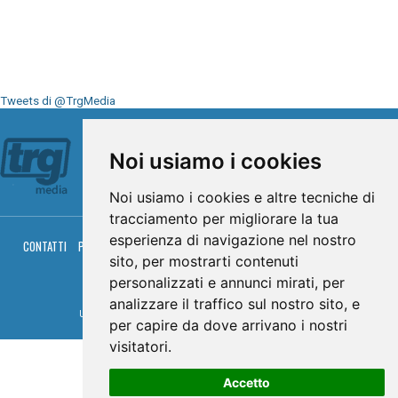
Tweets di @TrgMedia
Seguici su
Noi usiamo i cookies
Noi usiamo i cookies e altre tecniche di
tracciamento per migliorare la tua
esperienza di navigazione nel nostro
CONTATTI
PRIVACY
COOKIES
PALINSESTO
DIRETTA TV
DIRETTA RADIO
sito, per mostrarti contenuti
RGM HITRADIO
personalizzati e annunci mirati, per
© TRG Media 2005-2026
analizzare il traffico sul nostro sito, e
Umbria Televisioni s.r.l. - P.I.00496230541 -
www.trgmedia.it
- Powered by
FFZ
per capire da dove arrivano i nostri
visitatori.
Accetto