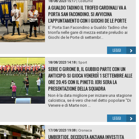
18/08/2023 15:17
|
Costume
A GUALDO TADINO IL TROFEO CARDINALI VA A
PORTA SAN FACONDINO. SI AVVICINA
L'APPUNTAMENTO CON I GIOCHI DE LE PORTE
E` Porta San Facondino a Gualdo Tadino che
trionfa nelle gare di mezza estate preludio ai
Giochi de le Porte di settembr...
LEGGI
18/08/2023 14:18
|
Sport
SERIE C GIRONE B, IL GUBBIO PARTE CON UN
ANTICIPO: SI GIOCA VENERDÌ 1 SETTEMBRE ALLE
ORE 20.45 CON IL PINETO. IERI SERA LA
PRESENTAZIONE DELLA SQUADRA
Non è la data migliore per iniziare una stagione
calcistica, se è vero che nel detto popolare "Di
Venere e di Marte non ...
LEGGI
17/08/2023 19:08
|
Cronaca
UMBERTIDE, DECEDUTA ANZIANA INVESTITA