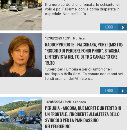
Il rumore sordo di una frenata, lo schianto, un
volo e poi l`allarme, con la corsa disperata in
ospedale. Non ce l`ha fa...
LEGGI
17/08/2023 10:31
|
Politica
RADDOPPIO ORTE - FALCONARA, PORZI (MISTO):
"RISCHIO DI PERDERE FONDI PNRR". STASERA
L'INTERVISTA NEL TG DI TRG CANALE 13 ORE
19.30
"Spero per l`Umbria e per gli umbri che il
raddoppio della Orte - Falconara non ritorni nei
fondi ordinari del Ministero...
LEGGI
16/08/2023 16:28
|
Cronaca
PERUGIA - ANCONA, DUE MORTI E UN FERITO IN
UN FRONTALE. L'INCIDENTE ALL'ALTEZZA DELLO
SVINCOLO PER LA PIAN D'ASSINO
NELL'EUGUBINO