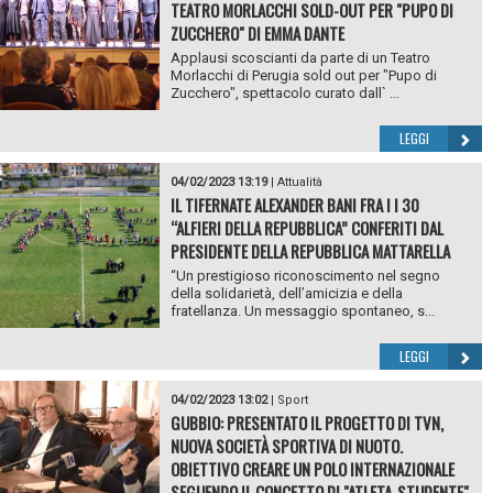
TEATRO MORLACCHI SOLD-OUT PER "PUPO DI
ZUCCHERO" DI EMMA DANTE
Applausi scoscianti da parte di un Teatro
Morlacchi di Perugia sold out per "Pupo di
Zucchero", spettacolo curato dall` ...
LEGGI
04/02/2023 13:19
|
Attualità
IL TIFERNATE ALEXANDER BANI FRA I I 30
“ALFIERI DELLA REPUBBLICA” CONFERITI DAL
PRESIDENTE DELLA REPUBBLICA MATTARELLA
“Un prestigioso riconoscimento nel segno
della solidarietà, dell’amicizia e della
fratellanza. Un messaggio spontaneo, s...
LEGGI
04/02/2023 13:02
|
Sport
GUBBIO: PRESENTATO IL PROGETTO DI TVN,
NUOVA SOCIETÀ SPORTIVA DI NUOTO.
OBIETTIVO CREARE UN POLO INTERNAZIONALE
SEGUENDO IL CONCETTO DI "ATLETA-STUDENTE"