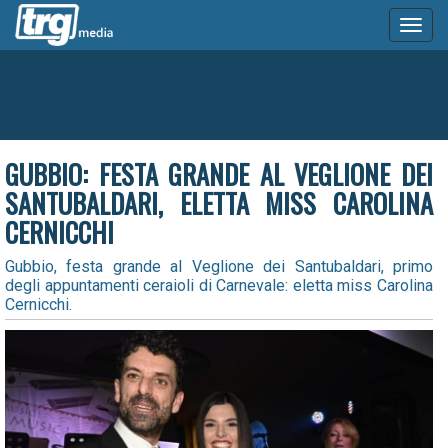
Toggl
naviga
GUBBIO: FESTA GRANDE AL VEGLIONE DEI
SANTUBALDARI, ELETTA MISS CAROLINA
CERNICCHI
Gubbio, festa grande al Veglione dei Santubaldari, primo
degli appuntamenti ceraioli di Carnevale: eletta miss Carolina
Cernicchi.