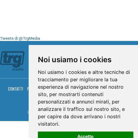
Tweets di @TrgMedia
Seguici su
Noi usiamo i cookies
Noi usiamo i cookies e altre tecniche di
tracciamento per migliorare la tua
esperienza di navigazione nel nostro
CONTATTI
PRIVACY
COOKIES
PALINSESTO
DIRETTA TV
DIRETTA RADIO
sito, per mostrarti contenuti
RGM HITRADIO
personalizzati e annunci mirati, per
© TRG Media 2005-2026
analizzare il traffico sul nostro sito, e
Umbria Televisioni s.r.l. - P.I.00496230541 -
www.trgmedia.it
- Powered by
FFZ
per capire da dove arrivano i nostri
visitatori.
Accetto