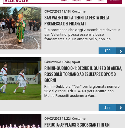
05/02/2023 19:18
|
Costume
SAN VALENTINO: A TERNI LA FESTA DELLA
PROMESSA DEI FIDANZATI
"La promessa che oggi vi scambiate davanti a
san Valentino, possa essere la base
fondamentale di un amore bello, non ins...
LEGGI
04/02/2023 19:44
|
Sport
RIMINI-GUBBIO 0-1: DECIDE IL GUIZZO DI ARENA,
ROSSOBLÙ TORNANO AD ESULTARE DOPO 50
GIORNI
Rimini-Gubbio al “Neri” per la giornata numero
26 del girone B di C. 4-3-3 per Gaburro con
Mattia Rossetti assieme a Van...
LEGGI
04/02/2023 13:22
|
Costume
PERUGIA: APPLAUSI SCROSCIANTI IN UN