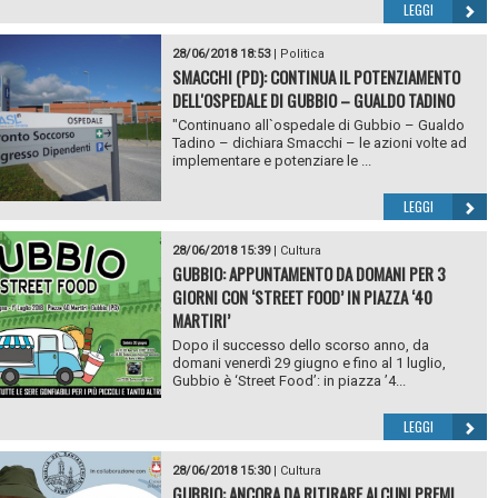
LEGGI
28/06/2018 18:53
|
Politica
SMACCHI (PD): CONTINUA IL POTENZIAMENTO
DELL'OSPEDALE DI GUBBIO – GUALDO TADINO
"Continuano all`ospedale di Gubbio – Gualdo
Tadino – dichiara Smacchi – le azioni volte ad
implementare e potenziare le ...
LEGGI
28/06/2018 15:39
|
Cultura
GUBBIO: APPUNTAMENTO DA DOMANI PER 3
GIORNI CON ‘STREET FOOD’ IN PIAZZA ‘40
MARTIRI’
Dopo il successo dello scorso anno, da
domani venerdì 29 giugno e fino al 1 luglio,
Gubbio è ‘Street Food’: in piazza ’4...
LEGGI
28/06/2018 15:30
|
Cultura
GUBBIO: ANCORA DA RITIRARE ALCUNI PREMI