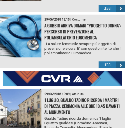
LEGGI
29/06/2018 12:15
|
Costume
A GUBBIO ARRIVA DOMANI "PROGETTO DONNA":
PERCORSO DI PREVENZIONE AL
POLIAMBULATORIO EUROMEDICA
La salute femminile sempre più oggetto di
prevenzione e cura. E’ con questo intento che il
poliambulatorio Euromedica...
LEGGI
29/06/2018 10:09
|
Attualità
1 LUGLIO, GUALDO TADINO RICORDA I MARTIRI
DI PIAZZA. CERIMONIA ALLE ORE 10.45 DAVANTI
AL MONUMENTO
Gualdo Tadino ricorda domenica 1 luglio
i quattro gualdesi (Corradino Anastasi,
Riccardo Travaglia, Alessandrino Busetto...