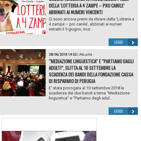
DELLA ‘LOTTERIA A 4 ZAMPE – PRO CANILE’
ABBINATI AI NUMERI VINCENTI
Ci sono ancora premi da ritirare della ‘Lotteria a
4 zampe – pro canile’, abbinati ai numeri
estratti il 9 giugno, inizi...
LEGGI
28/06/2018 14:52
|
Attualità
“MEDIAZIONE LINGUISTICA” E “PARTIAMO DAGLI
ADULTI”, SLITTA AL 10 SETTEMBRE LA
SCADENZA DEI BANDI DELLA FONDAZIONE CASSA
DI RISPARMIO DI PERUGIA
E’ stata prorogata al 10 settembre 2018 la
scadenza dei due bandi a tema “Mediazione
linguistica” e “Partiamo dagli adul...
LEGGI