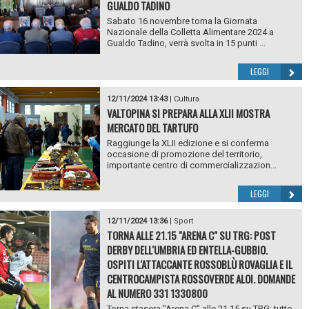
GUALDO TADINO
Sabato 16 novembre torna la Giornata
Nazionale della Colletta Alimentare 2024 a
Gualdo Tadino, verrà svolta in 15 punti ...
LEGGI
12/11/2024 13:43
|
Cultura
VALTOPINA SI PREPARA ALLA XLII MOSTRA
MERCATO DEL TARTUFO
Raggiunge la XLII edizione e si conferma
occasione di promozione del territorio,
importante centro di commercializzazion...
LEGGI
12/11/2024 13:36
|
Sport
TORNA ALLE 21.15 "ARENA C" SU TRG: POST
DERBY DELL'UMBRIA ED ENTELLA-GUBBIO.
OSPITI L'ATTACCANTE ROSSOBLÙ ROVAGLIA E IL
CENTROCAMPISTA ROSSOVERDE ALOI. DOMANDE
AL NUMERO 331 1330800
Torna stasera "Arena C" alle 21.15 su TRG: tutto