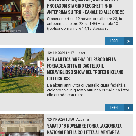
PROTAGONISTA GINO CECCHETTIN: IN
ANTEPRIMA SU TRG - CANALE 13 ALLE ORE 23
Stasera martedì 12 novembre alle ore 23, in
anteprima alle ore 23 su TRG – canale 13
(replica domani ore 14,15 stessa re...
LEGGI
12/11/2024 14:17
|
Sport
NELLA MITICA “ARENA” DEL PARCO DELLA
FORNACE A CITTÀ DI CASTELLO IL
MERAVIGLIOSO SHOW DEL TROFEO BIKELAND
CICLOCROSS
Da alcuni anni Città di Castello giura fedeltà al
ciclocross e in questo autunno 2024 lo ha fatto
alla grande con il Tro...
LEGGI
12/11/2024 13:50
|
Attualità
SABATO 16 NOVEMBRE TORNA LA GIORNATA
NAZIONALE DELLA COLLETTA ALIMENTARE A