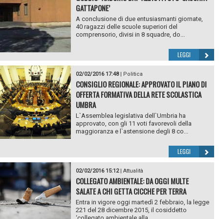
GATTAPONE’
A conclusione di due entusiasmanti giornate,
40 ragazzi delle scuole superiori del
comprensorio, divisi in 8 squadre, do...
LEGGI
02/02/2016 17:48
|
Politica
CONSIGLIO REGIONALE: APPROVATO IL PIANO DI
OFFERTA FORMATIVA DELLA RETE SCOLASTICA
UMBRA
L`Assemblea legislativa dell`Umbria ha
approvato, con gli 11 voti favorevoli della
maggioranza e l`astensione degli 8 co...
LEGGI
02/02/2016 15:12
|
Attualità
COLLEGATO AMBIENTALE: DA OGGI MULTE
SALATE A CHI GETTA CICCHE PER TERRA
Entra in vigore oggi martedì 2 febbraio, la legge
221 del 28 dicembre 2015, il cosiddetto
‘collegato ambientale alla...