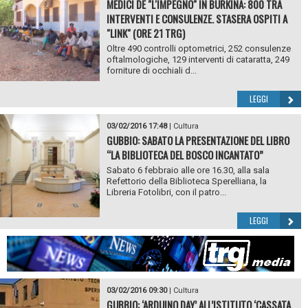
MEDICI DE "L'IMPEGNO" IN BURKINA: 800 TRA
INTERVENTI E CONSULENZE. STASERA OSPITI A
"LINK" (ORE 21 TRG)
Oltre 490 controlli optometrici, 252 consulenze
oftalmologiche, 129 interventi di cataratta, 249
forniture di occhiali d...
LEGGI
03/02/2016 17:48
|
Cultura
GUBBIO: SABATO LA PRESENTAZIONE DEL LIBRO
“LA BIBLIOTECA DEL BOSCO INCANTATO”
Sabato 6 febbraio alle ore 16.30, alla sala
Refettorio della Biblioteca Sperelliana, la
Libreria Fotolibri, con il patro...
LEGGI
03/02/2016 09:30
|
Cultura
GUBBIO: ‘ARDUINO DAY’ ALL’ISTITUTO ‘CASSATA