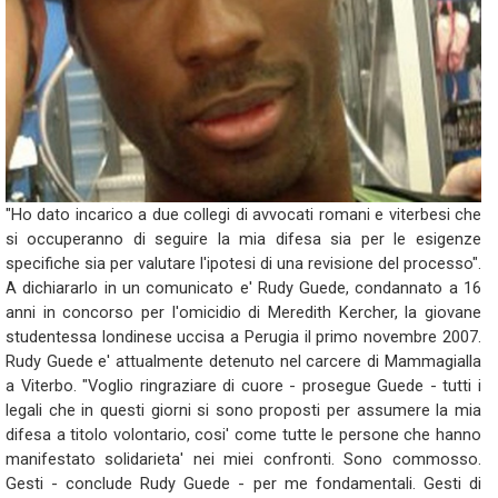
"Ho dato incarico a due collegi di avvocati romani e viterbesi che
si occuperanno di seguire la mia difesa sia per le esigenze
specifiche sia per valutare l'ipotesi di una revisione del processo".
A dichiararlo in un comunicato e' Rudy Guede, condannato a 16
anni in concorso per l'omicidio di Meredith Kercher, la giovane
studentessa londinese uccisa a Perugia il primo novembre 2007.
Rudy Guede e' attualmente detenuto nel carcere di Mammagialla
a Viterbo. "Voglio ringraziare di cuore - prosegue Guede - tutti i
legali che in questi giorni si sono proposti per assumere la mia
difesa a titolo volontario, cosi' come tutte le persone che hanno
manifestato solidarieta' nei miei confronti. Sono commosso.
Gesti - conclude Rudy Guede - per me fondamentali. Gesti di