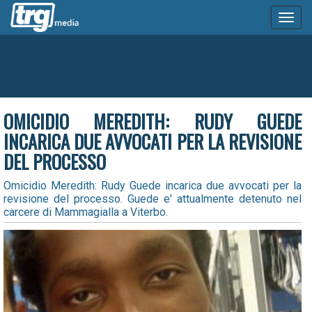
Toggl
naviga
OMICIDIO MEREDITH: RUDY GUEDE
INCARICA DUE AVVOCATI PER LA REVISIONE
DEL PROCESSO
Omicidio Meredith: Rudy Guede incarica due avvocati per la
revisione del processo. Guede e' attualmente detenuto nel
carcere di Mammagialla a Viterbo.