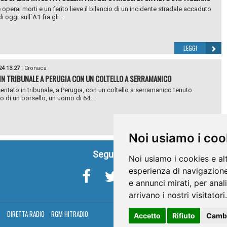
 operai morti e un ferito lieve il bilancio di un incidente stradale accaduto
i oggi sull`A1 fra gli ...
LEGGI
24 13:27
|
Cronaca
 IN TRIBUNALE A PERUGIA CON UN COLTELLO A SERRAMANICO
sentato in tribunale, a Perugia, con un coltello a serramanico tenuto
no di un borsello, un uomo di 64 ...
LEGGI
Noi usiamo i coo
Seguici su
Noi usiamo i cookies e al
esperienza di navigazione
e annunci mirati, per anal
arrivano i nostri visitatori.
V
DIRETTA RADIO
RGM HITRADIO
Accetto
Rifiuto
Cambi
Umbria Telev