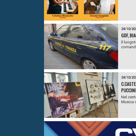
24/10/20
GDF, BI
Il luogo
comandan
24/10/20
C.CASTE
PUCCINI
Nel cent
Musica c