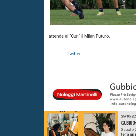
attende al "Curi" il Milan Futuro.
Twitter
25/10/20
GUBBIO:
Sabato 2
terrà un