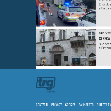
E` di due
all`alba d
24/10/20
SI RECA
Si è pre
all`inter
CONTATTI
PRIVACY
COOKIES
PALINSESTO
DIRETTA T