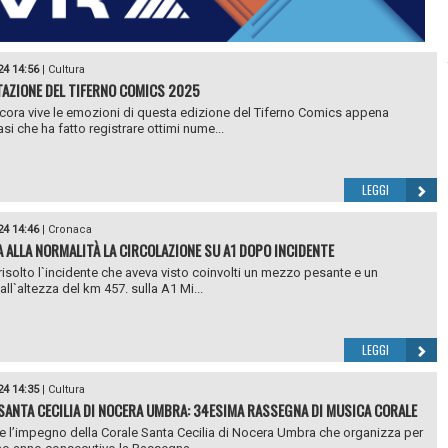
24 14:56
|
Cultura
AZIONE DEL TIFERNO COMICS 2025
ora vive le emozioni di questa edizione del Tiferno Comics appena
si che ha fatto registrare ottimi nume...
LEGGI
24 14:46
|
Cronaca
 ALLA NORMALITÀ LA CIRCOLAZIONE SU A1 DOPO INCIDENTE
 risolto l`incidente che aveva visto coinvolti un mezzo pesante e un
ll`altezza del km 457. sulla A1 Mi...
LEGGI
24 14:35
|
Cultura
SANTA CECILIA DI NOCERA UMBRA: 34ESIMA RASSEGNA DI MUSICA CORALE
 l’impegno della Corale Santa Cecilia di Nocera Umbra che organizza per