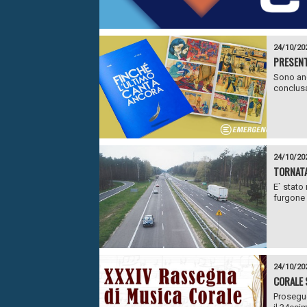
24/10/20
PRESENT
Sono anc
conclusa
24/10/20
TORNATA
E` stato
furgone a
24/10/20
CORALE 
Prosegue