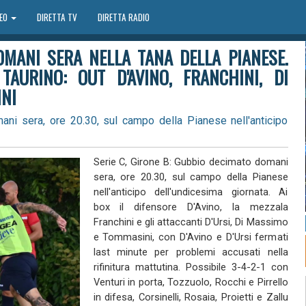
DEO
DIRETTA TV
DIRETTA RADIO
OMANI SERA NELLA TANA DELLA PIANESE.
AURINO: OUT D'AVINO, FRANCHINI, DI
INI
ni sera, ore 20.30, sul campo della Pianese nell'anticipo
Serie C, Girone B: Gubbio decimato domani
sera, ore 20.30, sul campo della Pianese
nell'anticipo dell'undicesima giornata. Ai
box il difensore D'Avino, la mezzala
Franchini e gli attaccanti D'Ursi, Di Massimo
e Tommasini, con D'Avino e D'Ursi fermati
last minute per problemi accusati nella
rifinitura mattutina. Possibile 3-4-2-1 con
Venturi in porta, Tozzuolo, Rocchi e Pirrello
in difesa, Corsinelli, Rosaia, Proietti e Zallu