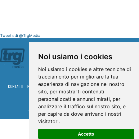
Tweets di @TrgMedia
Seguici su
Noi usiamo i cookies
Noi usiamo i cookies e altre tecniche di
tracciamento per migliorare la tua
esperienza di navigazione nel nostro
CONTATTI
PRIVACY
COOKIES
PALINSESTO
DIRETTA TV
DIRETTA RADIO
sito, per mostrarti contenuti
RGM HITRADIO
personalizzati e annunci mirati, per
© TRG Media 2005-2026
analizzare il traffico sul nostro sito, e
Umbria Televisioni s.r.l. - P.I.00496230541 -
www.trgmedia.it
- Powered by
FFZ
per capire da dove arrivano i nostri
visitatori.
Accetto