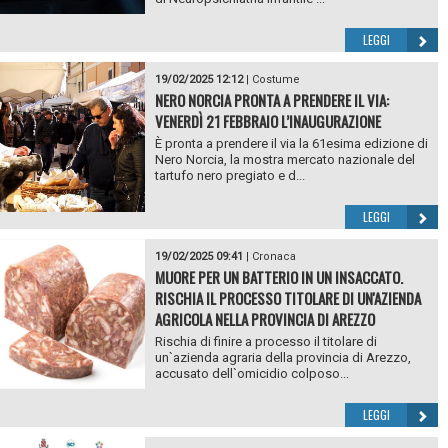
LEGGI
19/02/2025 12:12
|
Costume
NERO NORCIA PRONTA A PRENDERE IL VIA:
VENERDÌ 21 FEBBRAIO L’INAUGURAZIONE
È pronta a prendere il via la 61esima edizione di
Nero Norcia, la mostra mercato nazionale del
tartufo nero pregiato e d...
LEGGI
19/02/2025 09:41
|
Cronaca
MUORE PER UN BATTERIO IN UN INSACCATO.
RISCHIA IL PROCESSO TITOLARE DI UN'AZIENDA
AGRICOLA NELLA PROVINCIA DI AREZZO
Rischia di finire a processo il titolare di
un`azienda agraria della provincia di Arezzo,
accusato dell`omicidio colposo...
LEGGI