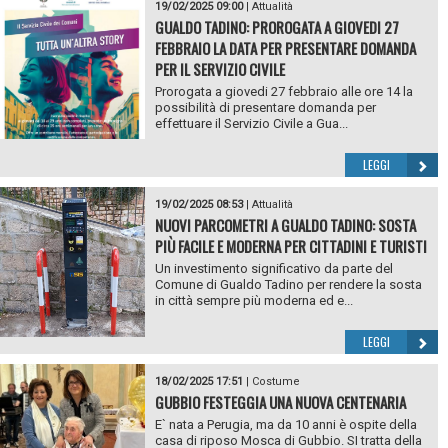
19/02/2025 09:00
|
Attualità
GUALDO TADINO: PROROGATA A GIOVEDI 27
FEBBRAIO LA DATA PER PRESENTARE DOMANDA
PER IL SERVIZIO CIVILE
Prorogata a giovedi 27 febbraio alle ore 14 la
possibilità di presentare domanda per
effettuare il Servizio Civile a Gua...
LEGGI
19/02/2025 08:53
|
Attualità
NUOVI PARCOMETRI A GUALDO TADINO: SOSTA
PIÙ FACILE E MODERNA PER CITTADINI E TURISTI
Un investimento significativo da parte del
Comune di Gualdo Tadino per rendere la sosta
in città sempre più moderna ed e...
LEGGI
18/02/2025 17:51
|
Costume
GUBBIO FESTEGGIA UNA NUOVA CENTENARIA
E` nata a Perugia, ma da 10 anni è ospite della
casa di riposo Mosca di Gubbio. SI tratta della