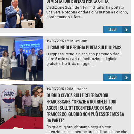
DI VISITATORI E AFFARI PER LA CITTÀ
L’edizione 2024 de "I Primi d’Italia" ha portato
una vera e propria ondata di visitatori a Foligno,
confermando il festi...
LEGGI
19/02/2025 13:12
|
Attualità
IL COMUNE DI PERUGIA PUNTA SUI DIGIPASS
I Digipass Perugia rilanciano partendo dagli
oltre 5 mila servizi di facilitazione digitale
gratuiti offerti, da maggio ...
LEGGI
19/02/2025 12:52
|
Politica
GUBBIO CIVICA SULLE CELEBRAZIONI
FRANCESCANE: "GRAZIE A NOI RIFLETTORI
ACCESI SULL'OTTOCENTENARIO DI SAN
FRANCESCO. GUBBIO NON PUÒ ESSERE MESSA
DA PARTE"
"In questi giorni abbiamo seguito con
attenzione le numerose prese di posizione che