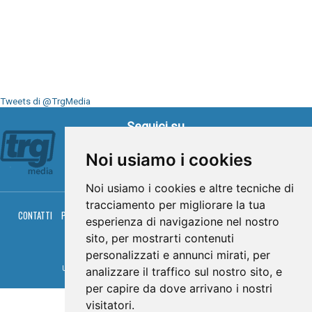
Tweets di @TrgMedia
Seguici su
Noi usiamo i cookies
Noi usiamo i cookies e altre tecniche di
tracciamento per migliorare la tua
CONTATTI
PRIVACY
COOKIES
PALINSESTO
DIRETTA TV
DIRETTA RADIO
esperienza di navigazione nel nostro
RGM HITRADIO
sito, per mostrarti contenuti
© TRG Media 2005-2026
personalizzati e annunci mirati, per
Umbria Televisioni s.r.l. - P.I.00496230541 -
www.trgmedia.it
- Powered by
FFZ
analizzare il traffico sul nostro sito, e
per capire da dove arrivano i nostri
visitatori.