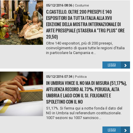
05/12/2016 08:06
|
Costume
C.CASTELLO. OLTRE 200 PRESEPI E 140
ESPOSITORI DA TUTTA ITALIA ALLA XVII
EDIZIONE DELLA MOSTRA INTERNAZIONALE DI
ARTE PRESEPIALE (STASERA A "TRG PLUS" ORE
20,50)
Oltre 140 espositori, più di 200 presepi,
coinvolgimento di quasi tutte le regioni d’Italia
in particolare la Campania e...
LEGGI
05/12/2016 07:34
|
Politica
IN UMBRIA VINCE IL NO MA DI MISURA (51,17%),
AFFLUENZA RECORD AL 73%. PERUGIA, ALTA
UMBRIA E LAGO CON IL SI. FOLIGNATE E
SPOLETINO CON IL NO
51,17%. Si ferma qui a notte fonda il dato del
NO in Umbria sul referendum costituzionale.
1007 sezioni su 1007 sancisco...
LEGGI