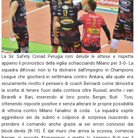
La Sir Safety Conad Perugia non delude le attese e rispetta
appieno il pronostico della vigilia schiacciando Milano per 3-0- La
squadra diKovac non si fa distrarre dall'impegno in Champions
League che giocherà in settimana contro Ankara, alla quale era
sicuramente rivolto il pensiero di coach Bernardi come dimostra
la scelta di tenere fuori dalla contesa oltre Russel, anche i vari
Birarelli e Bari, inserendo al loro posto Berger, Buti Tosi,
ottenendo risposte positive e senza alterare le proprie possibilità
di vittoria contro Milano fanalino di coda. La squadra ospite
aggredisce sin da subito e colpisce di sorpresa riuscendo a
prendere il comando anche grazie ai sei errori concessi dai
block-devils (8-10). È dal muro che arriva la scossa, comincia
Berger, si accoda Atanasijevic e mette lo zampino Buti per il