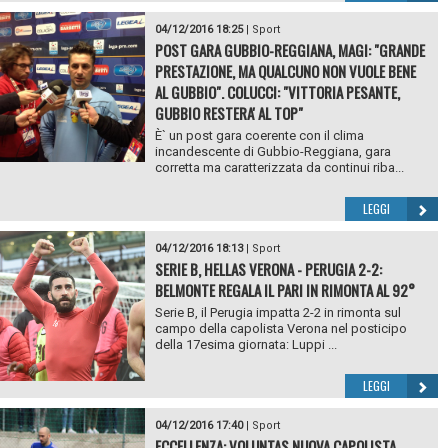
04/12/2016 18:25
|
Sport
POST GARA GUBBIO-REGGIANA, MAGI: "GRANDE
PRESTAZIONE, MA QUALCUNO NON VUOLE BENE
AL GUBBIO". COLUCCI: "VITTORIA PESANTE,
GUBBIO RESTERA' AL TOP"
È` un post gara coerente con il clima
incandescente di Gubbio-Reggiana, gara
corretta ma caratterizzata da continui riba...
LEGGI
04/12/2016 18:13
|
Sport
SERIE B, HELLAS VERONA - PERUGIA 2-2:
BELMONTE REGALA IL PARI IN RIMONTA AL 92°
Serie B, il Perugia impatta 2-2 in rimonta sul
campo della capolista Verona nel posticipo
della 17esima giornata: Luppi ...
LEGGI
04/12/2016 17:40
|
Sport
ECCELLENZA: VOLUNTAS NUOVA CAPOLISTA,