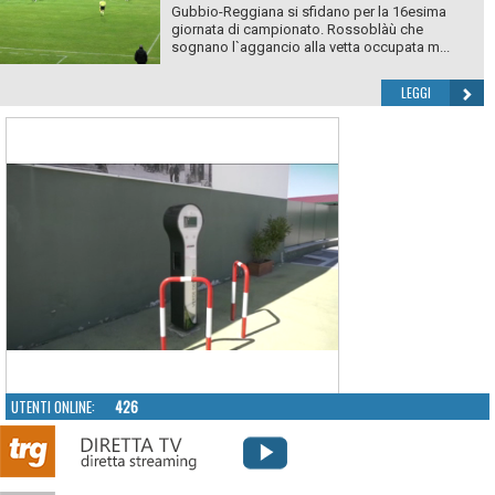
Gubbio-Reggiana si sfidano per la 16esima
giornata di campionato. Rossoblàù che
sognano l`aggancio alla vetta occupata m...
LEGGI
UTENTI ONLINE:
426