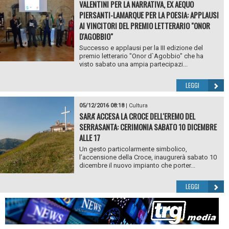
VALENTINI PER LA NARRATIVA, EX AEQUO
PIERSANTI-LAMARQUE PER LA POESIA: APPLAUSI
AI VINCITORI DEL PREMIO LETTERARIO "ONOR
D'AGOBBIO"
Successo e applausi per la III edizione del
premio letterario "Onor d`Agobbio" che ha
visto sabato una ampia partecipazi...
LEGGI
05/12/2016 08:18
|
Cultura
SARA' ACCESA LA CROCE DELL'EREMO DEL
SERRASANTA: CERIMONIA SABATO 10 DICEMBRE
ALLE 17
Un gesto particolarmente simbolico,
l’accensione della Croce, inaugurerà sabato 10
dicembre il nuovo impianto che porter...
LEGGI