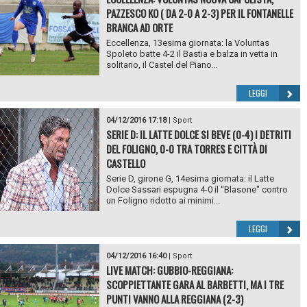
PAZZESCO KO ( DA 2-0 A 2-3) PER IL FONTANELLE
BRANCA AD ORTE
Eccellenza, 13esima giornata: la Voluntas
Spoleto batte 4-2 il Bastia e balza in vetta in
solitario, il Castel del Piano...
LEGGI
04/12/2016 17:18
|
Sport
SERIE D: IL LATTE DOLCE SI BEVE (0-4) I DETRITI
DEL FOLIGNO, 0-0 TRA TORRES E CITTÀ DI
CASTELLO
Serie D, girone G, 14esima giornata: il Latte
Dolce Sassari espugna 4-0 il "Blasone" contro
un Foligno ridotto ai minimi...
LEGGI
04/12/2016 16:40
|
Sport
LIVE MATCH: GUBBIO-REGGIANA:
SCOPPIETTANTE GARA AL BARBETTI, MA I TRE
PUNTI VANNO ALLA REGGIANA (2-3)