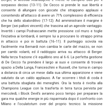
sorpasso deciso (13-11). De Cecco si prende le sue libertà e
consente di allungare con giocate che strappano applausi e
consntendo all’attacco di avere un 71% complessivo di efficienza
che ha dello sbalorditivo (17-12). Ad amministrare il margine è
Berger (sei palloni vincenti) che trascina ad un agevole vantaggio.
Invertiti i campi Podrascanin mette pressione col muro e toglie
l’iniziativa ai lombardi, è sempre lui a procurare lo strappo prima
in attacco e poi in battuta (16-11). Il punteggio scivola via
facilmente ma Bernardi non cambia le carte del mazzo, se non
per cambi volanti, ed il raddoppio arriva su attacco di Berger.
Nella terza frazione c’è equilibrio sno al 6-6. La perfetta gestione
di De Cecco fa prendere il largo ai suoi e consente di trovare
spazio a Della Lunga, Franceschini e Russell, che torna in campo
a distanza di circa un mese dalla sua ultima apparizione e viene
salutato da un caldo applauso. A far scorrere i titoli di coda è
una battuta sbagliata dei meneghini. Ora la testa è rivolta alla
Champions League con la trasferta in terra turca pervista per
mercoledì, i Block Devil's avranno poco tempo per preparare la
gara ma qualche energie in più risparmiata dopo il confronto con
Milano e l'oculatoturn over del proprio tecnico: la missione