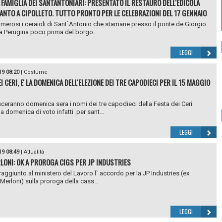
 FAMIGLIA DEI SANTANTONIARI: PRESENTATO IL RESTAURO DELL'EDICOLA
SANTO A CIPOLLETO. TUTTO PRONTO PER LE CELEBRAZIONI DEL 17 GENNAIO
merosi i ceraioli di Sant`Antonio che stamane presso il ponte de Giorgio
a Perugina poco prima del borgo...
LEGGI
19 08:20
|
Costume
I CERI, E' LA DOMENICA DELL'ELEZIONE DEI TRE CAPODIECI PER IL 15 MAGGIO
ceranno domenica sera i nomi dei tre capodieci della Festa dei Ceri
a domenica di voto infatti per sant...
LEGGI
19 08:49
|
Attualità
RLONI: OK A PROROGA CIGS PER JP INDUSTRIES
 raggiunto al ministero del Lavoro l` accordo per la JP Industries (ex
Merloni) sulla proroga della cass...
LEGGI