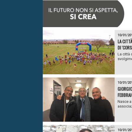
10/01/20
LA CITT
DI 'COR
La città 
svolgime
10/01/20
GIORGIO
FEBBRAI
Nasce a 
associaz
10/01/20