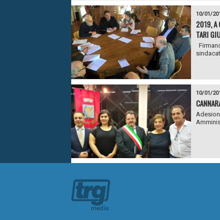
10/01/20
2019, A 
TARI GIU
Firmano 
sindacat
10/01/20
CANNARA
Adesione
Amminist