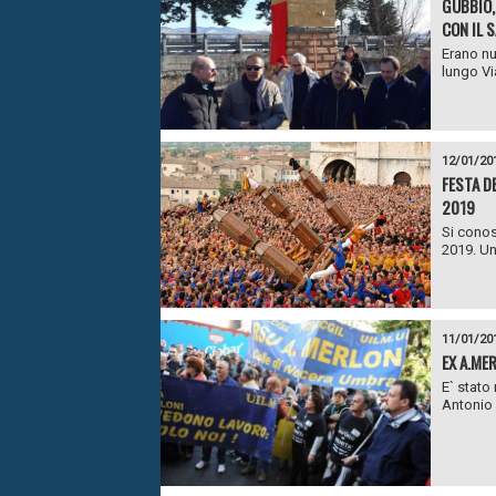
GUBBIO,
CON IL 
Erano nu
lungo Vi
12/01/20
FESTA DE
2019
Si conos
2019. Un
11/01/20
EX A.ME
E` stato
Antonio 