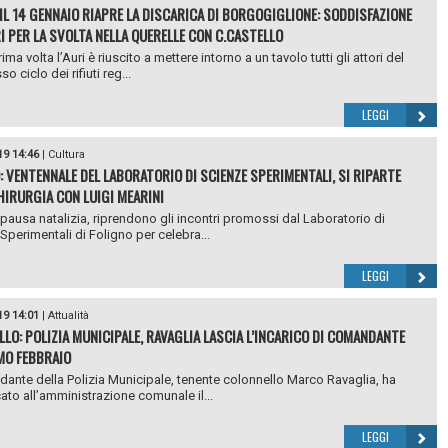
, IL 14 GENNAIO RIAPRE LA DISCARICA DI BORGOGIGLIONE: SODDISFAZIONE
RI PER LA SVOLTA NELLA QUERELLE CON C.CASTELLO
rima volta l’Auri è riuscito a mettere intorno a un tavolo tutti gli attori del
 ciclo dei rifiuti reg...
LEGGI
19 14:46
|
Cultura
: VENTENNALE DEL LABORATORIO DI SCIENZE SPERIMENTALI, SI RIPARTE
HIRURGIA CON LUIGI MEARINI
pausa natalizia, riprendono gli incontri promossi dal Laboratorio di
Sperimentali di Foligno per celebra...
LEGGI
19 14:01
|
Attualità
LLO: POLIZIA MUNICIPALE, RAVAGLIA LASCIA L’INCARICO DI COMANDANTE
MO FEBBRAIO
dante della Polizia Municipale, tenente colonnello Marco Ravaglia, ha
to all’amministrazione comunale il...
LEGGI