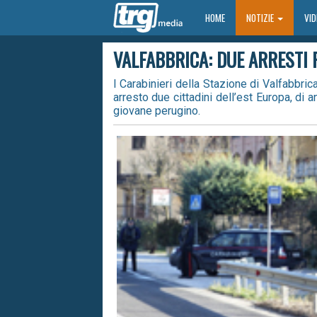
HOME
HOME
NOTIZIE
VI
VALFABBRICA: DUE ARRESTI
I Carabinieri della Stazione di Valfabbric
arresto due cittadini dell’est Europa, di
giovane perugino.