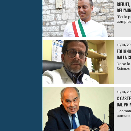
RIFIUTI
DELL'AU
“Per la p
complesso
10/01/20
FOLIGNO
DALLA C
Dopo la 
Scienze 
10/01/20
C.CASTE
DAL PRI
Il coman
comunica