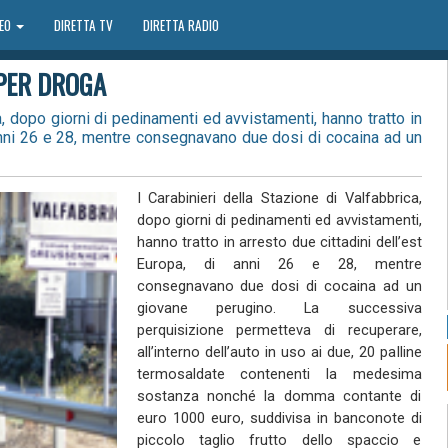
DEO
DIRETTA TV
DIRETTA RADIO
 PER DROGA
a, dopo giorni di pedinamenti ed avvistamenti, hanno tratto in
 anni 26 e 28, mentre consegnavano due dosi di cocaina ad un
I Carabinieri della Stazione di Valfabbrica,
dopo giorni di pedinamenti ed avvistamenti,
hanno tratto in arresto due cittadini dell’est
Europa, di anni 26 e 28, mentre
consegnavano due dosi di cocaina ad un
giovane perugino. La successiva
perquisizione permetteva di recuperare,
all’interno dell’auto in uso ai due, 20 palline
termosaldate contenenti la medesima
sostanza nonché la domma contante di
euro 1000 euro, suddivisa in banconote di
piccolo taglio frutto dello spaccio e