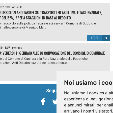
19 13:31
|
Attualità
GUBBIO CALANO TARIFFE SU TRASPORTI ED ASILI. IMU E TASI INVARIATE,
' DEL 5%, IRPEF A SCAGLIONI IN BASE AL REDDITO
l`accordo sulla politica fiscale e sui servizi il Comune di Gubbio e i
i nelle persone di Maurizio Ma...
LEGGI
19 13:07
|
Politica
: VENERDÌ 11 GENNAIO ALLE 18 CONVOCAZIONE DEL CONSIGLIO COMUNALE
 del Comune di Cannara alla Rete Nazionale delle Pubbliche
razioni Anti Discriminazioni per orientamento...
LEGGI
Noi usiamo i coo
Seguici su
Noi usiamo i cookies e al
esperienza di navigazione
e annunci mirati, per anal
arrivano i nostri visitatori.