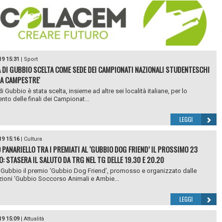
19 15:31
|
Sport
À DI GUBBIO SCELTA COME SEDE DEI CAMPIONATI NAZIONALI STUDENTESCHI
SA CAMPESTRE'
di Gubbio è stata scelta, insieme ad altre sei località italiane, per lo
nto delle finali dei Campionat...
LEGGI
19 15:16
|
Cultura
 PANARIELLO TRA I PREMIATI AL ‘GUBBIO DOG FRIEND’ IL PROSSIMO 23
O: STASERA IL SALUTO DA TRG NEL TG DELLE 19.30 E 20.20
Gubbio il premio ‘Gubbio Dog Friend’, promosso e organizzato dalle
ioni ‘Gubbio Soccorso Animali e Ambie...
LEGGI
19 15:09
|
Attualità