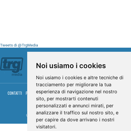
Tweets di @TrgMedia
Seguici su
Noi usiamo i cookies
Noi usiamo i cookies e altre tecniche di
tracciamento per migliorare la tua
esperienza di navigazione nel nostro
CONTATTI
PRIVACY
COOKIES
PALINSESTO
DIRETTA TV
DIRETTA RADIO
RGM HITRADIO
sito, per mostrarti contenuti
personalizzati e annunci mirati, per
© TRG Media 2005-2026
analizzare il traffico sul nostro sito, e
Umbria Televisioni s.r.l. - P.I.00496230541 -
www.trgmedia.it
- Powered by
FFZ
per capire da dove arrivano i nostri
visitatori.