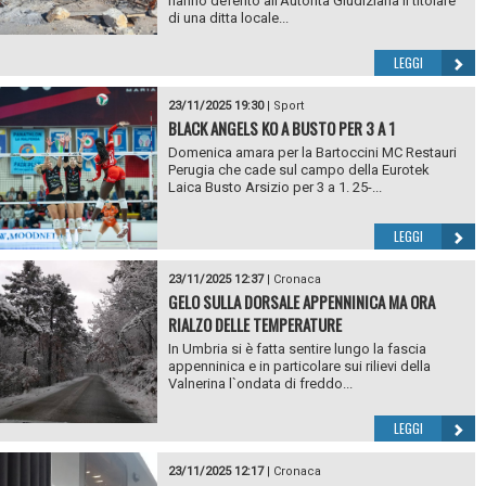
hanno deferito all’Autorità Giudiziaria il titolare
di una ditta locale...
LEGGI
23/11/2025 19:30
|
Sport
BLACK ANGELS KO A BUSTO PER 3 A 1
Domenica amara per la Bartoccini MC Restauri
Perugia che cade sul campo della Eurotek
Laica Busto Arsizio per 3 a 1. 25-...
LEGGI
23/11/2025 12:37
|
Cronaca
GELO SULLA DORSALE APPENNINICA MA ORA
RIALZO DELLE TEMPERATURE
In Umbria si è fatta sentire lungo la fascia
appenninica e in particolare sui rilievi della
Valnerina l`ondata di freddo...
LEGGI
23/11/2025 12:17
|
Cronaca