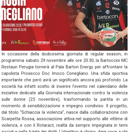
In occasione della dodicesima giornata di regular season, in
programma sabato 29 novembre alle ore 20.30, la Bartoccini MC
Restauri Perugia tornerà al Pala Barton Energy per affrontare la
capolista Prosecco Doc Imoco Conegliano. Una sfida sportiva
importante che però avrà un significato ancora più profondo. La
società ha infatti scelto di inserire l’evento nel calendario delle
iniziative dedicate alla Giornata internazionale contro la violenza
sulle donne (25 novembre), trasformando la partita in un
momento di sensibilizzazione e impegno condiviso. Il progetto,
dal titolo “Schiaccia la violenza”, nasce dalla collaborazione con
Scarpetta Rossa, associazione attiva nel supporto alle vittime di
violenza, e con il Rotaract, realtà da sempre impegnata in temi
sociali e nella tutela dei diritti. L’obiettivo è chiaro: dare voce a chi