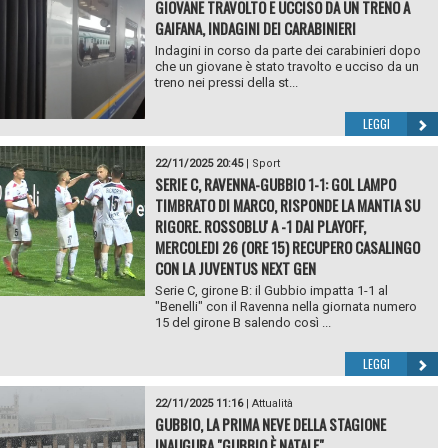
GIOVANE TRAVOLTO E UCCISO DA UN TRENO A
GAIFANA, INDAGINI DEI CARABINIERI
Indagini in corso da parte dei carabinieri dopo
che un giovane è stato travolto e ucciso da un
treno nei pressi della st...
LEGGI
22/11/2025 20:45
|
Sport
SERIE C, RAVENNA-GUBBIO 1-1: GOL LAMPO
TIMBRATO DI MARCO, RISPONDE LA MANTIA SU
RIGORE. ROSSOBLU' A -1 DAI PLAYOFF,
MERCOLEDI 26 (ORE 15) RECUPERO CASALINGO
CON LA JUVENTUS NEXT GEN
Serie C, girone B: il Gubbio impatta 1-1 al
"Benelli" con il Ravenna nella giornata numero
15 del girone B salendo così ...
LEGGI
22/11/2025 11:16
|
Attualità
GUBBIO, LA PRIMA NEVE DELLA STAGIONE
INAUGURA "GUBBIO È NATALE"