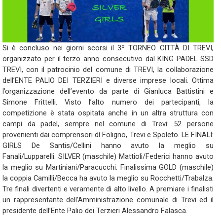
Si è concluso nei giorni scorsi il 3º TORNEO CITTÀ DI TREVI,
organizzato per il terzo anno consecutivo dal KING PADEL SSD
TREVI, con il patrocinio del comune di TREVI, la collaborazione
dell’ENTE PALIO DEI TERZIERI e diverse imprese locali. Ottima
l’organizzazione dell’evento da parte di Gianluca Battistini e
Simone Frittelli. Visto l’alto numero dei partecipanti, la
competizione è stata ospitata anche in un altra struttura con
campi da padel, sempre nel comune di Trevi: 52 persone
provenienti dai comprensori dí Foligno, Trevi e Spoleto. LE FINALI:
GIRLS De Santis/Cellini hanno avuto la meglio su
Fanali/Lupparelli. SILVER (maschile) Mattioli/Federici hanno avuto
la meglio su Martiniani/Paracucchi. Finalissima GOLD (maschile)
la coppia Camilli/Becca ha avuto la meglio su Rocchetti/Trabalza.
Tre finali divertenti e veramente di alto livello. A premiare i finalisti
un rappresentante dell’Amministrazione comunale di Trevi ed il
presidente dell’Ente Palio dei Terzieri Alessandro Falasca.