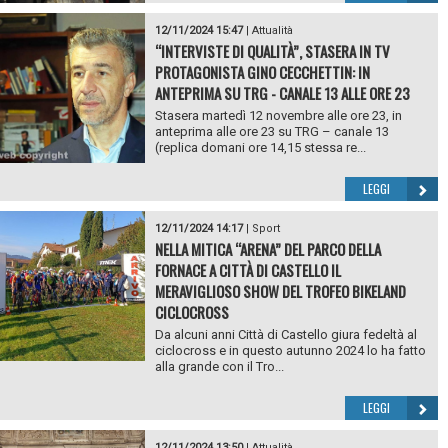
12/11/2024 15:47
|
Attualità
“INTERVISTE DI QUALITÀ”, STASERA IN TV
PROTAGONISTA GINO CECCHETTIN: IN
ANTEPRIMA SU TRG - CANALE 13 ALLE ORE 23
Stasera martedì 12 novembre alle ore 23, in
anteprima alle ore 23 su TRG – canale 13
(replica domani ore 14,15 stessa re...
LEGGI
12/11/2024 14:17
|
Sport
NELLA MITICA “ARENA” DEL PARCO DELLA
FORNACE A CITTÀ DI CASTELLO IL
MERAVIGLIOSO SHOW DEL TROFEO BIKELAND
CICLOCROSS
Da alcuni anni Città di Castello giura fedeltà al
ciclocross e in questo autunno 2024 lo ha fatto
alla grande con il Tro...
LEGGI
12/11/2024 13:50
|
Attualità