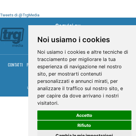
Tweets di @TrgMedia
Seguici su
Noi usiamo i cookies
Noi usiamo i cookies e altre tecniche di
tracciamento per migliorare la tua
CONTATTI
PRIVACY
COOKIES
PALINSESTO
DIRETTA TV
DIRETTA RADIO
esperienza di navigazione nel nostro
RGM HITRADIO
sito, per mostrarti contenuti
© TRG Media 2005-2026
personalizzati e annunci mirati, per
analizzare il traffico sul nostro sito, e
Umbria Televisioni s.r.l. - P.I.00496230541 -
www.trgmedia.it
- Powered by
FFZ
per capire da dove arrivano i nostri
visitatori.
Accetto
Rifiuto
Cambia le mie impostazioni