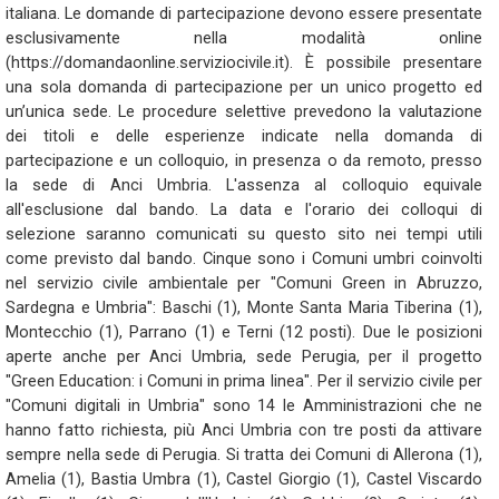
italiana. Le domande di partecipazione devono essere presentate
esclusivamente nella modalità online
(https://domandaonline.serviziocivile.it). È possibile presentare
una sola domanda di partecipazione per un unico progetto ed
un’unica sede. Le procedure selettive prevedono la valutazione
dei titoli e delle esperienze indicate nella domanda di
partecipazione e un colloquio, in presenza o da remoto, presso
la sede di Anci Umbria. L'assenza al colloquio equivale
all'esclusione dal bando. La data e l'orario dei colloqui di
selezione saranno comunicati su questo sito nei tempi utili
come previsto dal bando. Cinque sono i Comuni umbri coinvolti
nel servizio civile ambientale per "Comuni Green in Abruzzo,
Sardegna e Umbria": Baschi (1), Monte Santa Maria Tiberina (1),
Montecchio (1), Parrano (1) e Terni (12 posti). Due le posizioni
aperte anche per Anci Umbria, sede Perugia, per il progetto
"Green Education: i Comuni in prima linea". Per il servizio civile per
"Comuni digitali in Umbria" sono 14 le Amministrazioni che ne
hanno fatto richiesta, più Anci Umbria con tre posti da attivare
sempre nella sede di Perugia. Si tratta dei Comuni di Allerona (1),
Amelia (1), Bastia Umbra (1), Castel Giorgio (1), Castel Viscardo