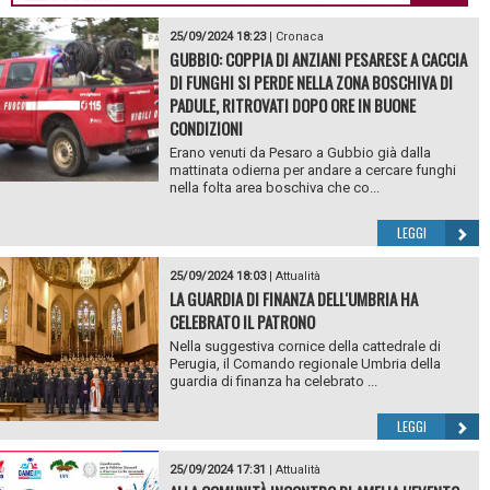
25/09/2024 18:23
|
Cronaca
GUBBIO: COPPIA DI ANZIANI PESARESE A CACCIA
DI FUNGHI SI PERDE NELLA ZONA BOSCHIVA DI
PADULE, RITROVATI DOPO ORE IN BUONE
CONDIZIONI
Erano venuti da Pesaro a Gubbio già dalla
mattinata odierna per andare a cercare funghi
nella folta area boschiva che co...
LEGGI
25/09/2024 18:03
|
Attualità
LA GUARDIA DI FINANZA DELL'UMBRIA HA
CELEBRATO IL PATRONO
Nella suggestiva cornice della cattedrale di
Perugia, il Comando regionale Umbria della
guardia di finanza ha celebrato ...
LEGGI
25/09/2024 17:31
|
Attualità