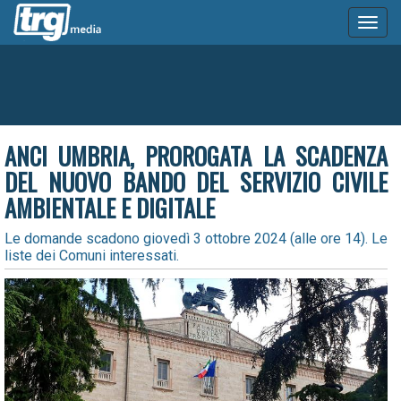
Toggl
naviga
ANCI UMBRIA, PROROGATA LA SCADENZA
DEL NUOVO BANDO DEL SERVIZIO CIVILE
AMBIENTALE E DIGITALE
Le domande scadono giovedì 3 ottobre 2024 (alle ore 14). Le
liste dei Comuni interessati.