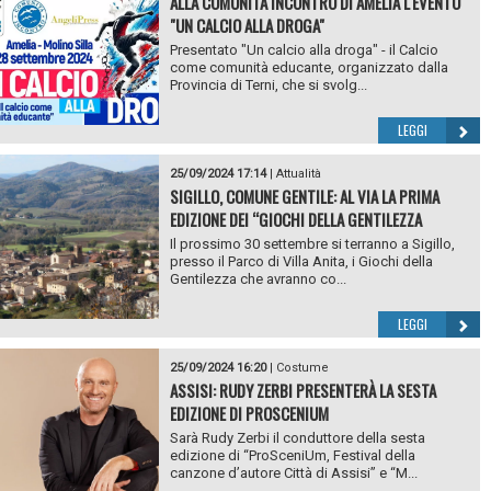
ALLA COMUNITÀ INCONTRO DI AMELIA L'EVENTO
"UN CALCIO ALLA DROGA"
Presentato "Un calcio alla droga" - il Calcio
come comunità educante, organizzato dalla
Provincia di Terni, che si svolg...
LEGGI
25/09/2024 17:14
|
Attualità
SIGILLO, COMUNE GENTILE: AL VIA LA PRIMA
EDIZIONE DEI “GIOCHI DELLA GENTILEZZA
Il prossimo 30 settembre si terranno a Sigillo,
presso il Parco di Villa Anita, i Giochi della
Gentilezza che avranno co...
LEGGI
25/09/2024 16:20
|
Costume
ASSISI: RUDY ZERBI PRESENTERÀ LA SESTA
EDIZIONE DI PROSCENIUM
Sarà Rudy Zerbi il conduttore della sesta
edizione di “ProSceniUm, Festival della
canzone d’autore Città di Assisi” e “M...