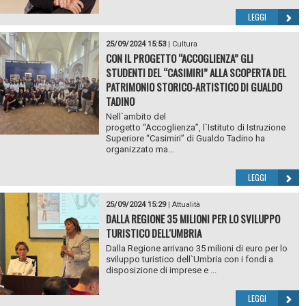
LEGGI
25/09/2024 15:53
|
Cultura
CON IL PROGETTO “ACCOGLIENZA” GLI
STUDENTI DEL “CASIMIRI” ALLA SCOPERTA DEL
PATRIMONIO STORICO-ARTISTICO DI GUALDO
TADINO
Nell`ambito del
progetto “Accoglienza”, l`Istituto di Istruzione
Superiore “Casimiri” di Gualdo Tadino ha
organizzato ma...
LEGGI
25/09/2024 15:29
|
Attualità
DALLA REGIONE 35 MILIONI PER LO SVILUPPO
TURISTICO DELL'UMBRIA
Dalla Regione arrivano 35 milioni di euro per lo
sviluppo turistico dell`Umbria con i fondi a
disposizione di imprese e ...
LEGGI